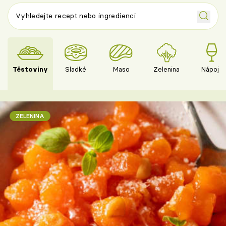
Těstoviny
Sladké
Maso
Zelenina
Nápoje
ZELENINA