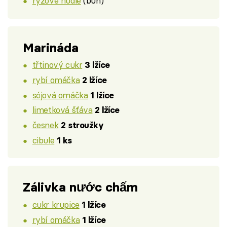
rýžové nudle
(bún)
Marináda
třtinový cukr
3 lžíce
rybí omáčka
2 lžíce
sójová omáčka
1 lžíce
limetková šťáva
2 lžíce
česnek
2 stroužky
cibule
1 ks
Zálivka nước chấm
cukr krupice
1 lžíce
rybí omáčka
1 lžíce