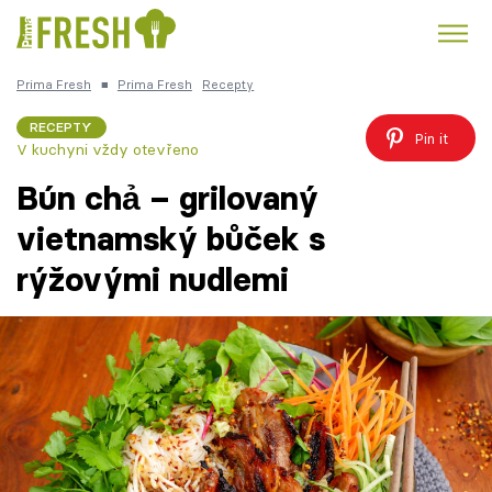
Prima Fresh
■
Prima Fresh
Recepty
Kuře
Polévky k večeři
Rychlé večeře
Trendy:
RECEPTY
Pin it
V kuchyni vždy otevřeno
Česká kuchyně
Čokoláda
Bún chả – grilovaný
vietnamský bůček s
rýžovými nudlemi
Témata
Recepty
Články
TV Program