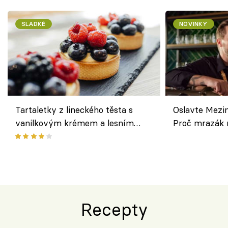
SLADKÉ
NOVINKY
Tartaletky z lineckého těsta s
Oslavte Mezin
vanilkovým krémem a lesním
Proč mrazák n
ovocem podle Bread Society
horku vsadit 
Recepty