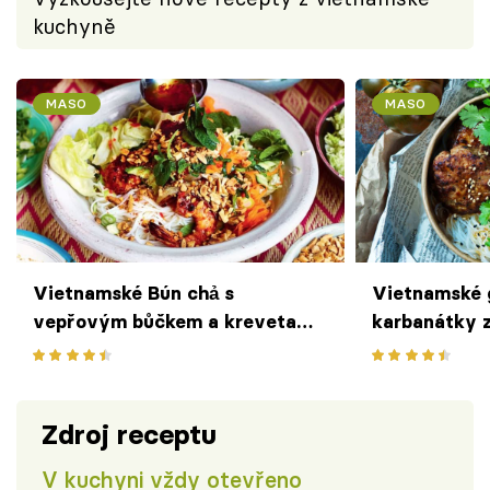
kuchyně
MASO
MASO
Vietnamské Bún chả s
Vietnamské 
vepřovým bůčkem a krevetami
karbanátky 
podle Jamieho Olivera
stylu Bún ch
Zdroj receptu
V kuchyni vždy otevřeno