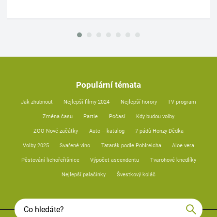
Populární témata
Jak zhubnout
Nejlepší filmy 2024
Nejlepší horory
TV program
Změna času
Partie
Počasí
Kdy budou volby
ZOO Nové začátky
Auto – katalog
7 pádů Honzy Dědka
Volby 2025
Svařené víno
Tatarák podle Pohlreicha
Aloe vera
Pěstování lichořeřišnice
Výpočet ascendentu
Tvarohové knedlíky
Nejlepší palačinky
Švestkový koláč