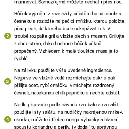
marinovat. Samozřejmě můžete nechat i přes noc.
Bůček vyjměte z marinády, očistěte ho od cibule a
česneku a rozložte na pečicí mřížku, kterou položte
přes plech, do kterého bude odkapávat tuk. V
troubě rozpalte gril a vložte plech s masem. Grilujte
z obou stran, dokud nebude bůček pěkně
propečený. Vzhledem k malé tloušťce masa je to
rychlé.
Na zálivku použijte výše uvedené ingredience.
Nejprve ve vlažné vodě rozmíchejte cukr a pak
přilijte ocet, rybí omáčku, vmíchejte rozdrcený
česnek, nasekanou chilli papričku a nechte odstát.
Nudle připravte podle návodu na obalu a na salát
použijte listy salátu, na nudličky nakrájenou mrkev,
okurku, můžete i třeba mungo výhonky a hlavně
spoustu koriandru a perily, ty dodají tu správnou