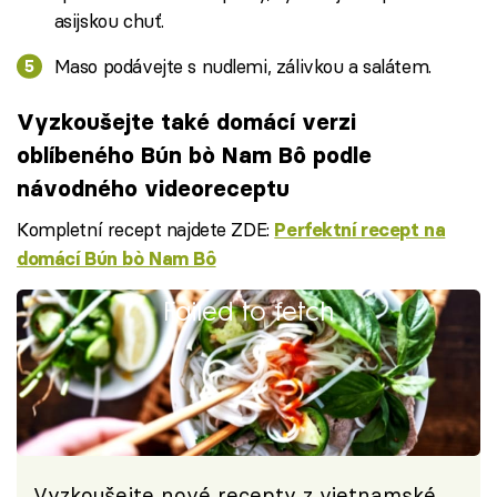
asijskou chuť.
Maso podávejte s nudlemi, zálivkou a salátem.
Vyzkoušejte také domácí verzi
oblíbeného Bún bò Nam Bô podle
návodného videoreceptu
Kompletní recept najdete ZDE:
Perfektní recept na
domácí Bún bò Nam Bô
Failed to fetch
Vyzkoušejte nové recepty z vietnamské