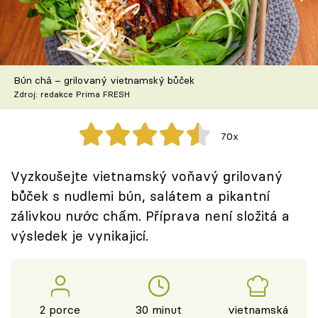
Škola vaření
Recepty z TV
Bún chả – grilovaný vietnamský bůček
Speciál: Cuketa
Zdroj: redakce Prima FRESH
Těhotnej kuchař
70x
Sledujte prima+
Vyzkoušejte vietnamský voňavý grilovaný
bůček s nudlemi bún, salátem a pikantní
Přihlášení
zálivkou nước chấm. Příprava není složitá a
výsledek je vynikajicí.
Sledujte nás
2 porce
30 minut
vietnamská