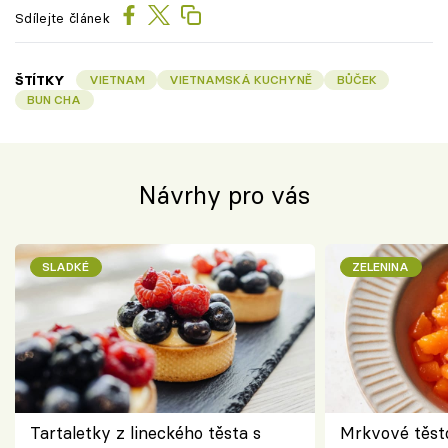
Sdílejte článek
ŠTÍTKY
VIETNAM
VIETNAMSKÁ KUCHYNĚ
BŮČEK
BUN CHA
Návrhy pro vás
SLADKÉ
ZELENINA
Tartaletky z lineckého těsta s
Mrkvové těst