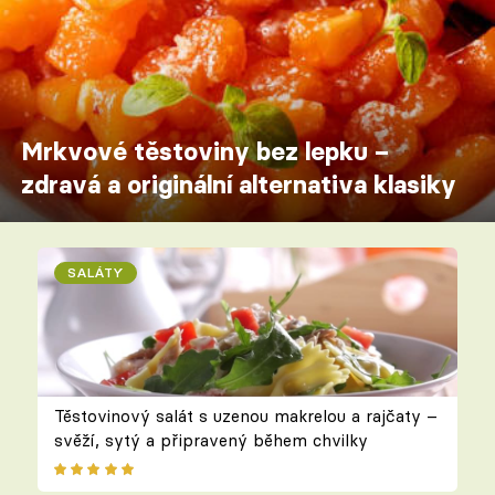
Mrkvové těstoviny bez lepku –
zdravá a originální alternativa klasiky
SALÁTY
Těstovinový salát s uzenou makrelou a rajčaty –
svěží, sytý a připravený během chvilky