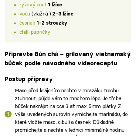
rýžový ocet
1 lžíce
voda
(vlažná )
2–3 lžíce
česnek
1–2 stroužky
chilli papričky
Připravte Bún chả – grilovaný vietnamský
bůček podle návodného videoreceptu
Failed to fetch
Postup přípravy
Maso před krájením nechte v mrazáku trochu
ztuhnout, půjde vám to mnohem lépe. Je třeba
bůček nakrájet na cca 3 až max. 5mm plátky. Z
výše uvedených surovin vymíchejte marinádu, do
které vložte maso, cibuli a česnek. Důkladně
promíchejte a nechte v lednici minimálně hodinu