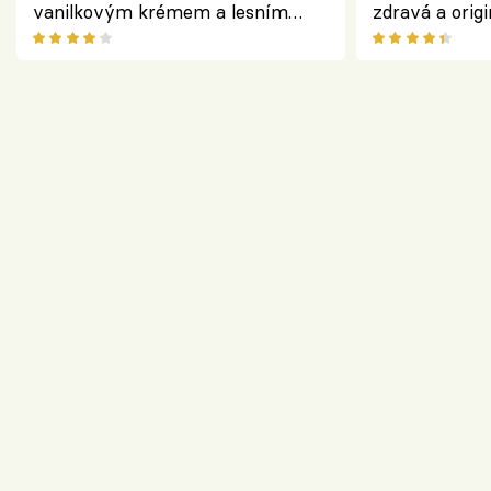
vanilkovým krémem a lesním
zdravá a origi
ovocem podle Bread Society
klasiky