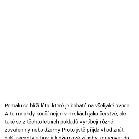
Pomalu se blíží léto, které je bohaté na všelijaké ovoce.
A to mnohdy končí nejen v miskách jako čerstvé, ale
také se z těchto letních pokladů vyrábějí různé
zavařeniny nebo džemy. Proto jistě přijde vhod znát
další recepty a tipy, jak džemové zásoby zpracovat do