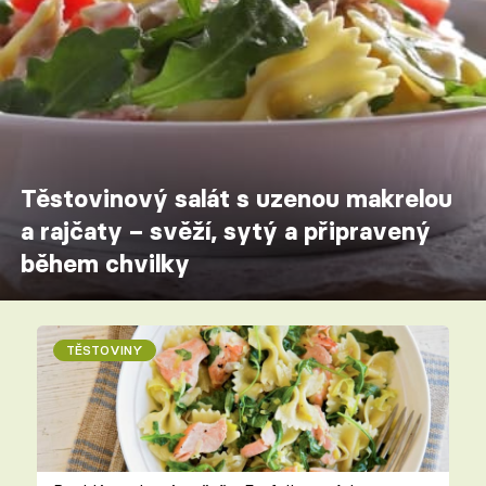
Těstovinový salát s uzenou makrelou
a rajčaty – svěží, sytý a připravený
během chvilky
TĚSTOVINY