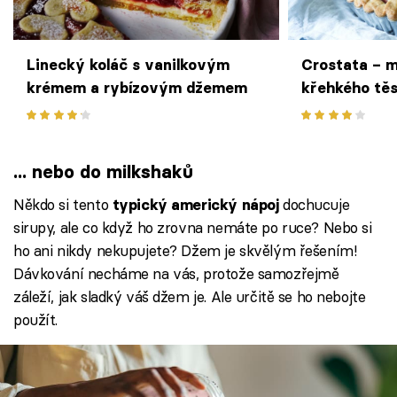
Linecký koláč s vanilkovým
Crostata – m
krémem a rybízovým džemem
křehkého tě
... nebo do milkshaků
Někdo si tento
dochucuje
typický americký nápoj
sirupy, ale co když ho zrovna nemáte po ruce? Nebo si
ho ani nikdy nekupujete? Džem je skvělým řešením!
Dávkování necháme na vás, protože samozřejmě
záleží, jak sladký váš džem je. Ale určitě se ho nebojte
použít.