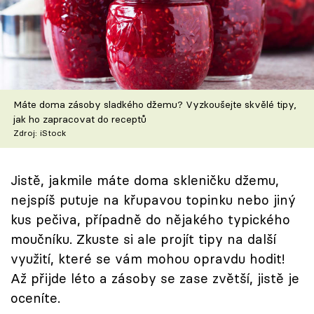
Škola vaření
Recepty z TV
Speciál: Cuketa
Máte doma zásoby sladkého džemu? Vyzkoušejte skvělé tipy,
Těhotnej kuchař
jak ho zapracovat do receptů
Zdroj: iStock
Sledujte prima+
Jistě, jakmile máte doma skleničku džemu,
Přihlášení
nejspíš putuje na křupavou topinku nebo jiný
kus pečiva, případně do nějakého typického
moučníku. Zkuste si ale projít tipy na další
Sledujte nás
využití, které se vám mohou opravdu hodit!
Až přijde léto a zásoby se zase zvětší, jistě je
oceníte.