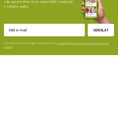
vás upozorníme na to nejnovější a nejlepší
z našeho webu.
ODESLAT
Odesláním formuláře souhlasíte s
podmínkami zpracování osobních
údajů