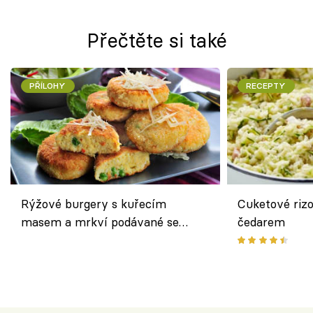
Přečtěte si také
PŘÍLOHY
RECEPTY
Rýžové burgery s kuřecím
Cuketové rizo
masem a mrkví podávané se
čedarem
salátem – lehká a chutná večeře