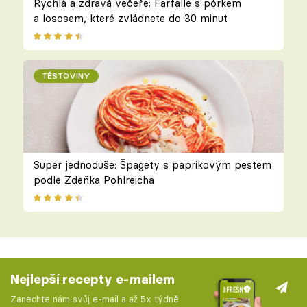
Rychlá a zdravá večeře: Farfalle s pórkem
a lososem, které zvládnete do 30 minut
TĚSTOVINY
Super jednoduše: Špagety s paprikovým pestem
podle Zdeňka Pohlreicha
Nejlepší recepty e-mailem
Zanechte nám svůj e-mail a až 5x týdně