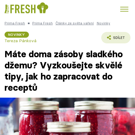
Prima Fresh
■
Prima Fresh
Články ze světa vaření
Novinky
Kuře
Polévky k večeři
Rychlé večeře
Trendy:
NOVINKY
SDÍLET
Tereza Pánková
Česká kuchyně
Čokoláda
Máte doma zásoby sladkého
džemu? Vyzkoušejte skvělé
tipy, jak ho zapracovat do
Témata
receptů
Recepty
Články
TV Program