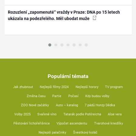
Rozuzlení „zapomenuté“ vraždy v Praze: DNA po 15 letech
ukázala na podezřelého. Měl ubodat muže
Populární témata
Jak zhubnout
Nejlepší filmy 2024
Nejlepší horory
TV program
Změna času
Partie
Počasí
Kdy budou volby
ZOO Nové začátky
Auto – katalog
7 pádů Honzy Dědka
Volby 2025
Svařené víno
Tatarák podle Pohlreicha
Aloe vera
Pěstování lichořeřišnice
Výpočet ascendentu
Tvarohové knedlíky
Nejlepší palačinky
Švestkový koláč