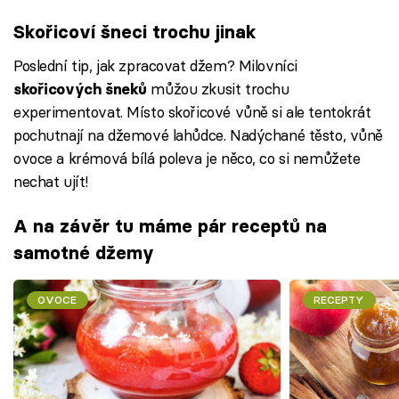
Skořicoví šneci trochu jinak
Poslední tip, jak zpracovat džem? Milovníci
můžou zkusit trochu
skořicových šneků
experimentovat. Místo skořicové vůně si ale tentokrát
pochutnají na džemové lahůdce. Nadýchané těsto, vůně
ovoce a krémová bílá poleva je něco, co si nemůžete
nechat ujít!
A na závěr tu máme pár receptů na
samotné džemy
OVOCE
RECEPTY