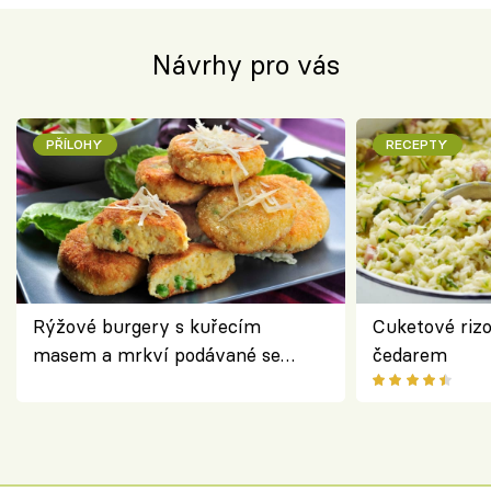
Návrhy pro vás
PŘÍLOHY
RECEPTY
Rýžové burgery s kuřecím
Cuketové rizo
masem a mrkví podávané se
čedarem
salátem – lehká a chutná večeře