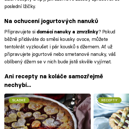
poslední lžičky.
Na ochucení jogurtových nanuků
Připravujete si
? Pokud
domácí nanuky a zmrzlinky
běžně přidáváte do směsi kousky ovoce, můžete
tentokrát vyzkoušet i pár kousků s džemem. Ať už
připravujete jogurtové nebo smetanové nanuky, váš
oblíbený džem se v nich bude jistě skvěle vyjímat.
Ani recepty na koláče samozřejmě
nechybí...
SLADKÉ
RECEPTY