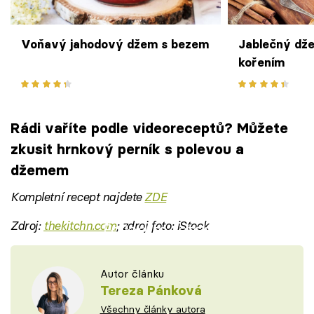
Voňavý jahodový džem s bezem
Jablečný dž
kořením
Rádi vaříte podle videoreceptů? Můžete
zkusit hrnkový perník s polevou a
džemem
Kompletní recept najdete
ZDE
Zdroj:
thekitchn.com
; zdroj foto: iStock
Failed to fetch
Autor článku
Tereza Pánková
Všechny články autora