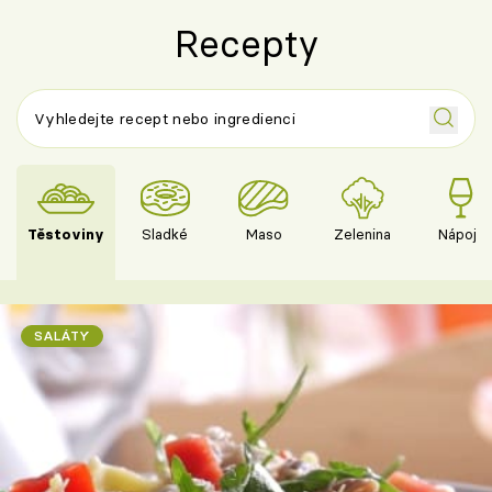
Recepty
Těstoviny
Sladké
Maso
Zelenina
Nápoje
SALÁTY