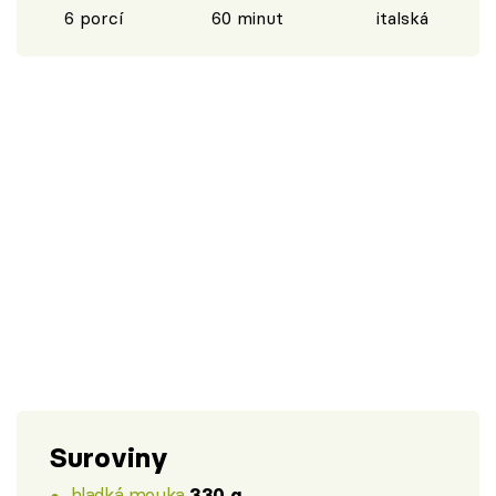
6 porcí
60 minut
italská
Suroviny
hladká mouka
330 g