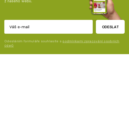
z našeho webu.
ODESLAT
Odesláním formuláře souhlasíte s
podmínkami zpracování osobních
údajů