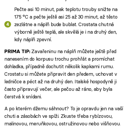
Pečte asi 10 minut, pak teplotu trouby snižte na
175 °C a pečte ještě asi 25 až 30 minut, až těsto
zezlátne a náplň bude bublat. Crostata chutná
výborně ještě teplá, ale skvělá je i na druhý den,
kdy náplň zpevní.
Zavařeninu na náplň můžete ještě před
PRIMA TIP:
nanesením do korpusu trochu prohřát a promíchat
dohladka, případně dochutit několik kapkami rumu.
Crostatu si můžete připravit den předem, uchovat v
ledničce a péct až na druhý den. Italské hospodyně ji
často připravují večer, ale pečou až ráno, aby byla
čerstvá k snídani.
A po kterém džemu sáhnout? To je opravdu jen na vaší
chuti a zásobách ve spíži. Zkuste třeba rybízovou,
malinovou, meruňkovou, ostružinovou nebo višňovou.