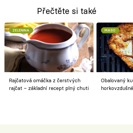
Přečtěte si také
ZELENINA
MASO
Rajčatová omáčka z čerstvých
Obalovaný kuř
rajčat – základní recept plný chuti
horkovzdušné 
novém pojetí
Olivera