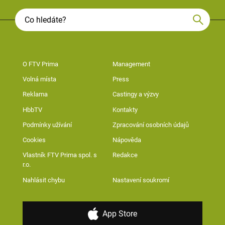
O FTV Prima
Management
Volná místa
Press
Reklama
Castingy a výzvy
HbbTV
Kontakty
Podmínky užívání
Zpracování osobních údajů
Cookies
Nápověda
Vlastník FTV Prima spol. s
Redakce
r.o.
Nahlásit chybu
Nastavení soukromí
App Store