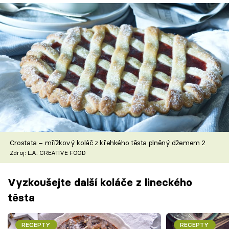
Crostata – mřížkový koláč z křehkého těsta plněný džemem 2
Zdroj: L.A. CREATIVE FOOD
Vyzkoušejte další koláče z lineckého
těsta
RECEPTY
RECEPTY