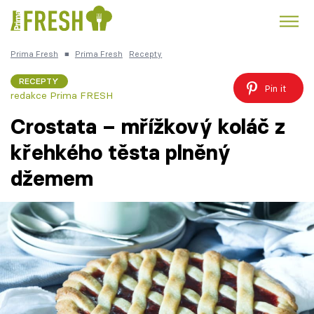
Prima Fresh
■
Prima Fresh
Recepty
Kuře
Polévky k večeři
Rychlé večeře
Trendy:
RECEPTY
Pin it
redakce Prima FRESH
Česká kuchyně
Čokoláda
Crostata – mřížkový koláč z
křehkého těsta plněný
džemem
Témata
Recepty
Články
TV Program