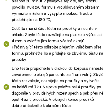
alespoň 20 minut v pokojové teplotě, aby trochu
povolilo. Kulatou formu s vroubkovaným okrajem
vymažte máslem a vysypte moukou. Troubu
předehřejte na 180 °C,
Oddělte menší část těsta na proužky a nechte v
chladu. Zbylé těsto rozválejte na placku o výšce asi
4 mm a vyložte jím formu včetně okrajů.
Přečnívající těsto odkrojte přejetím válečkem přes
formu, prohněťte ho a přidejte ke zbylému těstu na
proužky.
Dno těsta propíchejte vidličkou, do korpusu naneste
zavařeninu, u okrajů ponechte asi 1 cm volný. Zbylé
těsto rozválejte, nakrájejte na proužky a vytvořte
na koláči mřížku. Nejprve položte asi 4 proužky po
diagonále v pravidelných rozestupech a pak přes ně
opět 4 až 5 proužků. V okrajích konce proužků
dobře přitiskněte k okrajům těsta.