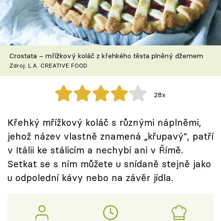
Škola vaření
Recepty z TV
Crostata – mřížkový koláč z křehkého těsta plněný džemem
Speciál: Cuketa
Zdroj: L.A. CREATIVE FOOD
Těhotnej kuchař
28x
Sledujte prima+
Křehký mřížkový koláč s různými náplněmi,
jehož název vlastně znamená „křupavý“, patří
Přihlášení
v Itálii ke stálicím a nechybí ani v Římě.
Setkat se s ním můžete u snídaně stejně jako
Sledujte nás
u odpolední kávy nebo na závěr jídla.