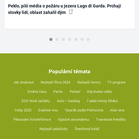
Peklo, píší média o požáru u jezera Lago di Garda. Prchají
stovky lidí, oblast zahalil dým
Populární témata
Jak zhubnout
Nejlepší filmy 2024
Nejlepší horory
TV program
Změna času
Partie
Počasí
Kdy budou volby
ZOO Nové začátky
Auto – katalog
7 pádů Honzy Dědka
Volby 2025
Svařené víno
Tatarák podle Pohlreicha
Aloe vera
Pěstování lichořeřišnice
Výpočet ascendentu
Tvarohové knedlíky
Nejlepší palačinky
Švestkový koláč