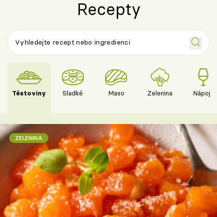
Recepty
Těstoviny
Sladké
Maso
Zelenina
Nápoje
ZELENINA