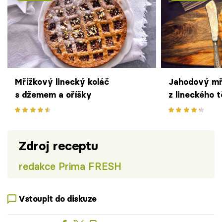
Mřížkový linecký koláč
Jahodový mř
s džemem a oříšky
z lineckého 
Zdroj receptu
redakce Prima FRESH
Vstoupit do diskuze