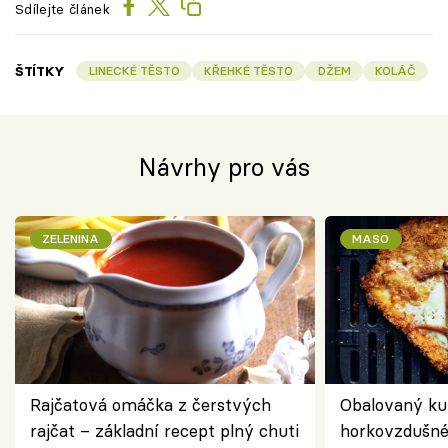
Sdílejte článek
ŠTÍTKY
LINECKÉ TĚSTO
KŘEHKÉ TĚSTO
DŽEM
KOLÁČ
Návrhy pro vás
ZELENINA
MASO
Rajčatová omáčka z čerstvých
Obalovaný kuř
rajčat – základní recept plný chuti
horkovzdušné 