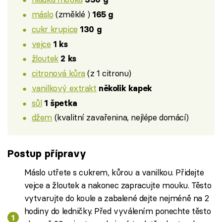
máslo
(změklé )
165 g
cukr krupice
130 g
vejce
1 ks
žloutek
2 ks
citronová kůra
(z 1 citronu)
vanilkový extrakt
několik kapek
sůl
1 špetka
džem
(kvalitní zavařenina, nejlépe domácí)
Postup přípravy
Máslo utřete s cukrem, kůrou a vanilkou. Přidejte
vejce a žloutek a nakonec zapracujte mouku. Těsto
vytvarujte do koule a zabalené dejte nejméně na 2
hodiny do ledničky. Před vyválením ponechte těsto