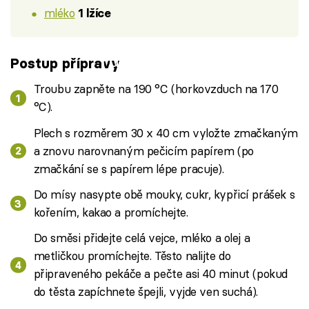
mléko
1 lžíce
Failed to fetch
Postup přípravy
Troubu zapněte na 190 °C (horkovzduch na 170
°C).
Plech s rozměrem 30 x 40 cm vyložte zmačkaným
a znovu narovnaným pečicím papírem (po
zmačkání se s papírem lépe pracuje).
Do mísy nasypte obě mouky, cukr, kypřicí prášek s
kořením, kakao a promíchejte.
Do směsi přidejte celá vejce, mléko a olej a
metličkou promíchejte. Těsto nalijte do
připraveného pekáče a pečte asi 40 minut (pokud
do těsta zapíchnete špejli, vyjde ven suchá).