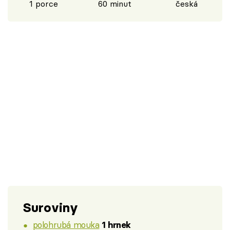
1 porce
60 minut
česká
Suroviny
polohrubá mouka
1 hrnek