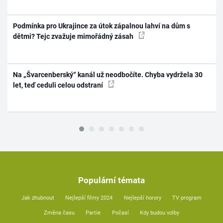
Podmínka pro Ukrajince za útok zápalnou lahví na dům s
dětmi? Tejc zvažuje mimořádný zásah
Na „Švarcenberský“ kanál už neodbočíte. Chyba vydržela 30
let, teď ceduli celou odstraní
Populární témata
Jak zhubnout
Nejlepší filmy 2024
Nejlepší horory
TV program
Změna času
Partie
Počasí
Kdy budou volby