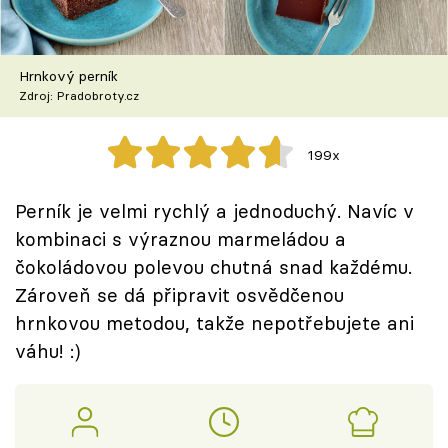
Škola vaření
Recepty z TV
Hrnkový perník
Zdroj: Pradobroty.cz
Speciál: Cuketa
199x
Těhotnej kuchař
Perník je velmi rychlý a jednoduchý. Navíc v
Sledujte prima+
kombinaci s výraznou marmeládou a
čokoládovou polevou chutná snad každému.
Přihlášení
Zároveň se dá připravit osvědčenou
hrnkovou metodou, takže nepotřebujete ani
váhu! :)
Sledujte nás