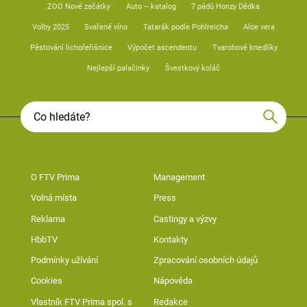
ZOO Nové začátky
Auto – katalog
7 pádů Honzy Dědka
Volby 2025
Svařené víno
Tatarák podle Pohlreicha
Aloe vera
Pěstování lichořeřišnice
Výpočet ascendentu
Tvarohové knedlíky
Nejlepší palačinky
Švestkový koláč
O FTV Prima
Management
Volná místa
Press
Reklama
Castingy a výzvy
HbbTV
Kontakty
Podmínky užívání
Zpracování osobních údajů
Cookies
Nápověda
Vlastník FTV Prima spol. s
Redakce