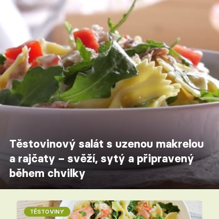
Těstovinový salát s uzenou makrelou
a rajčaty – svěží, sytý a připravený
během chvilky
TĚSTOVINY