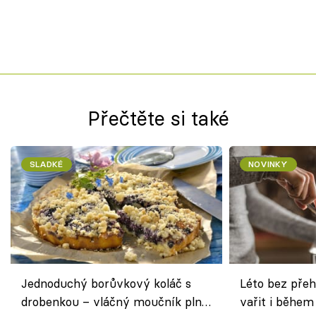
Přečtěte si také
SLADKÉ
NOVINKY
Jednoduchý borůvkový koláč s
Léto bez přeh
drobenkou – vláčný moučník plný
vařit i během