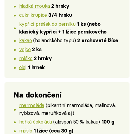
hladká mouka
2 hrnky
cukr krupice
3/4 hrnku
kypřicí prášek do perníku
1 ks (nebo
klasický kypřicí + 1 lžíce perníkového
kakao
(holandského typu)
2 vrchovaté lžíce
vejce
2 ks
mléko
2 hrnky
olej
1 hrnek
Na dokončení
marmeláda
(pikantní marmeláda, malinová,
rybízová, meruňková aj.)
hořká čokoláda
(alespoň 50 % kakaa)
100 g
máslo
1 lžíce (cca 30 g)