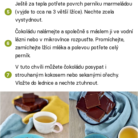
Ještě za tepla potřete povrch perníku marmeládou
(vyjde to cca na 3 větší lžíce). Nechte zcela
vystydnout.
Čokoládu nalámejte a společně s máslem ji ve vodní
lázni nebo v mikrovlnce rozpusťte. Promíchejte,
zamíchejte lžíci mléka a polevou potřete celý
perník.
V tuto chvíli můžete čokoládu posypat i
strouhaným kokosem nebo sekanými ořechy.
Vložte do lednice a nechte ztuhnout.