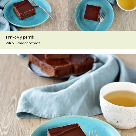
Hrnkový perník
Zdroj: Pradobroty.cz