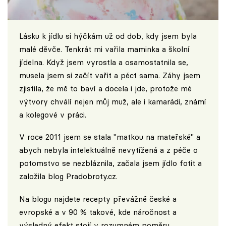
Lásku k jídlu si hýčkám už od dob, kdy jsem byla
malé děvče. Tenkrát mi vařila maminka a školní
jídelna. Když jsem vyrostla a osamostatnila se,
musela jsem si začít vařit a péct sama. Záhy jsem
zjistila, že mě to baví a docela i jde, protože mé
výtvory chválí nejen můj muž, ale i kamarádi, známí
a kolegové v práci.
V roce 2011 jsem se stala "matkou na mateřské" a
abych nebyla intelektuálně nevytížená a z péče o
potomstvo se nezbláznila, začala jsem jídlo fotit a
založila blog
Pradobroty.cz
.
Na blogu najdete recepty převážně české a
evropské a v 90 % takové, kde náročnost a
výsledný efekt stojí v rozumném poměru.