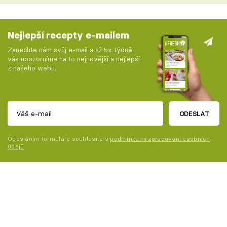
Nejlepší recepty e-mailem
Zanechte nám svůj e-mail a až 5x týdně
vás upozorníme na to nejnovější a nejlepší
z našeho webu.
ODESLAT
Odesláním formuláře souhlasíte s
podmínkami zpracování osobních
údajů