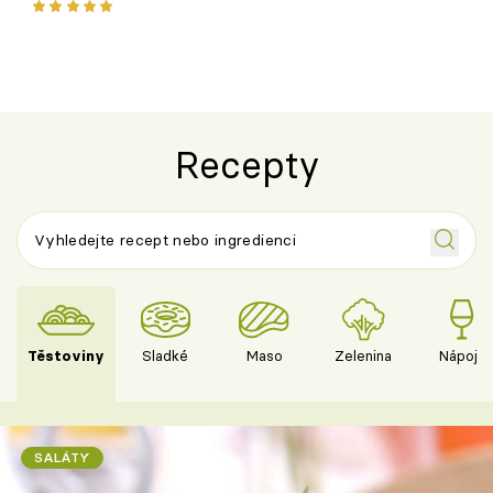
ovoce
Recepty
Těstoviny
Sladké
Maso
Zelenina
Nápoje
SALÁTY