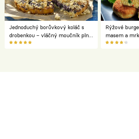
Jednoduchý borůvkový koláč s
Rýžové burge
drobenkou – vláčný moučník plný
masem a mrk
ovoce
salátem – leh