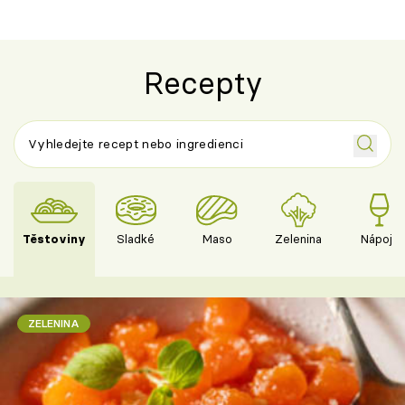
Recepty
Těstoviny
Sladké
Maso
Zelenina
Nápoje
ZELENINA