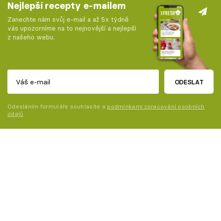
Nejlepší recepty e-mailem
Zanechte nám svůj e-mail a až 5x týdně
vás upozorníme na to nejnovější a nejlepší
z našeho webu.
ODESLAT
Odesláním formuláře souhlasíte s
podmínkami zpracování osobních
údajů