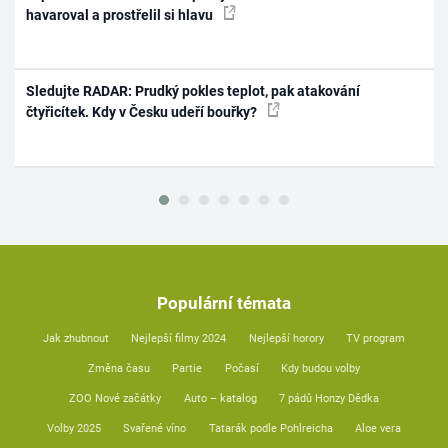
havaroval a prostřelil si hlavu
Sledujte RADAR: Prudký pokles teplot, pak atakování
čtyřicítek. Kdy v Česku udeří bouřky?
Populární témata
Jak zhubnout
Nejlepší filmy 2024
Nejlepší horory
TV program
Změna času
Partie
Počasí
Kdy budou volby
ZOO Nové začátky
Auto – katalog
7 pádů Honzy Dědka
Volby 2025
Svařené víno
Tatarák podle Pohlreicha
Aloe vera