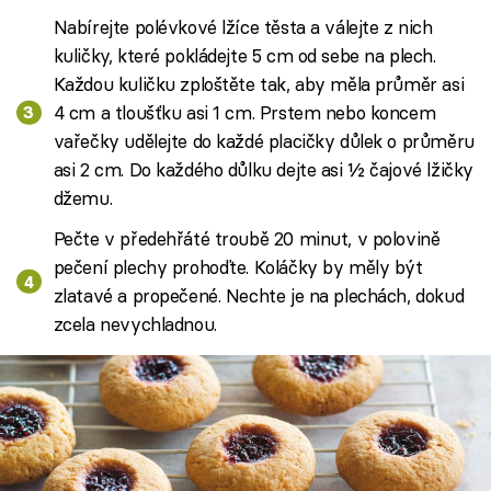
Nabírejte polévkové lžíce těsta a válejte z nich
kuličky, které pokládejte 5 cm od sebe na plech.
Každou kuličku zploštěte tak, aby měla průměr asi
4 cm a tloušťku asi 1 cm. Prstem nebo koncem
vařečky udělejte do každé placičky důlek o průměru
asi 2 cm. Do každého důlku dejte asi ½ čajové lžičky
džemu.
Pečte v předehřáté troubě 20 minut, v polovině
pečení plechy prohoďte. Koláčky by měly být
zlatavé a propečené. Nechte je na plechách, dokud
zcela nevychladnou.