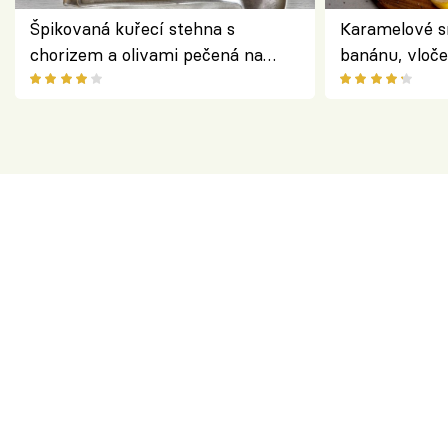
Špikovaná kuřecí stehna s
Karamelové s
chorizem a olivami pečená na
banánu, vloče
letní zelenině – šťavnaté maso s
snídaně do sk
výraznou chutí inspirovanou
Španělskem