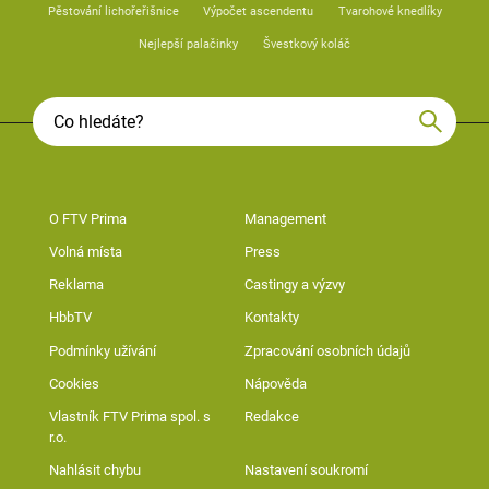
Pěstování lichořeřišnice
Výpočet ascendentu
Tvarohové knedlíky
Nejlepší palačinky
Švestkový koláč
O FTV Prima
Management
Volná místa
Press
Reklama
Castingy a výzvy
HbbTV
Kontakty
Podmínky užívání
Zpracování osobních údajů
Cookies
Nápověda
Vlastník FTV Prima spol. s
Redakce
r.o.
Nahlásit chybu
Nastavení soukromí