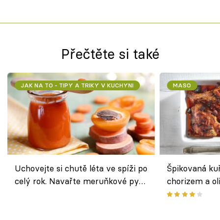
Přečtěte si také
JAK NA TO - TIPY A TRIKY V KUCHYNI
MASO
Uchovejte si chutě léta ve spíži po
Špikovaná kuř
celý rok. Navařte meruňkové pyré
chorizem a o
nebo středomořské sugo
letní zelenin
výraznou chu
Španělskem