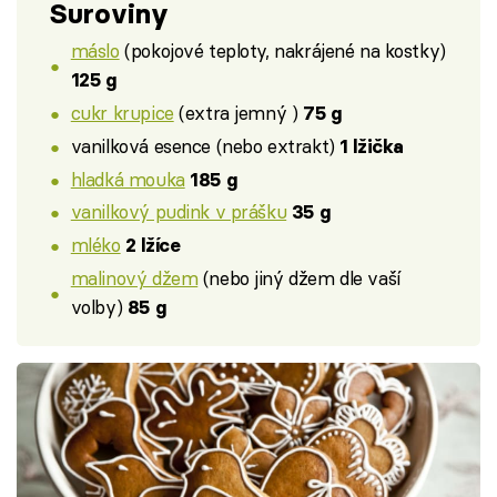
Suroviny
máslo
(pokojové teploty, nakrájené na kostky)
125 g
cukr krupice
(extra jemný )
75 g
vanilková esence (nebo extrakt)
1 lžička
hladká mouka
185 g
vanilkový pudink v prášku
35 g
mléko
2 lžíce
malinový džem
(nebo jiný džem dle vaší
volby)
85 g