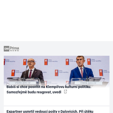
Babiš si chce posvítit na Klempířovu kulturní politiku.
Samozřejmě budu reagovat, uvedl
Expartner usmrtil vedoucí pošty v Dalovicích. Při útěku