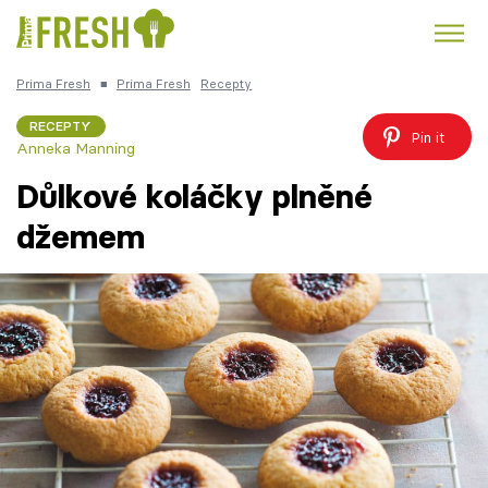
Prima Fresh
■
Prima Fresh
Recepty
Kuře
Polévky k večeři
Rychlé večeře
Trendy:
RECEPTY
Pin it
Anneka Manning
Česká kuchyně
Čokoláda
Důlkové koláčky plněné
džemem
Témata
Recepty
Články
TV Program