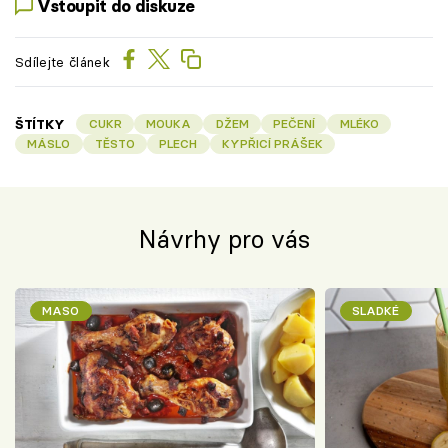
Vstoupit do diskuze
Sdílejte článek
ŠTÍTKY
CUKR
MOUKA
DŽEM
PEČENÍ
MLÉKO
MÁSLO
TĚSTO
PLECH
KYPŘICÍ PRÁŠEK
Návrhy pro vás
MASO
SLADKÉ