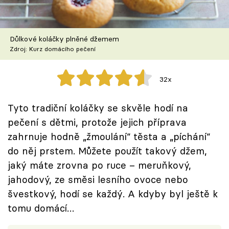
Škola vaření
Recepty z TV
Důlkové koláčky plněné džemem
Zdroj: Kurz domácího pečení
Speciál: Cuketa
32x
Těhotnej kuchař
Tyto tradiční koláčky se skvěle hodí na
Sledujte prima+
pečení s dětmi, protože jejich příprava
zahrnuje hodně „žmoulání“ těsta a „píchání“
Přihlášení
do něj prstem. Můžete použít takový džem,
jaký máte zrovna po ruce – meruňkový,
jahodový, ze směsi lesního ovoce nebo
Sledujte nás
švestkový, hodí se každý. A kdyby byl ještě k
tomu domácí…