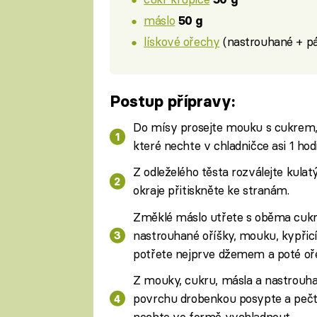
máslo
50 g
lískové ořechy
(nastrouhané + pá
Postup přípravy:
Do mísy prosejte mouku s cukrem, 
které nechte v chladničce asi 1 hod
Z odleželého těsta rozválejte kulat
okraje přitiskněte ke stranám.
Změklé máslo utřete s oběma cukry
nastrouhané oříšky, mouku, kypřicí
potřete nejprve džemem a poté oře
Z mouky, cukru, másla a nastrouha
povrchu drobenkou posypte a pečte
nechte ve formě vychladnout.