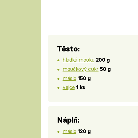
Těsto:
hladká mouka
200 g
moučkový cukr
50 g
máslo
150 g
vejce
1 ks
Náplň:
máslo
120 g