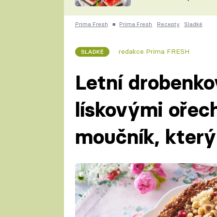
nepotřebujete troubu
ZDENĚK
ČESKO NA TALÍŘI
POHLREICH
Prima Fresh
■
Prima Fresh
Recepty
Sladké
KAROLÍNA,
JAROSLAV SAPÍK
DOMÁCÍ
redakce Prima FRESH
SLADKÉ
KUCHAŘKA
KAROLÍNA
KAMBERSKÁ
Letní drobenko
lískovými ořec
moučník, který