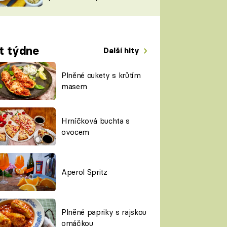
TORKY
ESH
t týdne
Další hity
Plněné cukety s krůtím
masem
Hrníčková buchta s
ovocem
Aperol Spritz
Plněné papriky s rajskou
omáčkou