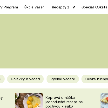
V Program
Škola vaření
Recepty z TV
Speciál: Cuketa
Polévky
Saláty
ČESKÁ KLASIKA
TĚSTOVIN
SILNÉ VÝVARY
SLADKÉ
KRÉMOVÉ
BEZMASÁ J
e
Polévky k večeři
Rychlé večeře
Česká kuchy
y
Tipy a triky
Novink
zy
Koprová omáčka -
jednoduchý recept na
poctivou klasiku
KAM ZA JÍDLEM
BLOG