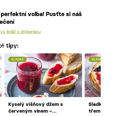
perfektní volba! Pusťte si náš
pečení
vý koláč s drobenkou
é tipy:
iled to fetch
SLADKÉ
SLADKÉ
Kyselý višňový džem s
Sladký kolá
červeným vínem –
třemi druh