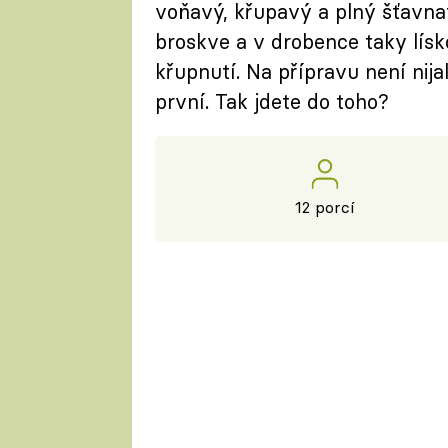
voňavý, křupavý a plný šťavnat
broskve a v drobence taky lísko
křupnutí. Na přípravu není nija
první. Tak jdete do toho?
12 porcí