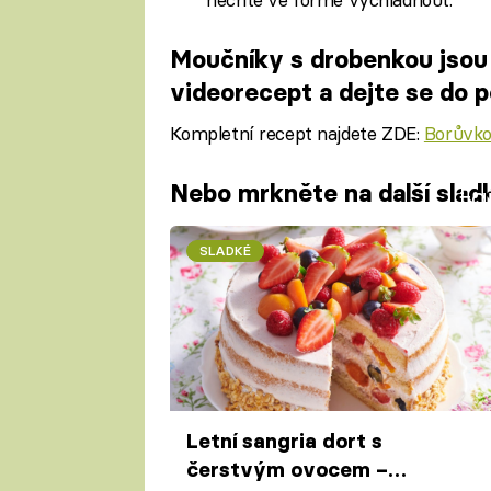
Moučníky s drobenkou jsou 
videorecept a dejte se do 
Kompletní recept najdete ZDE:
Borůvko
Nebo mrkněte na další sladk
Fa
SLADKÉ
Letní sangria dort s
čerstvým ovocem –