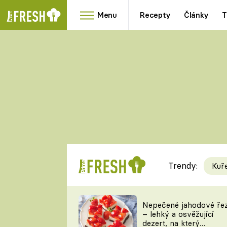
Menu
Recepty
Články
T
Oblíbené
Přílohy
recepty
HRANOLKY
HOUBY
KNEDLÍKY
DÝNĚ
KAŠE
RYCHLOVKY
Trendy:
Kuř
Populární
Videorecept
Nepečené jahodové ře
– lehký a osvěžující
kuchaři
dezert, na který
TEĎ VAŘÍ ŠÉF!