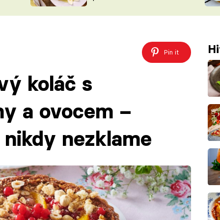
ŠÉFREDAK
VYCHYTÁVKY
SOUTĚŽ FR
NA NÁKUPECH
ČASOPIS
Hi
Pin it
vý koláč s
hy a ovocem –
 nikdy nezklame