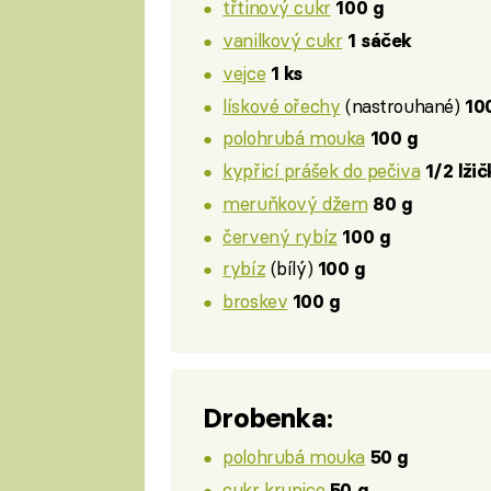
třtinový cukr
100 g
vanilkový cukr
1 sáček
vejce
1 ks
lískové ořechy
(nastrouhané)
10
polohrubá mouka
100 g
kypřicí prášek do pečiva
1/2 lži
meruňkový džem
80 g
červený rybíz
100 g
rybíz
(bílý)
100 g
broskev
100 g
Drobenka:
polohrubá mouka
50 g
cukr krupice
50 g