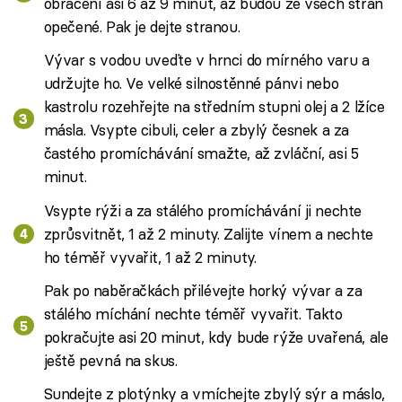
obracení asi 6 až 9 minut, až budou ze všech stran
opečené. Pak je dejte stranou.
Vývar s vodou uveďte v hrnci do mírného varu a
udržujte ho. Ve velké silnostěnné pánvi nebo
kastrolu rozehřejte na středním stupni olej a 2 lžíce
másla. Vsypte cibuli, celer a zbylý česnek a za
častého promíchávání smažte, až zvláční, asi 5
minut.
Vsypte rýži a za stálého promíchávání ji nechte
zprůsvitnět, 1 až 2 minuty. Zalijte vínem a nechte
ho téměř vyvařit, 1 až 2 minuty.
Pak po naběračkách přilévejte horký vývar a za
stálého míchání nechte téměř vyvařit. Takto
pokračujte asi 20 minut, kdy bude rýže uvařená, ale
ještě pevná na skus.
Sundejte z plotýnky a vmíchejte zbylý sýr a máslo,