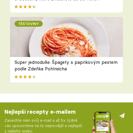
TĚSTOVINY
Super jednoduše: Špagety s paprikovým pestem
podle Zdeňka Pohlreicha
Nejlepší recepty e-mailem
Zanechte nám svůj e-mail a až 5x týdně
vás upozorníme na to nejnovější a nejlepší
z našeho webu.