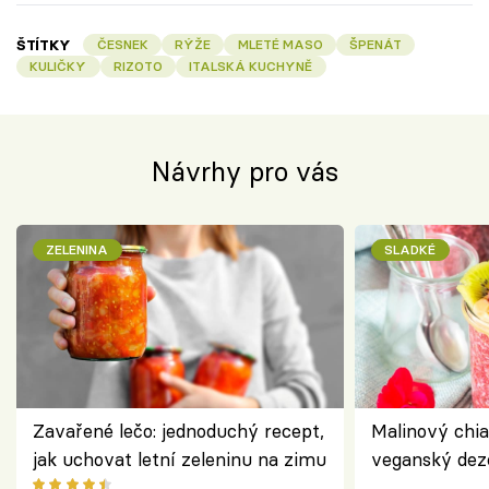
ŠTÍTKY
ČESNEK
RÝŽE
MLETÉ MASO
ŠPENÁT
KULIČKY
RIZOTO
ITALSKÁ KUCHYNĚ
Návrhy pro vás
ZELENINA
SLADKÉ
Zavařené lečo: jednoduchý recept,
Malinový chi
jak uchovat letní zeleninu na zimu
veganský dez
ořechů