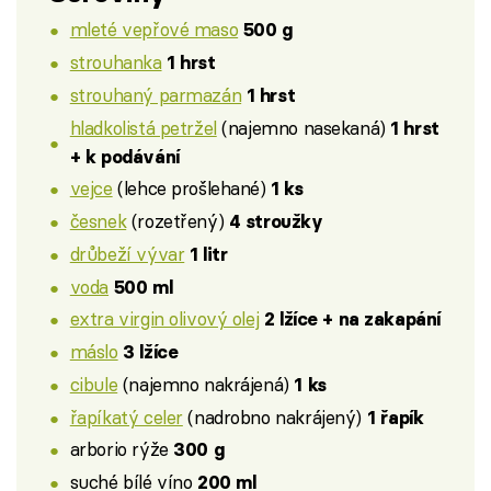
mleté vepřové maso
500 g
strouhanka
1 hrst
strouhaný parmazán
1 hrst
hladkolistá petržel
(najemno nasekaná)
1 hrst
+ k podávání
vejce
(lehce prošlehané)
1 ks
česnek
(rozetřený)
4 stroužky
drůbeží vývar
1 litr
voda
500 ml
extra virgin olivový olej
2 lžíce + na zakapání
máslo
3 lžíce
cibule
(najemno nakrájená)
1 ks
řapíkatý celer
(nadrobno nakrájený)
1 řapík
arborio rýže
300 g
suché bílé víno
200 ml