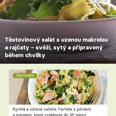
Těstovinový salát s uzenou makrelou
a rajčaty – svěží, sytý a připravený
během chvilky
TĚSTOVINY
Rychlá a zdravá večeře: Farfalle s pórkem
a lososem, které zvládnete do 30 minut