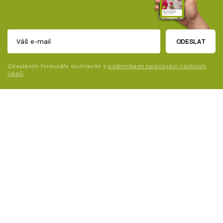
ODESLAT
Odesláním formuláře souhlasíte s
podmínkami zpracování osobních
údajů