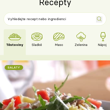
Recepty
Těstoviny
Sladké
Maso
Zelenina
Nápoje
SALÁTY