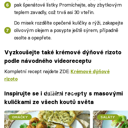
pak špenátové lístky. Promíchejte, aby zbytkovým
teplem zavadly, což trvá asi 30 vteřin.
Do misek rozdělte opečené kuličky a rýži, zakapejte
olivovým olejem a posypte ještě sýrem, případně
osolte a opepřete.
Vyzkoušejte také krémové dýňové rizoto
podle návodného videoreceptu
Kompletní recept najdete ZDE:
Krémové dýňové
rizoto
Failed to fetch
Inspirujte se i dalšími recepty s masovými
kuličkami ze všech koutů světa
OMÁČKY
SALÁTY