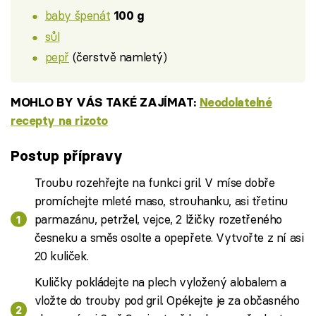
baby špenát
100 g
sůl
pepř
(čerstvě namletý)
MOHLO BY VÁS TAKÉ ZAJÍMAT:
Neodolatelné
recepty na rizoto
Postup přípravy
Troubu rozehřejte na funkci gril. V míse dobře
promíchejte mleté maso, strouhanku, asi třetinu
parmazánu, petržel, vejce, 2 lžičky rozetřeného
česneku a směs osolte a opepřete. Vytvořte z ní asi
20 kuliček.
Kuličky pokládejte na plech vyložený alobalem a
vložte do trouby pod gril. Opékejte je za občasného