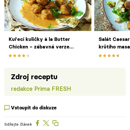
Kuřecí kuličky à la Butter
Salát Caesar
Chicken – zábavná verze
krůtího masa 
indické klasiky
oblíbené klas
Zdroj receptu
redakce Prima FRESH
Vstoupit do diskuze
Sdílejte článek