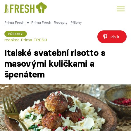
Prima Fresh
■
Prima Fresh
Recepty
Přílohy
Kuře
Polévky k večeři
Rychlé večeře
Trendy:
PŘÍLOHY
Pin it
redakce Prima FRESH
Česká kuchyně
Čokoláda
Italské svatební risotto s
masovými kuličkami a
špenátem
Témata
Recepty
Články
TV Program