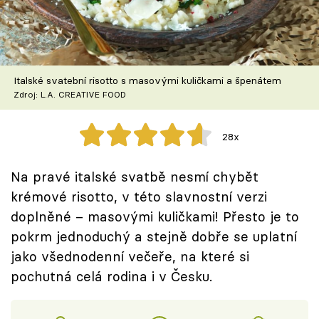
Škola vaření
Recepty z TV
Italské svatební risotto s masovými kuličkami a špenátem
Speciál: Cuketa
Zdroj: L.A. CREATIVE FOOD
Těhotnej kuchař
28x
Sledujte prima+
Na pravé italské svatbě nesmí chybět
krémové risotto, v této slavnostní verzi
Přihlášení
doplněné – masovými kuličkami! Přesto je to
pokrm jednoduchý a stejně dobře se uplatní
Sledujte nás
jako všednodenní večeře, na které si
pochutná celá rodina i v Česku.