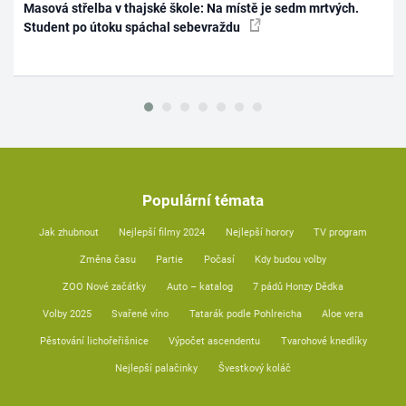
Masová střelba v thajské škole: Na místě je sedm mrtvých.
Student po útoku spáchal sebevraždu
Populární témata
Jak zhubnout
Nejlepší filmy 2024
Nejlepší horory
TV program
Změna času
Partie
Počasí
Kdy budou volby
ZOO Nové začátky
Auto – katalog
7 pádů Honzy Dědka
Volby 2025
Svařené víno
Tatarák podle Pohlreicha
Aloe vera
Pěstování lichořeřišnice
Výpočet ascendentu
Tvarohové knedlíky
Nejlepší palačinky
Švestkový koláč