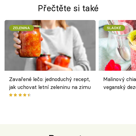
Přečtěte si také
ZELENINA
SLADKÉ
Zavařené lečo: jednoduchý recept,
Malinový chi
jak uchovat letní zeleninu na zimu
veganský dez
ořechů