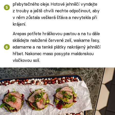
přebytečného oleje. Hotové jehněčí vyndejte
z trouby a ještě chvíli nechte odpočinout, aby
v něm zůstala veškerá šťáva a nevytekla při
krájení.
Arepas potřete hráškovou pastou a na tu dále
skládejte naložené červené zelí, wakame řasy,
edamame a na tenké plátky nakrájený jehněčí
hřbet. Nakonec maso posypte maldonskou
vločkovou solí.