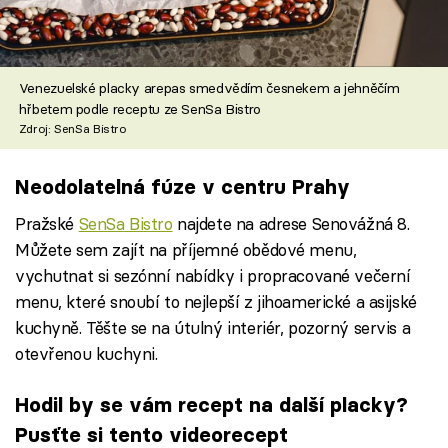
Venezuelské placky arepas smedvědím česnekem a jehněčím
hřbetem podle receptu ze SenSa Bistro
Zdroj: SenSa Bistro
Neodolatelná fúze v centru Prahy
Pražské
SenSa Bistro
najdete na adrese Senovážná 8.
Můžete sem zajít na příjemné obědové menu,
vychutnat si sezónní nabídky i propracované večerní
menu, které snoubí to nejlepší z jihoamerické a asijské
kuchyně. Těšte se na útulný interiér, pozorný servis a
otevřenou kuchyni.
Hodil by se vám recept na další placky?
Pusťte si tento videorecept