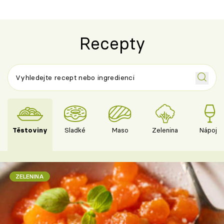
Recepty
Těstoviny
Sladké
Maso
Zelenina
Nápoje
ZELENINA