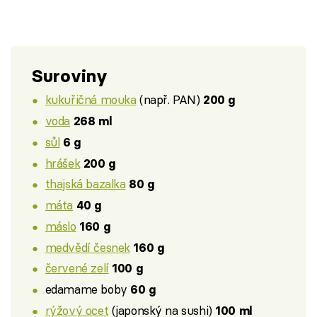
Suroviny
kukuřičná mouka
(např. PAN)
200 g
voda
268 ml
sůl
6 g
hrášek
200 g
thajská bazalka
80 g
máta
40 g
máslo
160 g
medvědí česnek
160 g
červené zelí
100 g
edamame boby
60 g
rýžový ocet
(japonský na sushi)
100 ml