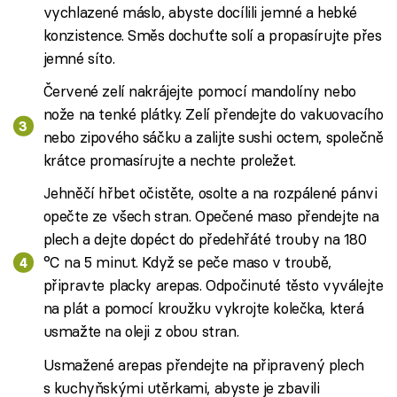
vychlazené máslo, abyste docílili jemné a hebké
konzistence. Směs dochuťte solí a propasírujte přes
jemné síto.
Červené zelí nakrájejte pomocí mandolíny nebo
nože na tenké plátky. Zelí přendejte do vakuovacího
nebo zipového sáčku a zalijte sushi octem, společně
krátce promasírujte a nechte proležet.
Jehněčí hřbet očistěte, osolte a na rozpálené pánvi
opečte ze všech stran. Opečené maso přendejte na
plech a dejte dopéct do předehřáté trouby na 180
°C na 5 minut. Když se peče maso v troubě,
připravte placky arepas. Odpočinuté těsto vyválejte
na plát a pomocí kroužku vykrojte kolečka, která
usmažte na oleji z obou stran.
Usmažené arepas přendejte na připravený plech
s kuchyňskými utěrkami, abyste je zbavili