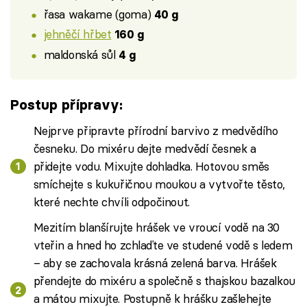
řasa wakame (goma)
40 g
jehněčí hřbet
160 g
maldonská sůl
4 g
Postup přípravy:
Nejprve připravte přírodní barvivo z medvědího
česneku. Do mixéru dejte medvědí česnek a
přidejte vodu. Mixujte dohladka. Hotovou směs
smíchejte s kukuřičnou moukou a vytvořte těsto,
které nechte chvíli odpočinout.
Mezitím blanšírujte hrášek ve vroucí vodě na 30
vteřin a hned ho zchlaďte ve studené vodě s ledem
– aby se zachovala krásná zelená barva. Hrášek
přendejte do mixéru a společně s thajskou bazalkou
a mátou mixujte. Postupně k hrášku zašlehejte