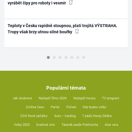
vyrábět čipy pro roboty i vesmír
Teploty v Česku rapidně stoupnou, platí trojitá VÝSTRAHA.
Tropy však brzy utnou silné bouřky
Populární témata
Jak zhubnout
Nejlepší filmy 2024
Nejlepší horory
TV program
Změna času
Partie
Počasí
Kdy budou volby
ZOO Nové začátky
Auto – katalog
7 pádů Honzy Dědka
Volby 2025
Svařené víno
Tatarák podle Pohlreicha
Aloe vera