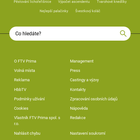
Pěstování lichořeřišnice
Výpočet ascendentu
Tvarohové knedlíky
Nejlepší palačinky
Švestkový koláč
O FTV Prima
Management
Volná místa
Press
Reklama
Castingy a výzvy
HbbTV
Kontakty
Podmínky užívání
Zpracování osobních údajů
Cookies
Nápověda
Vlastník FTV Prima spol. s
Redakce
r.o.
Nahlásit chybu
Nastavení soukromí