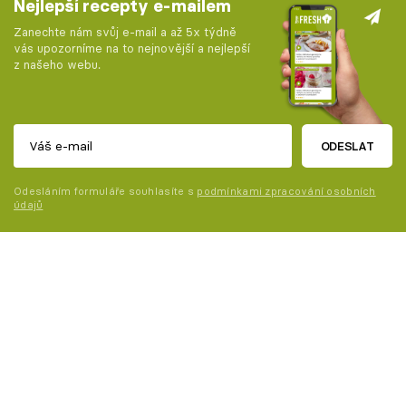
Nejlepší recepty e-mailem
Zanechte nám svůj e-mail a až 5x týdně
vás upozorníme na to nejnovější a nejlepší
z našeho webu.
ODESLAT
Odesláním formuláře souhlasíte s
podmínkami zpracování osobních
údajů