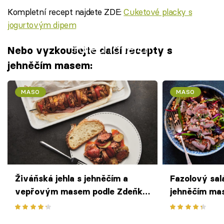
Kompletní recept najdete ZDE:
Cuketové placky s
jogurtovým dipem
Failed to fetch
Nebo vyzkoušejte další recepty s
jehněčím masem:
MASO
MASO
Živáňská jehla s jehněčím a
Fazolový sal
vepřovým masem podle Zdeňka
jehněčím ma
Pohlreicha
modrou plísní