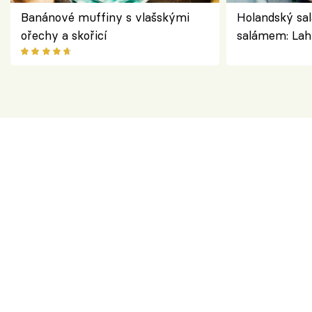
Banánové muffiny s vlašskými
Holandský sal
ořechy a skořicí
salámem: Lah
klasika, která
jako dřív