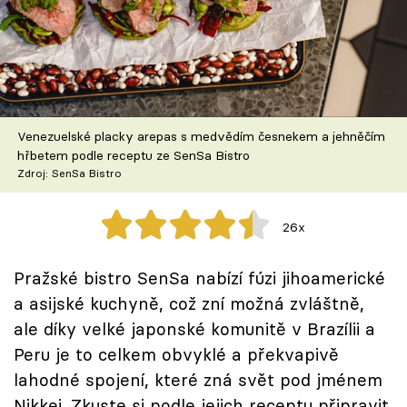
Škola vaření
Recepty z TV
Speciál: Cuketa
Venezuelské placky arepas s medvědím česnekem a jehněčím
Těhotnej kuchař
hřbetem podle receptu ze SenSa Bistro
Zdroj: SenSa Bistro
Sledujte prima+
26x
Přihlášení
Pražské bistro SenSa nabízí fúzi jihoamerické
a asijské kuchyně, což zní možná zvláštně,
Sledujte nás
ale díky velké japonské komunitě v Brazílii a
Peru je to celkem obvyklé a překvapivě
lahodné spojení, které zná svět pod jménem
Nikkei. Zkuste si podle jejich receptu připravit