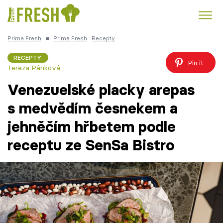
Prima Fresh
■
Prima Fresh
Recepty
Kuře
Polévky k večeři
Rychlé večeře
Trendy:
RECEPTY
Pin it
Tereza Pánková
Česká kuchyně
Čokoláda
Venezuelské placky arepas
s medvědím česnekem a
jehněčím hřbetem podle
Témata
receptu ze SenSa Bistro
Recepty
Články
TV Program