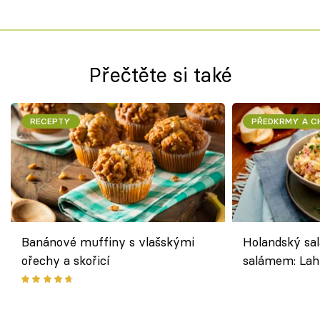
Přečtěte si také
RECEPTY
PŘEDKRMY A 
Banánové muffiny s vlašskými
Holandský sal
ořechy a skořicí
salámem: Lah
klasika, která
jako dřív