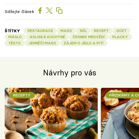
Sdílejte článek
ŠTÍTKY
RESTAURACE
MASO
SŮL
RECEPT
OCET
MÁSLO
ASIJSKÁ KUCHYNĚ
ČESNEK MEDVĚDÍ
PLACKY
TĚSTO
JEHNĚČÍ MASO
ZÁJEM O JÍDLO A PITÍ
Návrhy pro vás
RECEPTY
PŘEDKRMY A 