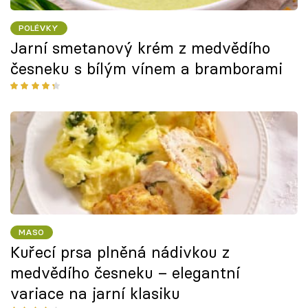
POLÉVKY
Jarní smetanový krém z medvědího
česneku s bílým vínem a bramborami
MASO
Kuřecí prsa plněná nádivkou z
medvědího česneku – elegantní
variace na jarní klasiku