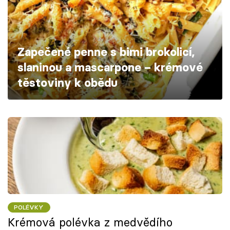
Škola vaření
Recepty z TV
Zapečené penne s bimi brokolicí,
Speciál: Cuketa
slaninou a mascarpone – krémové
těstoviny k obědu
Těhotnej kuchař
Sledujte prima+
Přihlášení
Sledujte nás
POLÉVKY
Krémová polévka z medvědího