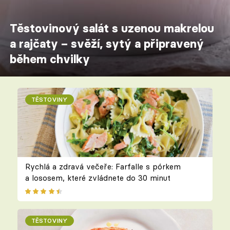
Těstovinový salát s uzenou makrelou
a rajčaty – svěží, sytý a připravený
během chvilky
TĚSTOVINY
Rychlá a zdravá večeře: Farfalle s pórkem
a lososem, které zvládnete do 30 minut
TĚSTOVINY