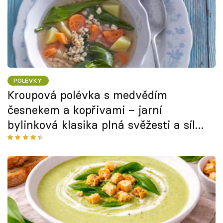
POLÉVKY
Kroupová polévka s medvědím
česnekem a kopřivami – jarní
bylinková klasika plná svěžesti a síly
přírody