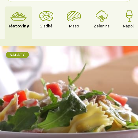
Těstoviny
Sladké
Maso
Zelenina
Nápoje
SALÁTY