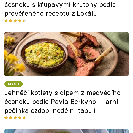
česneku s křupavými krutony podle
prověřeného receptu z Lokálu
MASO
Jehněčí kotlety s dipem z medvědího
česneku podle Pavla Berkyho – jarní
pečínka ozdobí nedělní tabuli