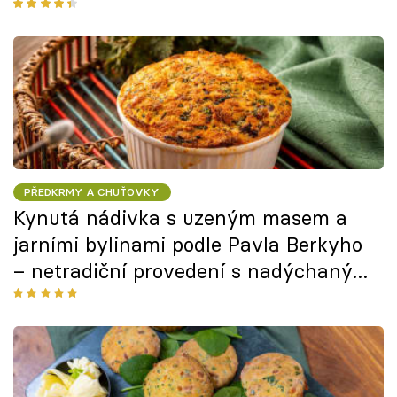
PŘEDKRMY A CHUŤOVKY
Kynutá nádivka s uzeným masem a
jarními bylinami podle Pavla Berkyho
– netradiční provedení s nadýchaným
výsledkem