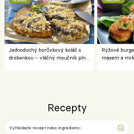
SLADKÉ
PŘÍLOHY
Jednoduchý borůvkový koláč s
Rýžové burge
drobenkou – vláčný moučník plný
masem a mrk
ovoce
salátem – leh
Recepty