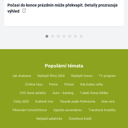
Počasí do konce prázdnin může překvapit. Detaily prozrazuje
výhled
Populární témata
Jak zhubnout
Nejlepší filmy 2024
Nejlepší horory
TV program
Změna času
Partie
Počasí
Kdy budou volby
ZOO Nové začátky
Auto – katalog
7 pádů Honzy Dědka
Volby 2025
Svařené víno
Tatarák podle Pohlreicha
Aloe vera
Pěstování lichořeřišnice
Výpočet ascendentu
Tvarohové knedlíky
Nejlepší palačinky
Švestkový koláč