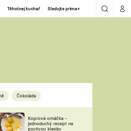
Těhotnej kuchař
Sledujte prima+
Vyhledávání
Můj p
Prima+
Y
CNN Prima NEWS
Prima ZOOM
ÍDLA
Prima LIVING
Prima Ženy
ně
Čokoláda
Prima LAJK
y
Koprová omáčka -
jednoduchý recept na
Sledujte nás
poctivou klasiku