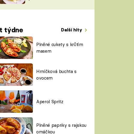
TORKY
ESH
t týdne
Další hity
Plněné cukety s krůtím
masem
Hrníčková buchta s
ovocem
Aperol Spritz
Plněné papriky s rajskou
omáčkou