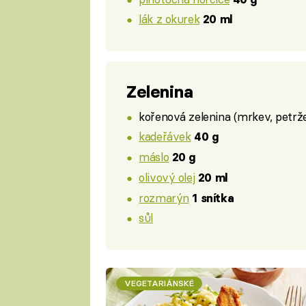
lák z okurek
20 ml
Zelenina
kořenová zelenina (mrkev, petrže
kadeřávek
40 g
máslo
20 g
olivový olej
20 ml
rozmarýn
1 snítka
sůl
VEGETARIÁNSKÉ