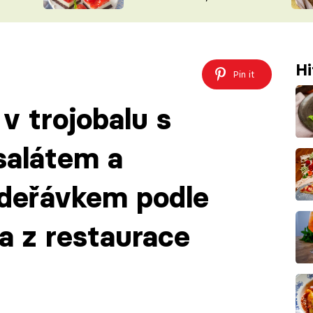
nepotřebujete troubu
ŠÉFREDAK
VYCHYTÁVKY
SOUTĚŽ FR
NA NÁKUPECH
ČASOPIS
Hi
Pin it
v trojobalu s
alátem a
deřávkem podle
 z restaurace