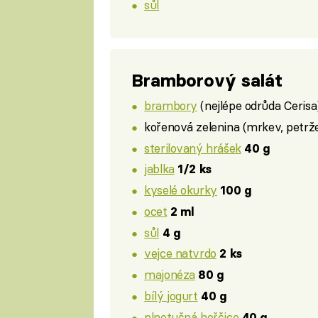
sůl
Bramborový salát
brambory
(nejlépe odrůda Ceris
kořenová zelenina (mrkev, petrže
sterilovaný hrášek
40 g
jablka
1/2 ks
kyselé okurky
100 g
ocet
2 ml
sůl
4 g
vejce natvrdo
2 ks
majonéza
80 g
bílý jogurt
40 g
plnotučná hořčice
40 g