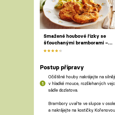
Smažené houbové řízky se
šťouchanými bramborami –
dary lesa v neodolatelném
křupavém kabátku
Postup přípravy
Očištěné houby nakrájejte na silněj
v hladké mouce, rozšlehaných vej
sádle dozlatova.
Brambory uvařte ve slupce v osole
a nakrájejte na kostičky. Kořenovou