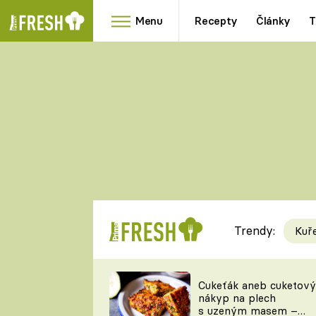
Menu
Recepty
Články
T
Oblíbené
Přílohy
recepty
HRANOLKY
HOUBY
KNEDLÍKY
DÝNĚ
KAŠE
RYCHLOVKY
Trendy:
Kuř
Populární
Videorecept
Cukeťák aneb cuketový
nákyp na plech
kuchaři
s uzeným masem –
TEĎ VAŘÍ ŠÉF!