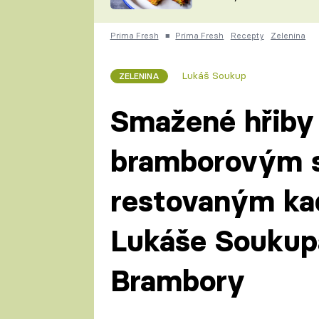
skvělý způsob, jak
ZDENĚK
zpracovat přerostlé
ČESKO NA TALÍŘI
cukety
POHLREICH
Prima Fresh
■
Prima Fresh
Recepty
Zelenina
KAROLÍNA,
JAROSLAV SAPÍK
DOMÁCÍ
Lukáš Soukup
ZELENINA
KUCHAŘKA
KAROLÍNA
KAMBERSKÁ
Smažené hřiby 
bramborovým s
restovaným ka
Lukáše Soukupa
Brambory