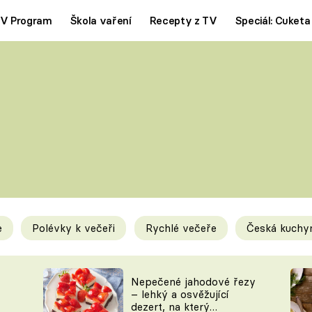
V Program
Škola vaření
Recepty z TV
Speciál: Cuketa
Polévky
Saláty
ČESKÁ KLASIKA
TĚSTOVIN
SILNÉ VÝVARY
SLADKÉ
KRÉMOVÉ
BEZMASÁ J
e
Polévky k večeři
Rychlé večeře
Česká kuchy
y
Tipy a triky
Novink
Nepečené jahodové řezy
– lehký a osvěžující
dezert, na který
KAM ZA JÍDLEM
BLOG