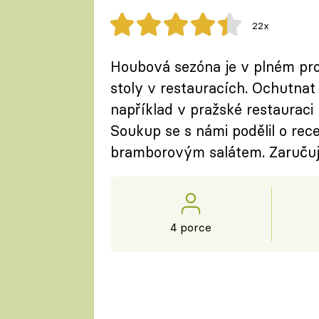
22x
Houbová sezóna je v plném prou
stoly v restauracích. Ochutn
například v pražské restaurac
Soukup se s námi podělil o rec
bramborovým salátem. Zaručuje
4 porce