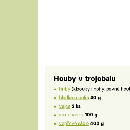
Houby v trojobalu
hřiby
(kloouky i nohy, pevné ho
hladká mouka
40 g
vejce
2 ks
strouhanka
100 g
vepřové sádlo
400 g