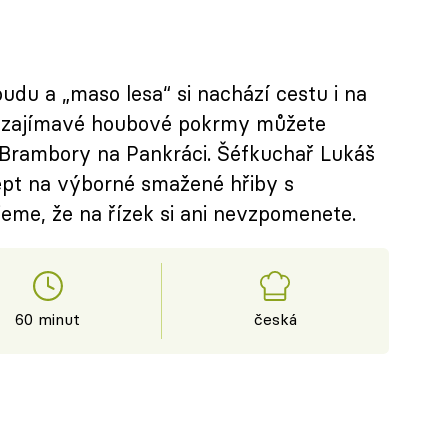
du a „maso lesa“ si nachází cestu i na
at zajímavé houbové pokrmy můžete
i Brambory na Pankráci. Šéfkuchař Lukáš
ept na výborné smažené hřiby s
me, že na řízek si ani nevzpomenete.
60 minut
česká