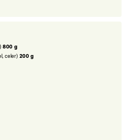
a)
800 g
l, celer)
200 g