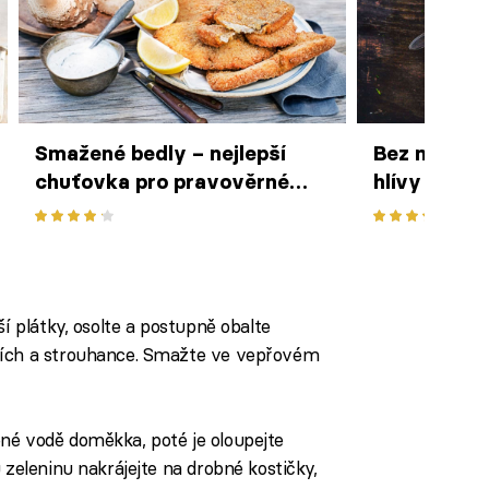
Smažené bedly – nejlepší
Bez masa: 
chuťovka pro pravověrné
hlívy
houbaře
ší plátky, osolte a postupně obalte
cích a strouhance. Smažte ve vepřovém
né vodě doměkka, poté je oloupejte
 zeleninu nakrájejte na drobné kostičky,