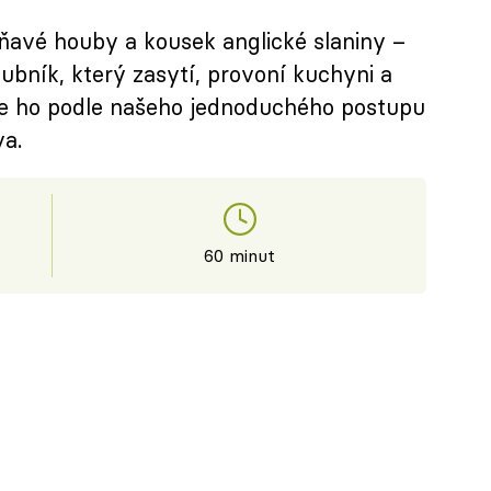
oňavé houby a kousek anglické slaniny –
hubník, který zasytí, provoní kuchyni a
te ho podle našeho jednoduchého postupu
va.
60 minut