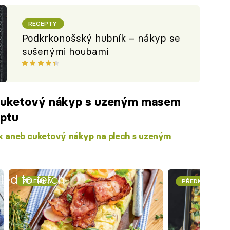
RECEPTY
Podkrkonošský hubník – nákyp se
sušenými houbami
cuketový nákyp s uzeným masem
eptu
k aneb cuketový nákyp na plech s uzeným
iled to fetch
ZELENINA
PŘEDKRMY A 