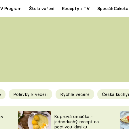
V Program
Škola vaření
Recepty z TV
Speciál: Cuketa
Polévky
Saláty
ČESKÁ KLASIKA
TĚSTOVIN
SILNÉ VÝVARY
SLADKÉ
KRÉMOVÉ
BEZMASÁ J
e
Polévky k večeři
Rychlé večeře
Česká kuchy
y
Tipy a triky
Novink
zy
Koprová omáčka -
jednoduchý recept na
poctivou klasiku
KAM ZA JÍDLEM
BLOG