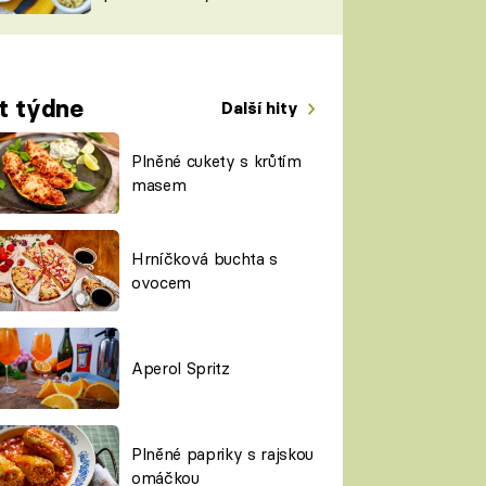
TORKY
ESH
t týdne
Další hity
Plněné cukety s krůtím
masem
Hrníčková buchta s
ovocem
Aperol Spritz
Plněné papriky s rajskou
omáčkou