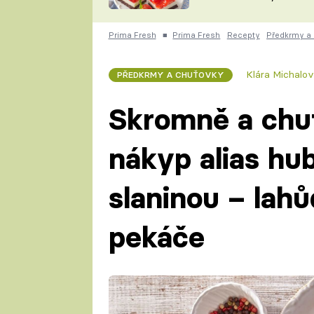
nepotřebujete troubu
ZDENĚK
ČESKO NA TALÍŘI
POHLREICH
Prima Fresh
■
Prima Fresh
Recepty
Předkrmy a
KAROLÍNA,
JAROSLAV SAPÍK
DOMÁCÍ
Klára Michalo
PŘEDKRMY A CHUŤOVKY
KUCHAŘKA
KAROLÍNA
KAMBERSKÁ
Skromně a chu
nákyp alias hub
slaninou – lah
pekáče