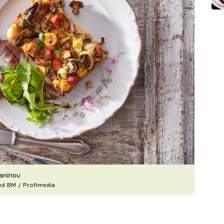
laninou
ood BM / Profimedia