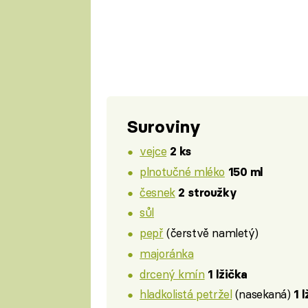
Suroviny
vejce
2 ks
plnotučné mléko
150 ml
česnek
2 stroužky
sůl
pepř
(čerstvě namletý)
majoránka
drcený kmín
1 lžička
hladkolistá petržel
(nasekaná)
1 l