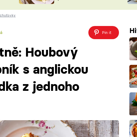
ŠÉFREDAK
VYCHYTÁVKY
 chuťovky
SOUTĚŽ FR
NA NÁKUPECH
ČASOPIS
Hi
vá
Pin it
tně: Houbový
ník s anglickou
ůdka z jednoho