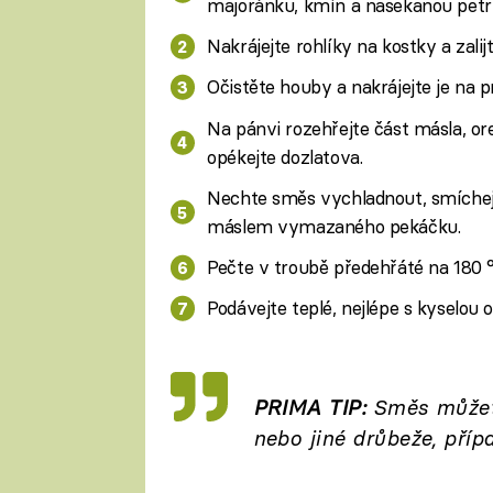
majoránku, kmín a nasekanou petr
Nakrájejte rohlíky na kostky a zalij
Očistěte houby a nakrájejte je na pr
Na pánvi rozehřejte část másla, ore
opékejte dozlatova.
Nechte směs vychladnout, smíchejte
máslem vymazaného pekáčku.
Pečte v troubě předehřáté na 180 
Podávejte teplé, nejlépe s kyselou
PRIMA TIP:
Směs můžete
nebo jiné drůbeže, pří