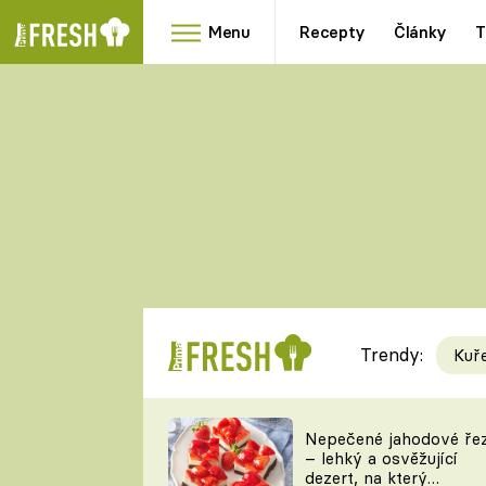
Menu
Recepty
Články
T
Oblíbené
Přílohy
recepty
HRANOLKY
HOUBY
KNEDLÍKY
DÝNĚ
KAŠE
RYCHLOVKY
Trendy:
Kuř
Populární
Videorecept
Nepečené jahodové ře
– lehký a osvěžující
kuchaři
dezert, na který
TEĎ VAŘÍ ŠÉF!