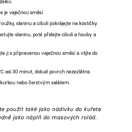
želku.
te je vaječnou směsí.
oužky, slaninu a cibuli pokrájejte na kostičky.
stujte slaninu, poté přidejte cibuli a houby a
 ji s připravenou vaječnou směsí a vlijte do
°C asi 30 minut, dokud povrch nezezlátne.
 okurkou nebo čerstvým salátem.
 použít také jako nádivku do kuřete
padně jako náplň do masových rolád.