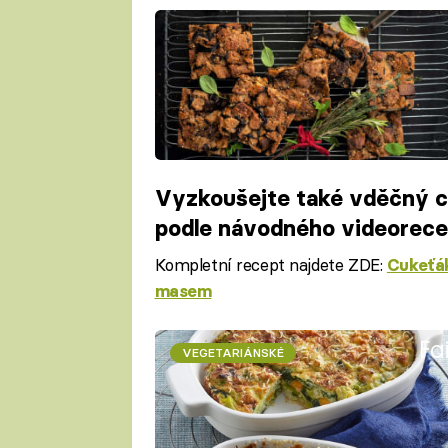
Vyzkoušejte také vděčný 
podle návodného videorec
Kompletní recept najdete ZDE:
Cukeťá
masem
Fa
VEGETARIÁNSKÉ