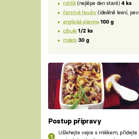
rohlík
(nejlépe den staré)
4 ks
čerstvé houby
(ideálně lesní, pev
anglická slanina
100 g
cibule
1/2 ks
máslo
30 g
Postup přípravy
Ušlehejte vejce s mlékem, přidejte 