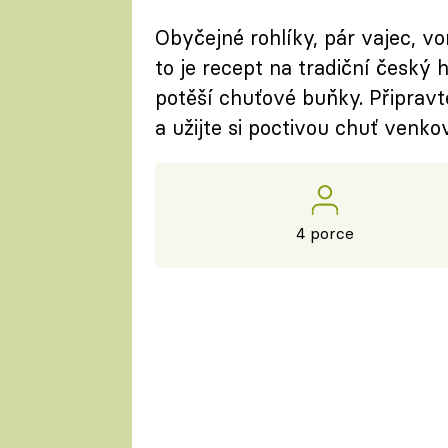
Obyčejné rohlíky, pár vajec, v
to je recept na tradiční český 
potěší chuťové buňky. Připrav
a užijte si poctivou chuť venko
4 porce