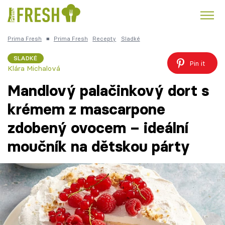
Prima Fresh
■
Prima Fresh
Recepty
Sladké
Kuře
Polévky k večeři
Rychlé večeře
Trendy:
SLADKÉ
Pin it
Klára Michalová
Česká kuchyně
Čokoláda
Mandlový palačinkový dort s
krémem z mascarpone
zdobený ovocem – ideální
Témata
moučník na dětskou párty
Recepty
Články
TV Program