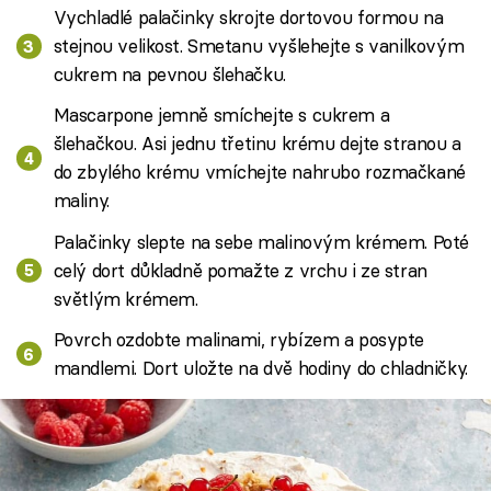
Vychladlé palačinky skrojte dortovou formou na
stejnou velikost. Smetanu vyšlehejte s vanilkovým
cukrem na pevnou šlehačku.
Mascarpone jemně smíchejte s cukrem a
šlehačkou. Asi jednu třetinu krému dejte stranou a
do zbylého krému vmíchejte nahrubo rozmačkané
maliny.
Palačinky slepte na sebe malinovým krémem. Poté
celý dort důkladně pomažte z vrchu i ze stran
světlým krémem.
Povrch ozdobte malinami, rybízem a posypte
mandlemi. Dort uložte na dvě hodiny do chladničky.