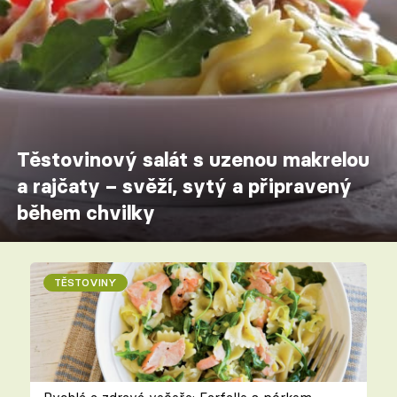
Těstovinový salát s uzenou makrelou
a rajčaty – svěží, sytý a připravený
během chvilky
TĚSTOVINY