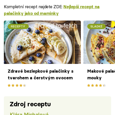
Kompletní recept najdete ZDE:
Nejlepší recept na
palačinky jako od maminky
Failed to fetch
RECEPTY
SLADKÉ
Zdravé bezlepkové palačinky s
Makové pala
tvarohem a čerstvým ovocem
mouky
Zdroj receptu
Klára Michalová