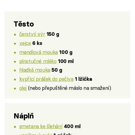
Těsto
čerstvý sýr
150 g
vejce
6 ks
mandlová mouka
100 g
plnotučné mléko
100 ml
hladká mouka
50 g
kypřicí prášek do pečiva
1 lžička
olej
(nebo přepuštěné máslo na smažení)
Náplň
smetana ke šlehání
400 ml