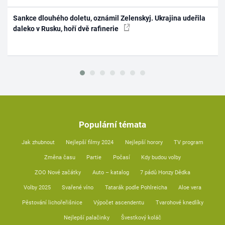
Sankce dlouhého doletu, oznámil Zelenskyj. Ukrajina udeřila
daleko v Rusku, hoří dvě rafinerie
Populární témata
Jak zhubnout
Nejlepší filmy 2024
Nejlepší horory
TV program
Změna času
Partie
Počasí
Kdy budou volby
ZOO Nové začátky
Auto – katalog
7 pádů Honzy Dědka
Volby 2025
Svařené víno
Tatarák podle Pohlreicha
Aloe vera
Pěstování lichořeřišnice
Výpočet ascendentu
Tvarohové knedlíky
Nejlepší palačinky
Švestkový koláč