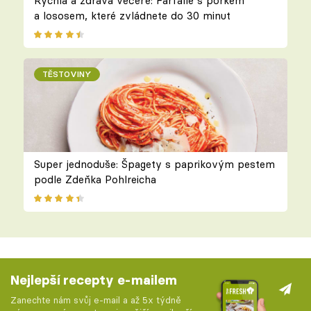
Rychlá a zdravá večeře: Farfalle s pórkem
a lososem, které zvládnete do 30 minut
TĚSTOVINY
Super jednoduše: Špagety s paprikovým pestem
podle Zdeňka Pohlreicha
Nejlepší recepty e-mailem
Zanechte nám svůj e-mail a až 5x týdně