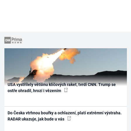
USA vystřílely většinu klíčových raket, tvrdí CNN. Trump se
ostře ohradil, hrozí i vězením
Do Česka vtrhnou bouřky a ochlazení, platí extrémní výstraha.
RADAR ukazuje, jak bude u vás