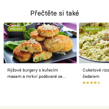
Přečtěte si také
PŘÍLOHY
RECEPTY
Rýžové burgery s kuřecím
Cuketové rizo
masem a mrkví podávané se
čedarem
salátem – lehká a chutná večeře