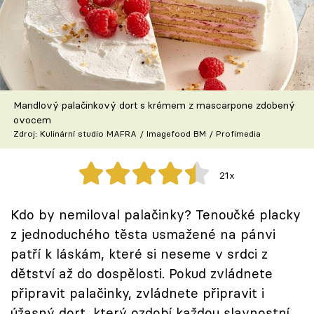
Škola vaření
Recepty z TV
Speciál: Cuketa
Mandlový palačinkový dort s krémem z mascarpone zdobený
Těhotnej kuchař
ovocem
Zdroj: Kulinární studio MAFRA / Imagefood BM / Profimedia
Sledujte prima+
21x
Přihlášení
Kdo by nemiloval palačinky? Tenoučké placky
z jednoduchého těsta usmažené na pánvi
Sledujte nás
patří k láskám, které si neseme v srdci z
dětství až do dospělosti. Pokud zvládnete
připravit palačinky, zvládnete připravit i
úžasný dort, který ozdobí každou slavnostní