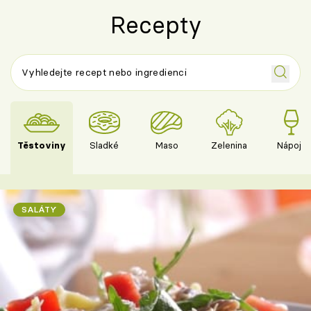
Recepty
Těstoviny
Sladké
Maso
Zelenina
Nápoje
SALÁTY