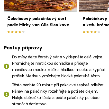
Čokoládový palačinkový dort
Palačinkový 
podle Mirky van Gils Slavíkové
a kešu kréme
vegany
Postup přípravy
Do mísy dejte čerstvý sýr a vyklepněte celá vejce.
Promíchejte metličkou dohladka a přidejte
mandlovou mouku, mléko, hladkou mouku a kypřicí
prášek. Metlou vymíchejte hladké polotuhé těsto.
Těsto nechte 20 minut při pokojové teplotě odležet.
Pánev na palačinky rozehřejte a potřete olejem.
Nalijte sběračku těsta a pečte palačinky po obou
stranách dozlatova.