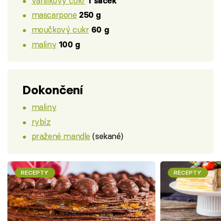
vanilkový cukr
1 sáček
mascarpone
250 g
moučkový cukr
60 g
maliny
100 g
Dokončení
maliny
rybíz
pražené mandle
(sekané)
RECEPTY
RECEPTY