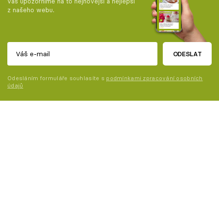
vás upozorníme na to nejnovější a nejlepší
z našeho webu.
ODESLAT
Odesláním formuláře souhlasíte s
podmínkami zpracování osobních
údajů