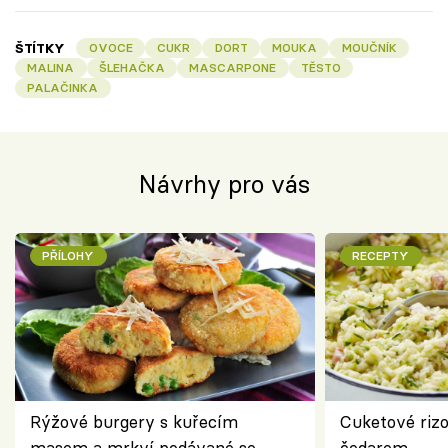
ŠTÍTKY
OVOCE
CUKR
DORT
MOUKA
MOUČNÍK
MALINA
ŠLEHAČKA
MASCARPONE
TĚSTO
PALAČINKA
Návrhy pro vás
PŘÍLOHY
RECEPTY
Rýžové burgery s kuřecím
Cuketové rizo
masem a mrkví podávané se
čedarem