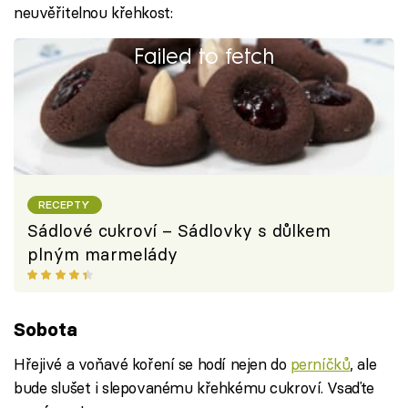
neuvěřitelnou křehkost:
Failed to fetch
RECEPTY
Sádlové cukroví – Sádlovky s důlkem
plným marmelády
Sobota
Hřejivé a voňavé koření se hodí nejen do
perníčků
, ale
bude slušet i slepovanému křehkému cukroví. Vsaďte