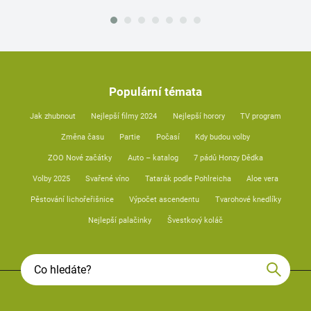
Populární témata
Jak zhubnout
Nejlepší filmy 2024
Nejlepší horory
TV program
Změna času
Partie
Počasí
Kdy budou volby
ZOO Nové začátky
Auto – katalog
7 pádů Honzy Dědka
Volby 2025
Svařené víno
Tatarák podle Pohlreicha
Aloe vera
Pěstování lichořeřišnice
Výpočet ascendentu
Tvarohové knedlíky
Nejlepší palačinky
Švestkový koláč