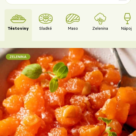
Těstoviny
Sladké
Maso
Zelenina
Nápoje
ZELENINA