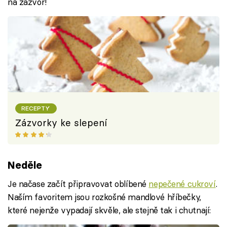
na zázvor!
RECEPTY
Zázvorky ke slepení
Neděle
Je načase začít připravovat oblíbené
nepečené cukroví
.
Naším favoritem jsou rozkošné mandlové hříbečky,
které nejenže vypadají skvěle, ale stejně tak i chutnají: