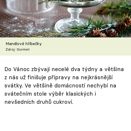
Škola vaření
Recepty z TV
Speciál: Cuketa
Mandlové hříbečky
Těhotnej kuchař
Zdroj: Gurmet
Sledujte prima+
Do Vánoc zbývají necelé dva týdny a většina
z nás už finišuje přípravy na nejkrásnější
Přihlášení
svátky. Ve většině domácností nechybí na
svátečním stole výběr klasických i
nevšedních druhů cukroví.
Sledujte nás