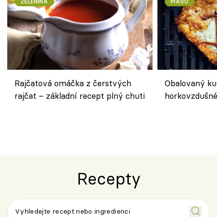
ZELENINA
MASO
Rajčatová omáčka z čerstvých
Obalovaný kuř
rajčat – základní recept plný chuti
horkovzdušné 
novém pojetí
Olivera
Recepty