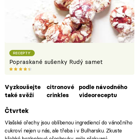
RECEPTY
Popraskané sušenky Rudý samet
Vyzkoušejte
citronové
podle návodného
také svěží
crinkles
videoreceptu
Failed to fetch
Čtvrtek
Vlašské ořechy jsou oblíbenou ingrediencí do vánočního
cukroví nejen u nás, ale třeba i v Bulharsku. Zkuste
křehké bezlepkové ořechovky, mile překvapí: