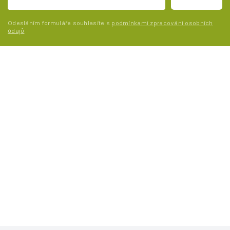
Odesláním formuláře souhlasíte s
podmínkami zpracování osobních
údajů