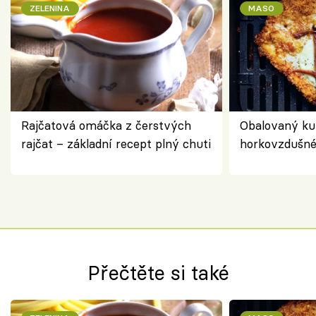
ZELENINA
MASO
Rajčatová omáčka z čerstvých
Obalovaný kuř
rajčat – základní recept plný chuti
horkovzdušné 
novém pojetí
Olivera
Přečtěte si také