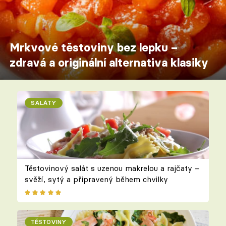
Mrkvové těstoviny bez lepku –
zdravá a originální alternativa klasiky
SALÁTY
Těstovinový salát s uzenou makrelou a rajčaty –
svěží, sytý a připravený během chvilky
TĚSTOVINY