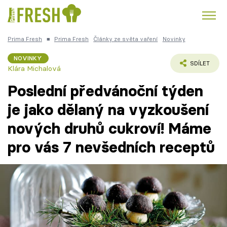
Prima Fresh
■
Prima Fresh
Články ze světa vaření
Novinky
Kuře
Polévky k večeři
Rychlé večeře
Trendy:
NOVINKY
SDÍLET
Klára Michalová
Česká kuchyně
Čokoláda
Poslední předvánoční týden
je jako dělaný na vyzkoušení
nových druhů cukroví! Máme
Témata
pro vás 7 nevšedních receptů
Recepty
Články
TV Program