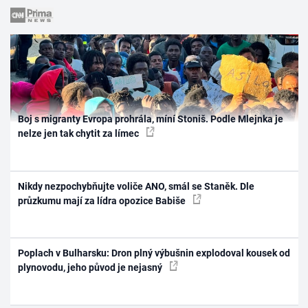
Boj s migranty Evropa prohrála, míní Stoniš. Podle Mlejnka je
nelze jen tak chytit za límec
Nikdy nezpochybňujte voliče ANO, smál se Staněk. Dle
průzkumu mají za lídra opozice Babiše
Poplach v Bulharsku: Dron plný výbušnin explodoval kousek od
plynovodu, jeho původ je nejasný