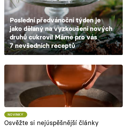
Škola vaření
Poslední předvánoční týden je
Recepty z TV
jako dělaný na vyzkoušení nových
Speciál: Cuketa
druhů cukroví! Máme pro vás
7 nevšedních receptů
Těhotnej kuchař
Sledujte prima+
Přihlášení
Sledujte nás
NOVINKY
Osvěžte si nejúspěšnější články