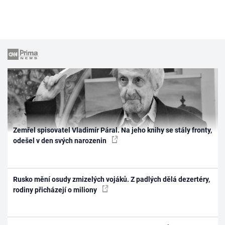
Zemřel spisovatel Vladimír Páral. Na jeho knihy se stály fronty,
odešel v den svých narozenin
Rusko mění osudy zmizelých vojáků. Z padlých dělá dezertéry,
rodiny přicházejí o miliony