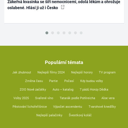
Zákeřná kvasinka se šíří nemocnicemi, odolá lékům a ohrožuje
oslabené. Hlásí ji už i Česko
Populární témata
Jak zhubnout
Nejlepší filmy 2024
Nejlepší horory
TV program
Změna času
Partie
Počasí
Kdy budou volby
ZOO Nové začátky
Auto – katalog
7 pádů Honzy Dědka
Volby 2025
Svařené víno
Tatarák podle Pohlreicha
Aloe vera
Pěstování lichořeřišnice
Výpočet ascendentu
Tvarohové knedlíky
Nejlepší palačinky
Švestkový koláč