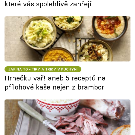
které vás spolehlivě zahřejí
JAK NA TO - TIPY A TRIKY V KUCHYNI
Hrnečku vař! aneb 5 receptů na
přílohové kaše nejen z brambor