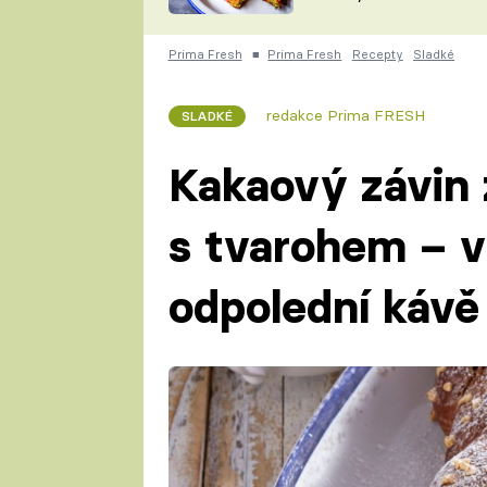
skvělý způsob, jak
ZDENĚK
zpracovat přerostlé
ČESKO NA TALÍŘI
cukety
POHLREICH
Prima Fresh
■
Prima Fresh
Recepty
Sladké
KAROLÍNA,
JAROSLAV SAPÍK
DOMÁCÍ
redakce Prima FRESH
SLADKÉ
KUCHAŘKA
KAROLÍNA
KAMBERSKÁ
Kakaový závin 
s tvarohem – v
odpolední kávě