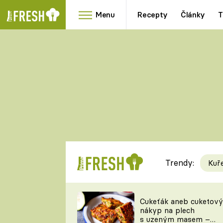
Menu
Recepty
Články
T
Oblíbené
Přílohy
recepty
HRANOLKY
HOUBY
KNEDLÍKY
DÝNĚ
KAŠE
RYCHLOVKY
Trendy:
Kuř
Populární
Videorecept
Cukeťák aneb cuketový
nákyp na plech
kuchaři
s uzeným masem –
TEĎ VAŘÍ ŠÉF!