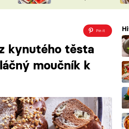
nepotřebujete troubu
ŠÉFREDAK
VYCHYTÁVKY
SOUTĚŽ FR
NA NÁKUPECH
ČASOPIS
Hi
Pin it
z kynutého těsta
láčný moučník k