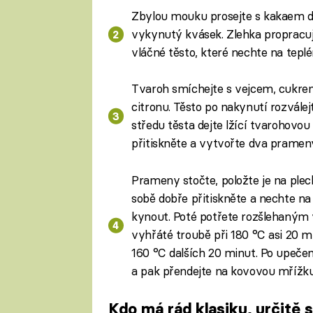
Zbylou mouku prosejte s kakaem do 
vykynutý kvásek. Zlehka propracujte
vláčné těsto, které nechte na tepl
Tvaroh smíchejte s vejcem, cukre
citronu. Těsto po nakynutí rozválejt
středu těsta dejte lžící tvarohovou
přitiskněte a vytvořte dva pramen
Prameny stočte, položte je na ple
sobě dobře přitiskněte a nechte n
kynout. Poté potřete rozšlehaným
vyhřáté troubě při 180 °C asi 20 mi
160 °C dalších 20 minut. Po upeče
a pak přendejte na kovovou mřížku
Kdo má rád klasiku, určitě 