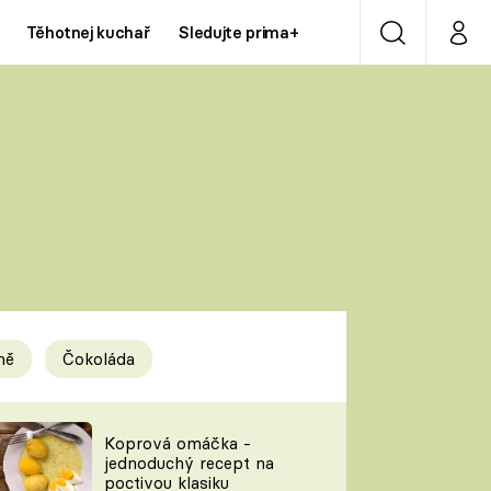
Těhotnej kuchař
Sledujte prima+
Vyhledávání
Můj p
Prima+
Y
CNN Prima NEWS
Prima ZOOM
ÍDLA
Prima LIVING
Prima Ženy
ně
Čokoláda
Prima LAJK
y
Koprová omáčka -
jednoduchý recept na
Sledujte nás
poctivou klasiku