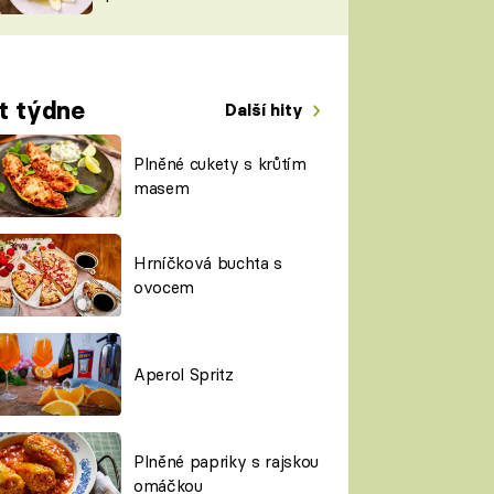
TORKY
ESH
t týdne
Další hity
Plněné cukety s krůtím
masem
Hrníčková buchta s
ovocem
Aperol Spritz
Plněné papriky s rajskou
omáčkou