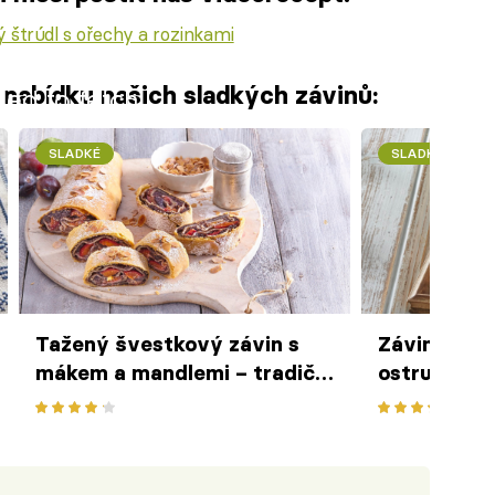
 štrúdl s ořechy a rozinkami
í nabídku našich sladkých závinů:
iled to fetch
SLADKÉ
SLADKÉ
Tažený švestkový závin s
Závin s hru
mákem a mandlemi – tradiční
ostružinami
sladkost s chutí podzimu
podzimu na 