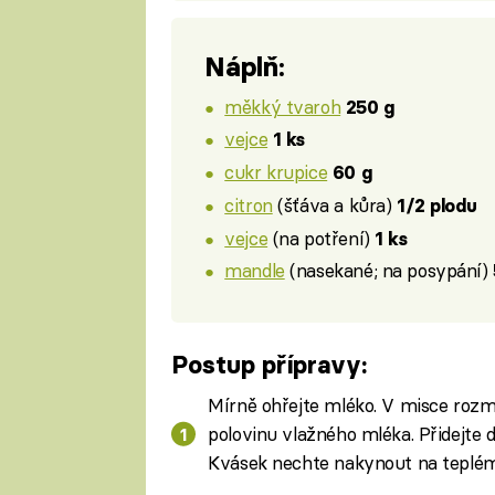
Náplň:
měkký tvaroh
250 g
vejce
1 ks
cukr krupice
60 g
citron
(šťáva a kůra)
1/2 plodu
vejce
(na potření)
1 ks
mandle
(nasekané; na posypání)
Postup přípravy:
Mírně ohřejte mléko. V misce rozmíc
polovinu vlažného mléka. Přidejte 
Kvásek nechte nakynout na teplém