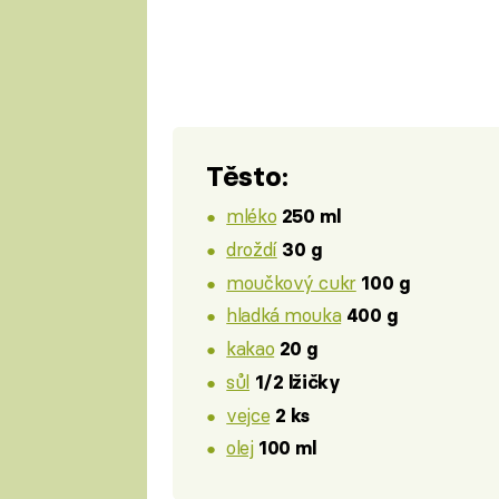
Těsto:
mléko
250 ml
droždí
30 g
moučkový cukr
100 g
hladká mouka
400 g
kakao
20 g
sůl
1/2 lžičky
vejce
2 ks
olej
100 ml