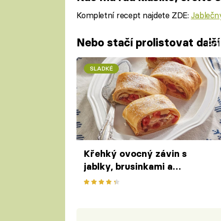
Kompletní recept najdete ZDE:
Jablečný
Nebo stačí prolistovat dalš
Fa
SLADKÉ
Křehký ovocný závin s
jablky, brusinkami a
sušenými třešněmi – sladká
vůně podzimu