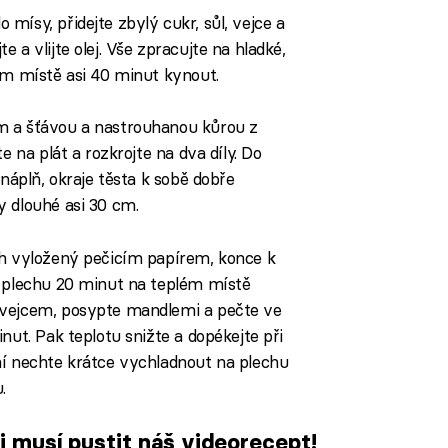
mísy, přidejte zbylý cukr, sůl, vejce a
 a vlijte olej. Vše zpracujte na hladké,
ém místě asi 40 minut kynout.
m a šťávou a nastrouhanou kůrou z
e na plát a rozkrojte na dva díly. Do
 náplň, okraje těsta k sobě dobře
y dlouhé asi 30 cm.
ch vyložený pečicím papírem, konce k
a plechu 20 minut na teplém místě
 vejcem, posypte mandlemi a pečte ve
nut. Pak teplotu snižte a dopékejte při
ní nechte krátce vychladnout na plechu
.
si musí pustit náš videorecept!