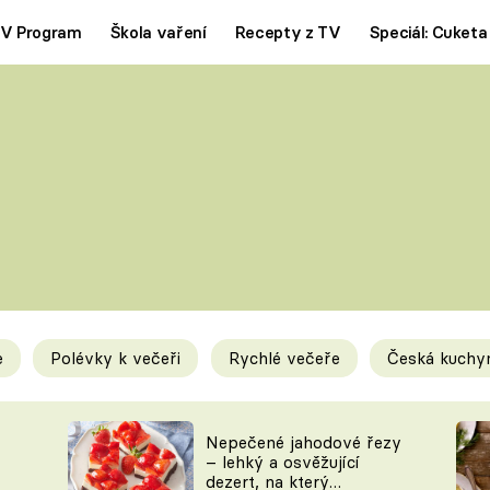
V Program
Škola vaření
Recepty z TV
Speciál: Cuketa
Polévky
Saláty
ČESKÁ KLASIKA
TĚSTOVIN
SILNÉ VÝVARY
SLADKÉ
KRÉMOVÉ
BEZMASÁ J
e
Polévky k večeři
Rychlé večeře
Česká kuchy
y
Tipy a triky
Novink
Nepečené jahodové řezy
– lehký a osvěžující
dezert, na který
KAM ZA JÍDLEM
BLOG