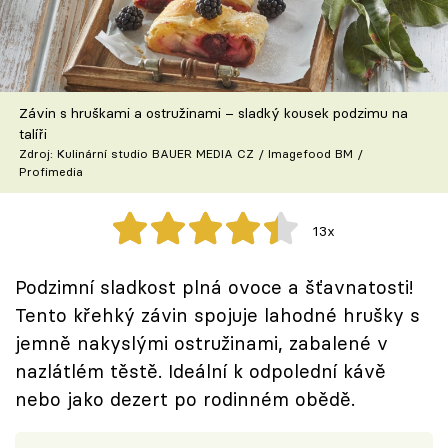
Škola vaření
Recepty z TV
Závin s hruškami a ostružinami – sladký kousek podzimu na
Speciál: Cuketa
talíři
Zdroj: Kulinární studio BAUER MEDIA CZ / Imagefood BM /
Těhotnej kuchař
Profimedia
Sledujte prima+
13x
Přihlášení
Podzimní sladkost plná ovoce a šťavnatosti!
Tento křehký závin spojuje lahodné hrušky s
jemně nakyslými ostružinami, zabalené v
Sledujte nás
nazlátlém těstě. Ideální k odpolední kávě
nebo jako dezert po rodinném obědě.