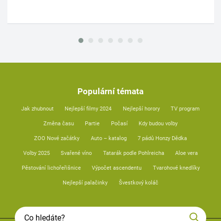
Populární témata
Jak zhubnout
Nejlepší filmy 2024
Nejlepší horory
TV program
Změna času
Partie
Počasí
Kdy budou volby
ZOO Nové začátky
Auto – katalog
7 pádů Honzy Dědka
Volby 2025
Svařené víno
Tatarák podle Pohlreicha
Aloe vera
Pěstování lichořeřišnice
Výpočet ascendentu
Tvarohové knedlíky
Nejlepší palačinky
Švestkový koláč