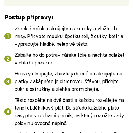
Postup přípravy:
Změklé máslo nakrájejte na kousky a vložte do
mísy. Přisypte mouku, špetku soli, žloutky, kefír a
vypracujte hladké, nelepivé těsto.
Zabalte ho do potravinářské fólie a nechte odležet
v chladu přes noc.
Hrušky oloupejte, zbavte jádřinců a nakrájejte na
plátky. Zakápněte je citronovou šťávou, přidejte
cukr a ostružiny a zlehka promíchejte.
Těsto rozdělte na dvě části a každou rozválejte na
tenčí obdélníkový plát. Do středu každého plátu
nasypte strouhaný perník, na který rozložte vždy
polovinu ovocné náplně.