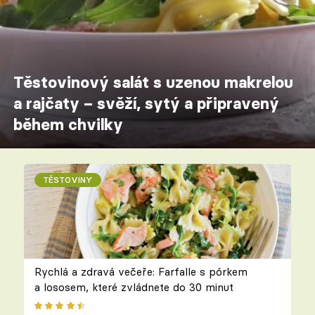
Těstovinový salát s uzenou makrelou
a rajčaty – svěží, sytý a připravený
během chvilky
TĚSTOVINY
Rychlá a zdravá večeře: Farfalle s pórkem
a lososem, které zvládnete do 30 minut