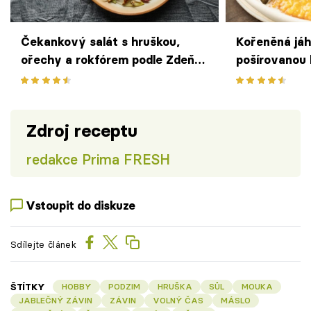
Čekankový salát s hruškou,
Kořeněná jáh
ořechy a rokfórem podle Zdeňka
pošírovanou 
Pohlreicha
Ta Thuy
Zdroj receptu
redakce Prima FRESH
Vstoupit do diskuze
Sdílejte článek
ŠTÍTKY
HOBBY
PODZIM
HRUŠKA
SŮL
MOUKA
JABLEČNÝ ZÁVIN
ZÁVIN
VOLNÝ ČAS
MÁSLO