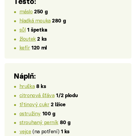
Těsto:
máslo
250 g
hladká mouka
280 g
sůl
1 špetka
žloutek
2 ks
kefír
120 ml
Náplň:
hruška
8 ks
citronová šťáva
1/2 plodu
třtinový cukr
2 lžíce
ostružiny
100 g
strouhaný perník
80 g
vejce
(na potření)
1 ks