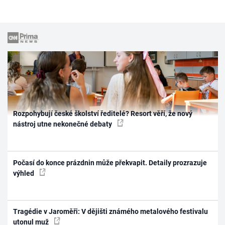
Rozpohybují české školství ředitelé? Resort věří, že nový
nástroj utne nekonečné debaty
Počasí do konce prázdnin může překvapit. Detaily prozrazuje
výhled
Tragédie v Jaroměři: V dějišti známého metalového festivalu
utonul muž