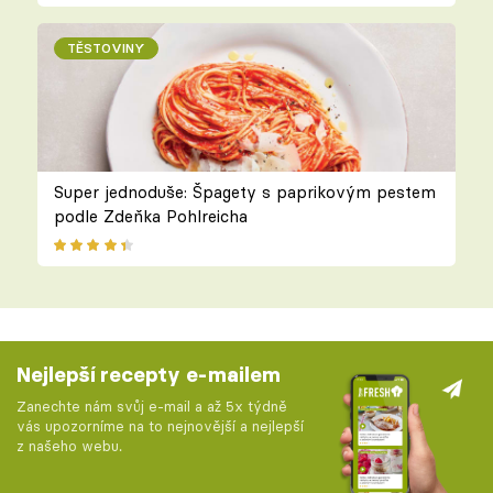
TĚSTOVINY
Super jednoduše: Špagety s paprikovým pestem
podle Zdeňka Pohlreicha
Nejlepší recepty e-mailem
Zanechte nám svůj e-mail a až 5x týdně
vás upozorníme na to nejnovější a nejlepší
z našeho webu.