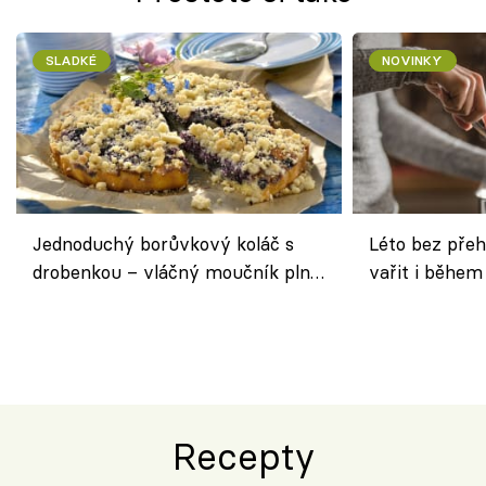
SLADKÉ
NOVINKY
Jednoduchý borůvkový koláč s
Léto bez přeh
drobenkou – vláčný moučník plný
vařit i během
ovoce
Recepty