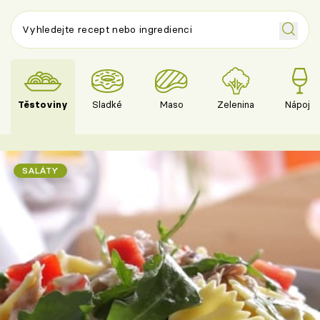
Těstoviny
Sladké
Maso
Zelenina
Nápoje
SALÁTY