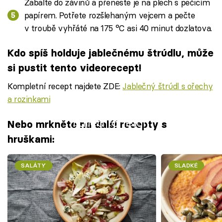
Zabalte do závinů a přeneste je na plech s pečicím
papírem. Potřete rozšlehaným vejcem a pečte
v troubě vyhřáté na 175 °C asi 40 minut dozlatova.
Kdo spíš holduje jablečnému štrúdlu, může
si pustit tento videorecept!
Kompletní recept najdete ZDE:
Jablečný štrúdl s ořechy
a rozinkami
Failed to fetch
Nebo mrkněte na další recepty s
hruškami:
SALÁTY
SLADKÉ