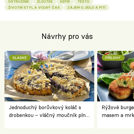
OSTRUŽINÍK
ŽLOUTEK
KEFÍR
TĚSTO
ŽIVOTNÍ STYL A VOLNÝ ČAS
ZÁJEM O JÍDLO A PITÍ
Návrhy pro vás
SLADKÉ
PŘÍLOHY
Jednoduchý borůvkový koláč s
Rýžové burge
drobenkou – vláčný moučník plný
masem a mrk
ovoce
salátem – leh