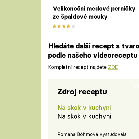
Velikonoční medové perníčky
ze špaldové mouky
Hledáte další recept s tva
podle našeho videoreceptu
Kompletní recept najdete
ZDE
Fa
Zdroj receptu
Na skok v kuchyni
Na skok v kuchyni
Romana Böhmová vystudovala