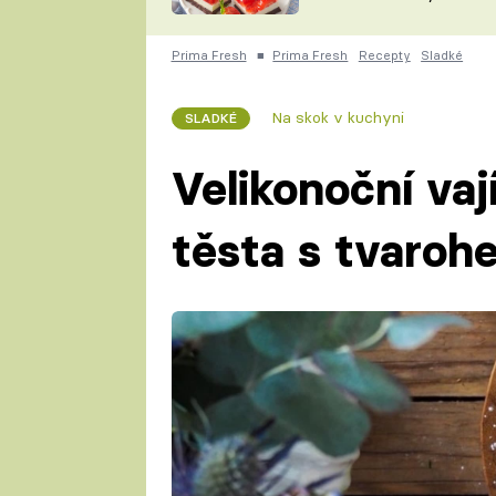
nepotřebujete troubu
ZDENĚK
ČESKO NA TALÍŘI
POHLREICH
Prima Fresh
■
Prima Fresh
Recepty
Sladké
KAROLÍNA,
JAROSLAV SAPÍK
DOMÁCÍ
Na skok v kuchyni
SLADKÉ
KUCHAŘKA
KAROLÍNA
KAMBERSKÁ
Velikonoční vaj
těsta s tvaroh