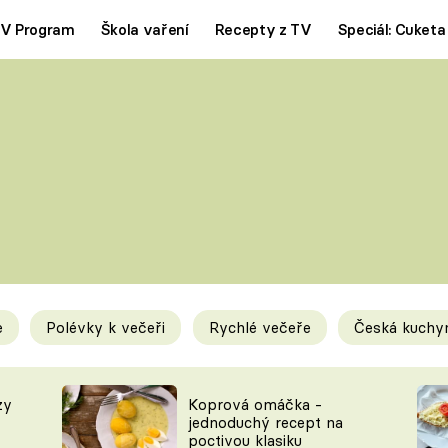
V Program
Škola vaření
Recepty z TV
Speciál: Cuketa
Polévky
Saláty
ČESKÁ KLASIKA
TĚSTOVIN
SILNÉ VÝVARY
SLADKÉ
KRÉMOVÉ
BEZMASÁ J
e
Polévky k večeři
Rychlé večeře
Česká kuchy
y
Tipy a triky
Novink
zy
Koprová omáčka -
jednoduchý recept na
poctivou klasiku
KAM ZA JÍDLEM
BLOG