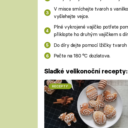
V misce smíchejte tvaroh s vanil
vyšlehejte vejce.
Plné vykrojené vajíčko potřete p
přiklopte ho druhým vajíčkem s dír
Do díry dejte pomocí lžičky tvaroh 
Pečte na 180 °C dozlatova.
Sladké velikonoční recepty:
RECEPTY