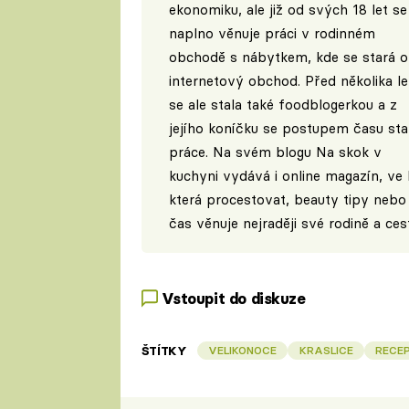
ekonomiku, ale již od svých 18 let se
naplno věnuje práci v rodinném
obchodě s nábytkem, kde se stará o
internetový obchod. Před několika le
se ale stala také foodblogerkou a z
jejího koníčku se postupem času stal
práce. Na svém blogu
Na skok v
kuchyni
vydává i online magazín, ve k
která procestovat, beauty tipy neb
čas věnuje nejraději své rodině a ces
Vstoupit do diskuze
ŠTÍTKY
VELIKONOCE
KRASLICE
RECE