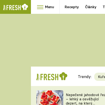
Menu
Recepty
Články
T
Oblíbené
Přílohy
recepty
HRANOLKY
HOUBY
KNEDLÍKY
DÝNĚ
KAŠE
RYCHLOVKY
Trendy:
Kuř
Populární
Videorecept
Nepečené jahodové ře
– lehký a osvěžující
kuchaři
dezert, na který
TEĎ VAŘÍ ŠÉF!