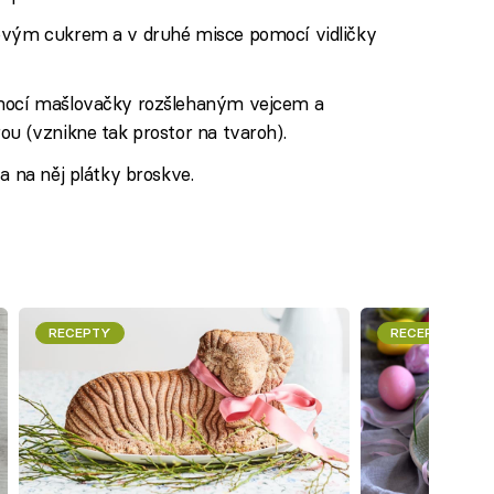
kovým cukrem a v druhé misce pomocí vidličky
omocí mašlovačky rozšlehaným vejcem a
ou (vznikne tak prostor na tvaroh).
a na něj plátky broskve.
RECEPTY
RECEPTY