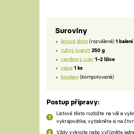
Suroviny
listové těsto
(rozválené)
1 balení
tučný tvaroh
250 g
vanilkový cukr
1–2 lžíce
vejce
1 ks
broskev
(kompotovaná)
Postup přípravy:
Listové těsto rozložte na vál a vyk
vykrajovátka, vytiskněte si na čtvrt
Vždy vykrojte nebo vyřízněte jedno