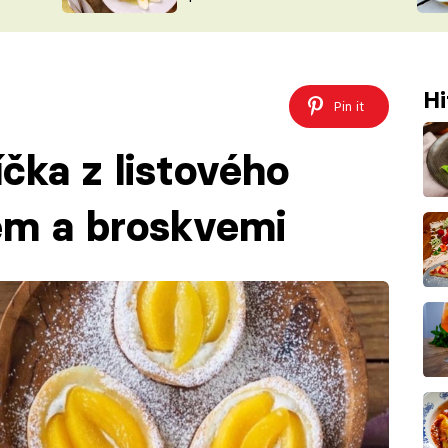
ŠÉFREDAK
VYCHYTÁVKY
SOUTĚŽ FR
NA NÁKUPECH
ČASOPIS
Hi
Pin it
íčka z listového
em a broskvemi