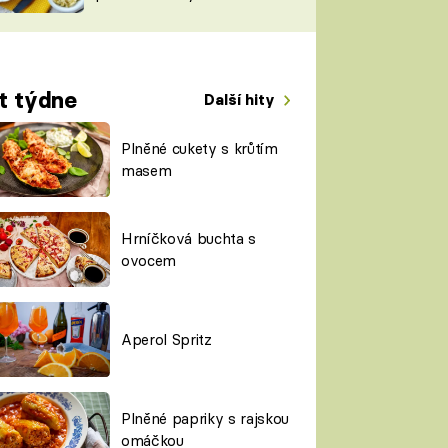
TORKY
ESH
t týdne
Další hity
Plněné cukety s krůtím
masem
Hrníčková buchta s
ovocem
Aperol Spritz
Plněné papriky s rajskou
omáčkou