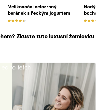
Velikonoční celozrnný
Nadýchaný 
beránek s řeckým jogurtem
bochánek s
rohem? Zkuste tuto luxusní žemlovku
iled to fetch