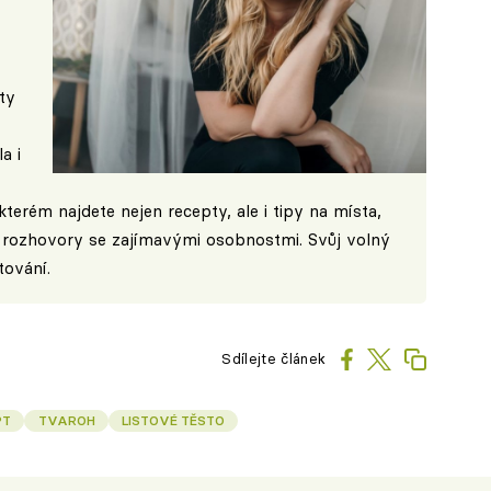
ty
a i
terém najdete nejen recepty, ale i tipy na místa,
o rozhovory se zajímavými osobnostmi. Svůj volný
tování.
Sdílejte článek
PT
TVAROH
LISTOVÉ TĚSTO