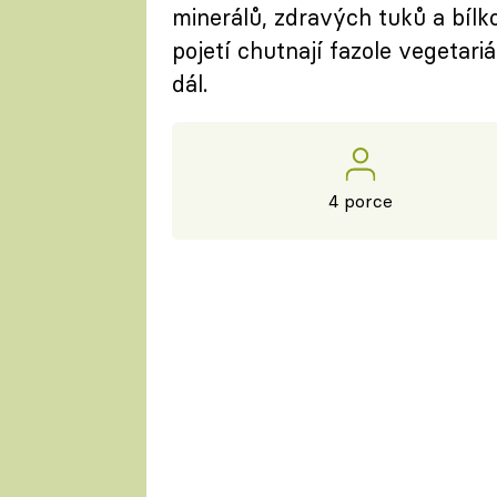
minerálů, zdravých tuků a bíl
pojetí chutnají fazole vegetar
dál.
4 porce