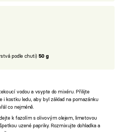
stvá podle chuti)
50 g
ekoucí vodou a vsypte do mixéru. Přilijte
e i kostku ledu, aby byl základ na pomazánku
řál co nejméně.
idejte k fazolím s olivovým olejem, limetovou
 špetkou uzené papriky. Rozmixujte dohladka a