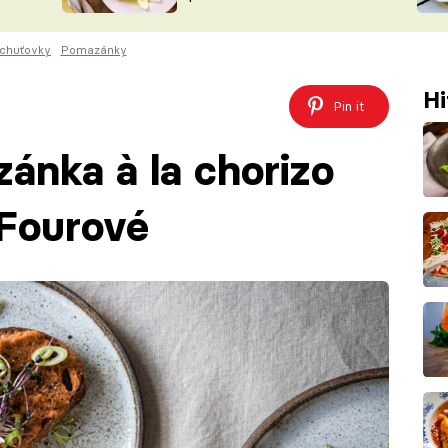
ŠÉFREDAK
VYCHYTÁVKY
 chuťovky
Pomazánky
SOUTĚŽ FR
NA NÁKUPECH
ČASOPIS
Hi
Pin it
ánka à la chorizo
 Fourové