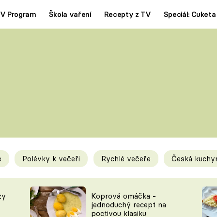
V Program
Škola vaření
Recepty z TV
Speciál: Cuketa
Polévky
Saláty
ČESKÁ KLASIKA
TĚSTOVIN
SILNÉ VÝVARY
SLADKÉ
KRÉMOVÉ
BEZMASÁ J
e
Polévky k večeři
Rychlé večeře
Česká kuchy
y
Tipy a triky
Novink
zy
Koprová omáčka -
jednoduchý recept na
poctivou klasiku
KAM ZA JÍDLEM
BLOG