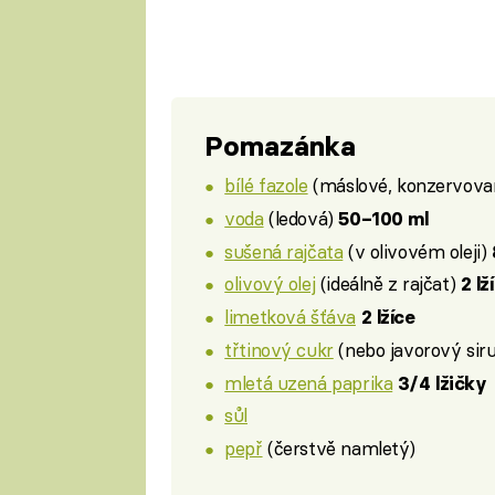
Pomazánka
bílé fazole
(máslové, konzervov
voda
(ledová)
50–100 ml
sušená rajčata
(v olivovém oleji)
olivový olej
(ideálně z rajčat)
2 lž
limetková šťáva
2 lžíce
třtinový cukr
(nebo javorový sir
mletá uzená paprika
3/4 lžičky
sůl
pepř
(čerstvě namletý)