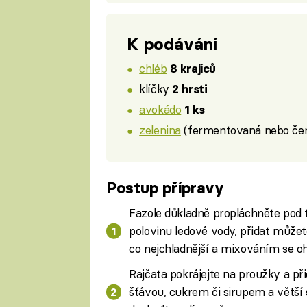
K podávání
chléb
8 krajíců
klíčky
2 hrsti
avokádo
1 ks
zelenina
(fermentovaná nebo čer
Postup přípravy
Fazole důkladně propláchněte pod t
polovinu ledové vody, přidat můžet
co nejchladnější a mixováním se oh
Rajčata pokrájejte na proužky a př
šťávou, cukrem či sirupem a větší