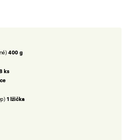
ané)
400 g
8 ks
íce
up)
1 lžička