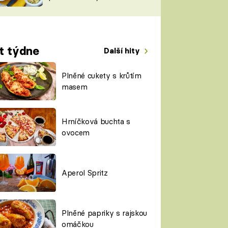
TORKY
ESH
t týdne
Další hity
Plněné cukety s krůtím
masem
Hrníčková buchta s
ovocem
Aperol Spritz
Plněné papriky s rajskou
omáčkou