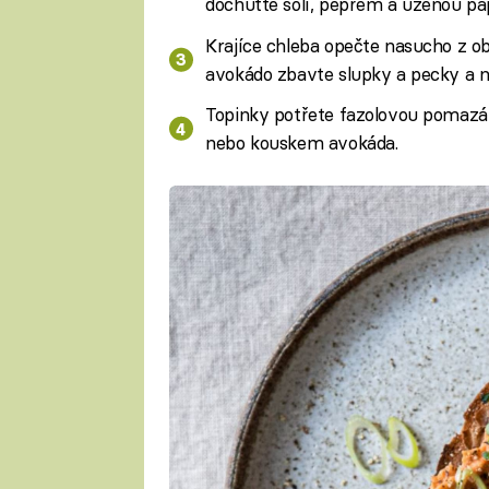
dochuťte solí, pepřem a uzenou pa
Krajíce chleba opečte nasucho z ob
avokádo zbavte slupky a pecky a na
Topinky potřete fazolovou pomazánk
nebo kouskem avokáda.