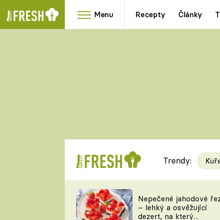
Menu
Recepty
Články
T
Oblíbené
Přílohy
recepty
HRANOLKY
HOUBY
KNEDLÍKY
DÝNĚ
KAŠE
RYCHLOVKY
Trendy:
Kuř
Populární
Videorecept
Nepečené jahodové ře
– lehký a osvěžující
kuchaři
dezert, na který
TEĎ VAŘÍ ŠÉF!