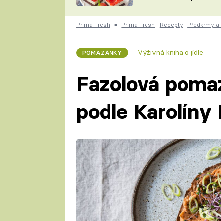
nepotřebujete troubu
ZDENĚK
ČESKO NA TALÍŘI
POHLREICH
Prima Fresh
■
Prima Fresh
Recepty
Předkrmy a
KAROLÍNA,
JAROSLAV SAPÍK
DOMÁCÍ
Výživná kniha o jídle
POMAZÁNKY
KUCHAŘKA
KAROLÍNA
KAMBERSKÁ
Fazolová pomaz
podle Karolíny