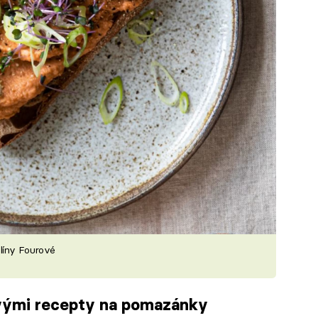
líny Fourové
ovými recepty na pomazánky