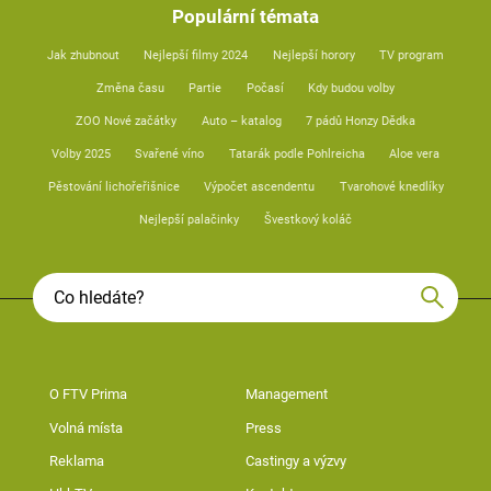
Populární témata
Jak zhubnout
Nejlepší filmy 2024
Nejlepší horory
TV program
Změna času
Partie
Počasí
Kdy budou volby
ZOO Nové začátky
Auto – katalog
7 pádů Honzy Dědka
Volby 2025
Svařené víno
Tatarák podle Pohlreicha
Aloe vera
Pěstování lichořeřišnice
Výpočet ascendentu
Tvarohové knedlíky
Nejlepší palačinky
Švestkový koláč
O FTV Prima
Management
Volná místa
Press
Reklama
Castingy a výzvy