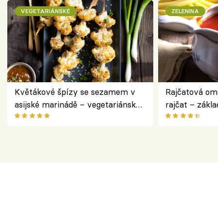
VEGETARIÁNSKÉ
ZELENINA
Květákové špízy se sezamem v
Rajčatová om
asijské marinádě – vegetariánská
rajčat – zákla
chuťovka z grilu