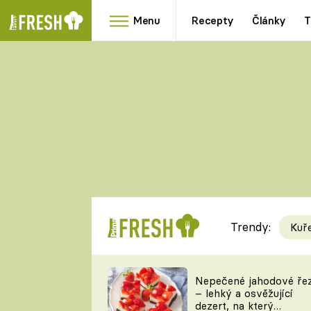
Menu
Recepty
Články
T
Oblíbené
Přílohy
recepty
HRANOLKY
HOUBY
KNEDLÍKY
DÝNĚ
KAŠE
RYCHLOVKY
Trendy:
Kuř
Populární
Videorecept
Nepečené jahodové ře
– lehký a osvěžující
kuchaři
dezert, na který
TEĎ VAŘÍ ŠÉF!