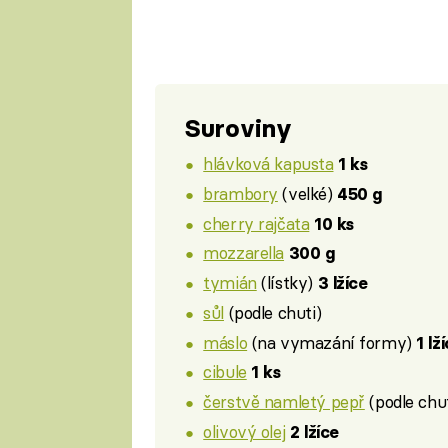
Suroviny
hlávková kapusta
1 ks
brambory
(velké)
450 g
cherry rajčata
10 ks
mozzarella
300 g
tymián
(lístky)
3 lžíce
sůl
(podle chuti)
máslo
(na vymazání formy)
1 lž
cibule
1 ks
čerstvě namletý pepř
(podle chut
olivový olej
2 lžíce