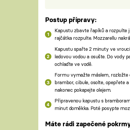
Postup přípravy:
Kapustu zbavte řapíků a rozpulte j
rajčátka rozpulte. Mozzarellu nakrá
Kapustu spařte 2 minuty ve vroucí
ledovou vodou a osušte. Do vody p
ochlaďte ve vodě.
Formu vymažte máslem, rozložte do
brambor, cibule, osolte, opepřete a
nakonec pokapejte olejem.
Připravenou kapustu s bramborami 
minut doměkka. Poté posypte mozzar
Máte rádi zapečené pokrmy