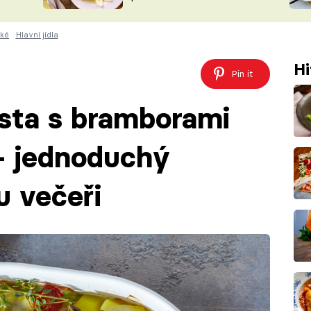
ŠÉFREDAK
VYCHYTÁVKY
ské
Hlavní jídla
SOUTĚŽ FR
NA NÁKUPECH
ČASOPIS
Hi
Pin it
sta s bramborami
– jednoduchý
u večeři