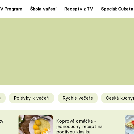
V Program
Škola vaření
Recepty z TV
Speciál: Cuketa
Polévky
Saláty
ČESKÁ KLASIKA
TĚSTOVIN
SILNÉ VÝVARY
SLADKÉ
KRÉMOVÉ
BEZMASÁ J
e
Polévky k večeři
Rychlé večeře
Česká kuchy
y
Tipy a triky
Novink
zy
Koprová omáčka -
jednoduchý recept na
poctivou klasiku
KAM ZA JÍDLEM
BLOG