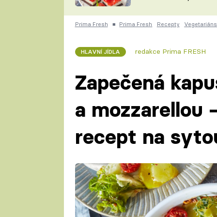
nepotřebujete troubu
ZDENĚK
ČESKO NA TALÍŘI
POHLREICH
Prima Fresh
■
Prima Fresh
Recepty
Vegetarián
KAROLÍNA,
JAROSLAV SAPÍK
DOMÁCÍ
redakce Prima FRESH
HLAVNÍ JÍDLA
KUCHAŘKA
KAROLÍNA
KAMBERSKÁ
Zapečená kapu
a mozzarellou 
recept na syto