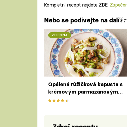
Kompletní recept najdete ZDE:
Zapečen
Nebo se podívejte na další 
Fa
ZELENINA
Opálená růžičková kapusta s
krémovým parmazánovým
dresinkem a krutony podle
Jamieho Olivera
Zdroj receptu