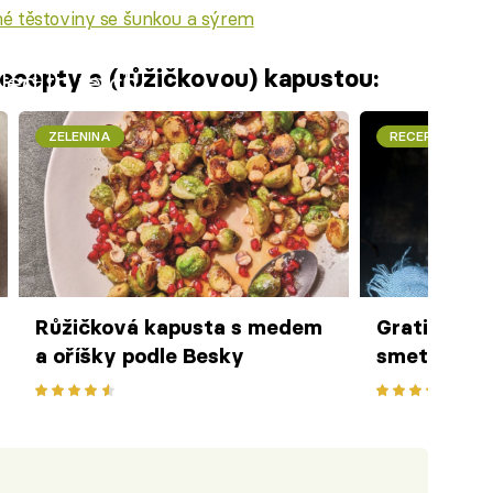
é těstoviny se šunkou a sýrem
recepty s (růžičkovou) kapustou:
iled to fetch
ZELENINA
RECEPTY
Růžičková kapusta s medem
Gratinovan
a oříšky podle Besky
smetanou a