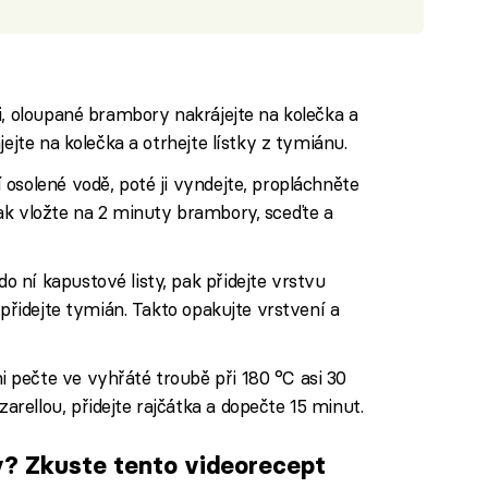
i, oloupané brambory nakrájejte na kolečka a
jejte na kolečka a otrhejte lístky z tymiánu.
 osolené vodě, poté ji vyndejte, propláchněte
ak vložte na 2 minuty brambory, sceďte a
 ní kapustové listy, pak přidejte vrstvu
 přidejte tymián. Takto opakujte vrstvení a
pečte ve vyhřáté troubě při 180 °C asi 30
ellou, přidejte rajčátka a dopečte 15 minut.
? Zkuste tento videorecept