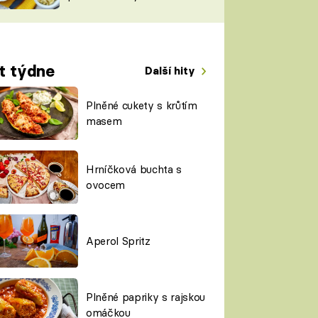
TORKY
ESH
t týdne
Další hity
Plněné cukety s krůtím
masem
Hrníčková buchta s
ovocem
Aperol Spritz
Plněné papriky s rajskou
omáčkou