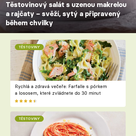
Těstovinový salát s uzenou makrelou
a rajčaty – svěží, sytý a připravený
během chvilky
TĚSTOVINY
Rychlá a zdravá večeře: Farfalle s pórkem
a lososem, které zvládnete do 30 minut
TĚSTOVINY