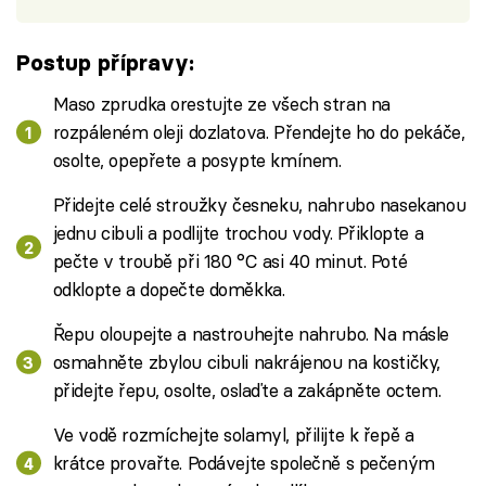
Postup přípravy:
Maso zprudka orestujte ze všech stran na
rozpáleném oleji dozlatova. Přendejte ho do pekáče,
osolte, opepřete a posypte kmínem.
Přidejte celé stroužky česneku, nahrubo nasekanou
jednu cibuli a podlijte trochou vody. Přiklopte a
pečte v troubě při 180 °C asi 40 minut. Poté
odklopte a dopečte doměkka.
Řepu oloupejte a nastrouhejte nahrubo. Na másle
osmahněte zbylou cibuli nakrájenou na kostičky,
přidejte řepu, osolte, oslaďte a zakápněte octem.
Ve vodě rozmíchejte solamyl, přilijte k řepě a
krátce provařte. Podávejte společně s pečeným