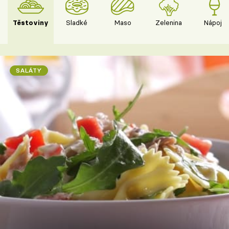
Těstoviny
Sladké
Maso
Zelenina
Nápoje
SALÁTY