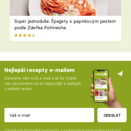
Super jednoduše: Špagety s paprikovým pestem
podle Zdeňka Pohlreicha
Nejlepší recepty e-mailem
Zanechte nám svůj e-mail a až 5x týdně
vás upozorníme na to nejnovější a nejlepší
z našeho webu.
ODESLAT
Odesláním formuláře souhlasíte s
podmínkami zpracování osobních