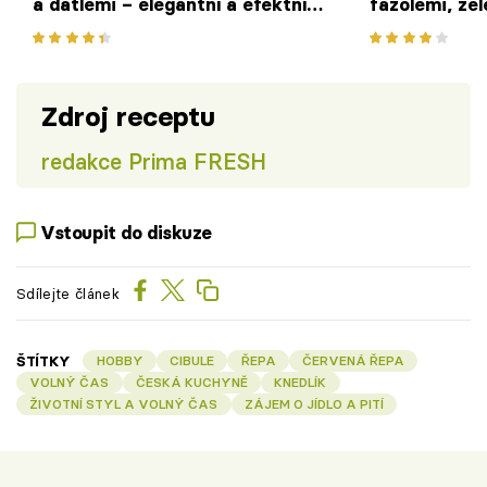
a datlemi – elegantní a efektní
fazolemi, ze
předkrm jako z restaurace
koprem
Zdroj receptu
redakce Prima FRESH
Vstoupit do diskuze
Sdílejte článek
ŠTÍTKY
HOBBY
CIBULE
ŘEPA
ČERVENÁ ŘEPA
VOLNÝ ČAS
ČESKÁ KUCHYNĚ
KNEDLÍK
ŽIVOTNÍ STYL A VOLNÝ ČAS
ZÁJEM O JÍDLO A PITÍ