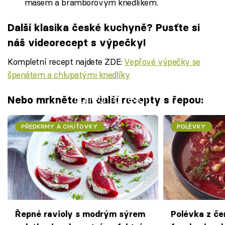
masem a bramborovým knedlíkem.
Další klasika české kuchyně? Pusťte si
náš videorecept s výpečky!
Kompletní recept najdete ZDE:
Vepřové výpečky se
špenátem a chlupatými knedlíky
Failed to fetch
Nebo mrkněte na další recepty s řepou:
PŘEDKRMY A CHUŤOVKY
POLÉVKY
Řepné ravioly s modrým sýrem
Polévka z če