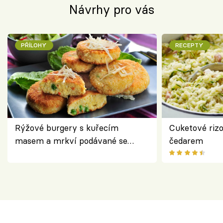
Návrhy pro vás
PŘÍLOHY
RECEPTY
Rýžové burgery s kuřecím
Cuketové rizo
masem a mrkví podávané se
čedarem
salátem – lehká a chutná večeře