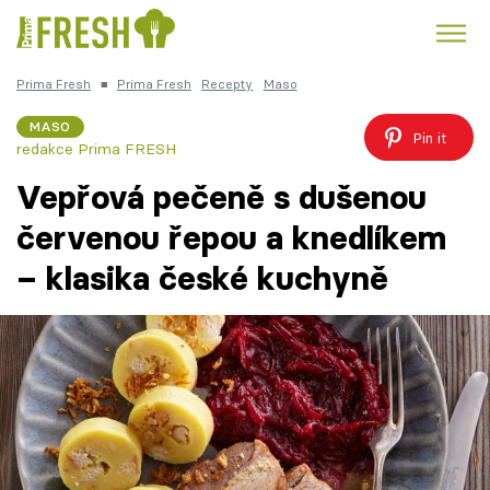
Prima Fresh
■
Prima Fresh
Recepty
Maso
Kuře
Polévky k večeři
Rychlé večeře
Trendy:
MASO
Pin it
redakce Prima FRESH
Česká kuchyně
Čokoláda
Vepřová pečeně s dušenou
červenou řepou a knedlíkem
– klasika české kuchyně
Témata
Recepty
Články
TV Program