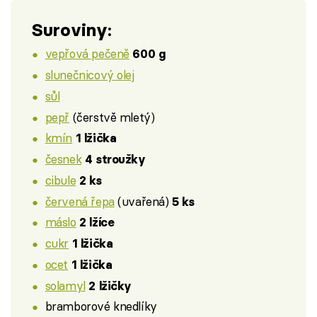
Suroviny:
vepřová pečeně
600 g
slunečnicový olej
sůl
pepř
(čerstvě mletý)
kmín
1 lžička
česnek
4 stroužky
cibule
2 ks
červená řepa
(uvařená)
5 ks
máslo
2 lžíce
cukr
1 lžička
ocet
1 lžička
solamyl
2 lžičky
bramborové knedlíky