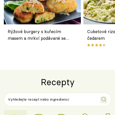
Rýžové burgery s kuřecím
Cuketové rizo
masem a mrkví podávané se
čedarem
salátem – lehká a chutná večeře
Recepty