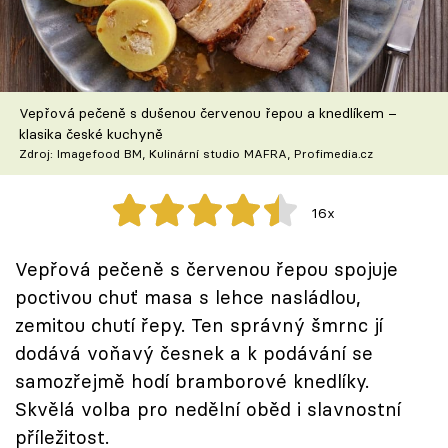
Škola vaření
Recepty z TV
Vepřová pečeně s dušenou červenou řepou a knedlíkem –
Speciál: Cuketa
klasika české kuchyně
Zdroj: Imagefood BM, Kulinární studio MAFRA, Profimedia.cz
Těhotnej kuchař
16x
Sledujte prima+
Vepřová pečeně s červenou řepou spojuje
Přihlášení
poctivou chuť masa s lehce nasládlou,
zemitou chutí řepy. Ten správný šmrnc jí
dodává voňavý česnek a k podávání se
Sledujte nás
samozřejmě hodí bramborové knedlíky.
Skvělá volba pro nedělní oběd i slavnostní
příležitost.