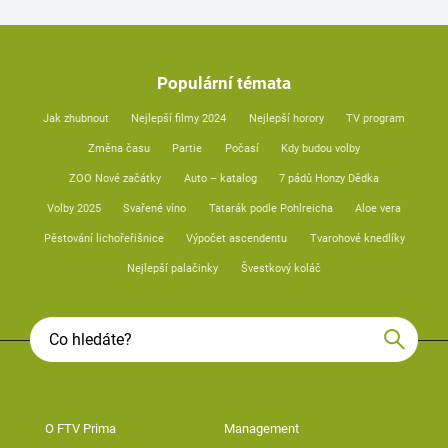
Populární témata
Jak zhubnout
Nejlepší filmy 2024
Nejlepší horory
TV program
Změna času
Partie
Počasí
Kdy budou volby
ZOO Nové začátky
Auto – katalog
7 pádů Honzy Dědka
Volby 2025
Svařené víno
Tatarák podle Pohlreicha
Aloe vera
Pěstování lichořeřišnice
Výpočet ascendentu
Tvarohové knedlíky
Nejlepší palačinky
Švestkový koláč
O FTV Prima
Management