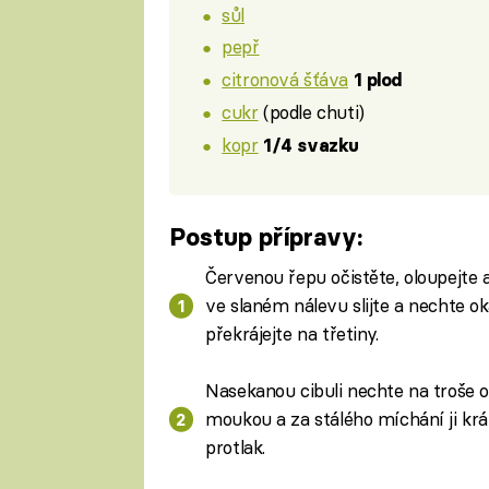
sůl
pepř
citronová šťáva
1 plod
cukr
(podle chuti)
kopr
1/4 svazku
Postup přípravy:
Červenou řepu očistěte, oloupejte a
ve slaném nálevu slijte a nechte ok
překrájejte na třetiny.
Nasekanou cibuli nechte na troše ol
moukou a za stálého míchání ji krá
protlak.