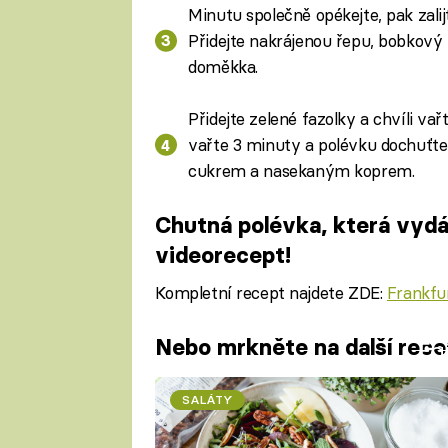
Minutu společně opékejte, pak zali
Přidejte nakrájenou řepu, bobkový l
doměkka.
Přidejte zelené fazolky a chvíli va
vařte 3 minuty a polévku dochuťte 
cukrem a nasekaným koprem.
Chutná polévka, která vydá
videorecept!
Kompletní recept najdete ZDE:
Frankfu
Nebo mrkněte na další rece
Fa
SALÁTY