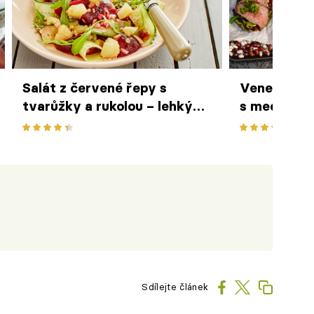
Salát z červené řepy s
Venezuelsk
tvarůžky a rukolou – lehký
s medvědí
oběd plný nevšedních chutí
jehněčím h
receptu ze 
Sdílejte článek