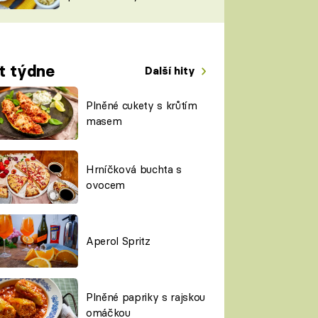
TORKY
ESH
t týdne
Další hity
Plněné cukety s krůtím
masem
Hrníčková buchta s
ovocem
Aperol Spritz
Plněné papriky s rajskou
omáčkou