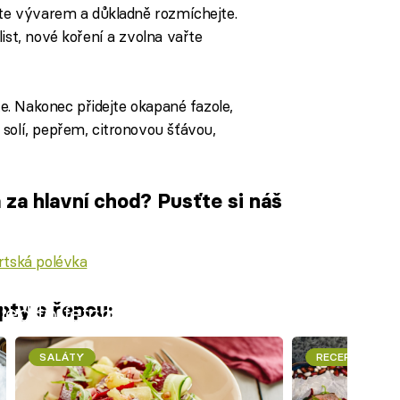
jte vývarem a důkladně rozmíchejte.
ist, nové koření a zvolna vařte
řte. Nakonec přidejte okapané fazole,
solí, pepřem, citronovou šťávou,
 za hlavní chod? Pusťte si náš
rtská polévka
pty s řepou:
iled to fetch
SALÁTY
RECEPTY