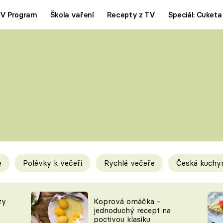
V Program
Škola vaření
Recepty z TV
Speciál: Cuketa
Polévky
Saláty
ČESKÁ KLASIKA
TĚSTOVIN
SILNÉ VÝVARY
SLADKÉ
KRÉMOVÉ
BEZMASÁ J
e
Polévky k večeři
Rychlé večeře
Česká kuchy
y
Tipy a triky
Novink
zy
Koprová omáčka -
jednoduchý recept na
poctivou klasiku
KAM ZA JÍDLEM
BLOG