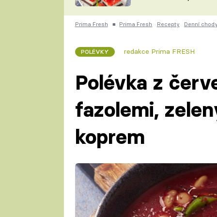
nepotřebujete troubu
ZDENĚK
ČESKO NA TALÍŘI
POHLREICH
Prima Fresh
■
Prima Fresh
Recepty
Denní chod
KAROLÍNA,
JAROSLAV SAPÍK
DOMÁCÍ
redakce Prima FRESH
POLÉVKY
KUCHAŘKA
KAROLÍNA
KAMBERSKÁ
Polévka z červ
fazolemi, zele
koprem