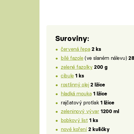
Suroviny:
červená řepa
2 ks
bílé fazole
(ve slaném nálevu)
28
zelené fazolky
200 g
cibule
1 ks
rostlinný olej
2 lžíce
hladká mouka
1 lžíce
rajčatový protlak
1 lžíce
zeleninový vývar
1200 ml
bobkový list
1 ks
nové koření
2 kuličky