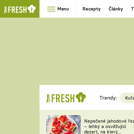
Menu
Recepty
Články
T
Oblíbené
Přílohy
recepty
HRANOLKY
HOUBY
KNEDLÍKY
DÝNĚ
KAŠE
RYCHLOVKY
Trendy:
Kuř
Populární
Videorecept
Nepečené jahodové ře
– lehký a osvěžující
kuchaři
dezert, na který
TEĎ VAŘÍ ŠÉF!