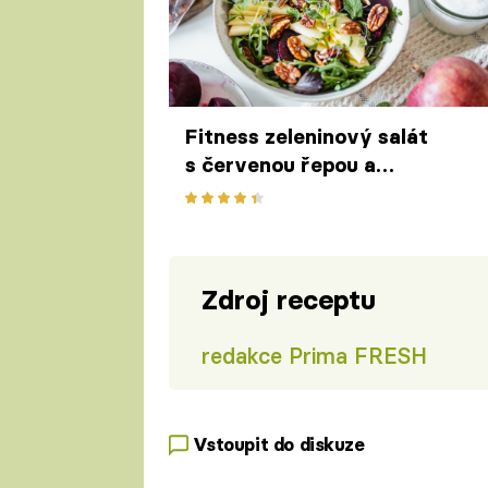
Fitness zeleninový salát
s červenou řepou a
pekanovými ořechy – rychlý
oběd do práce
Zdroj receptu
redakce Prima FRESH
Vstoupit do diskuze