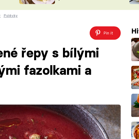
ŠÉFREDAK
VYCHYTÁVKY
y
Polévky
SOUTĚŽ FR
NA NÁKUPECH
ČASOPIS
Hi
Pin it
ené řepy s bílými
nými fazolkami a