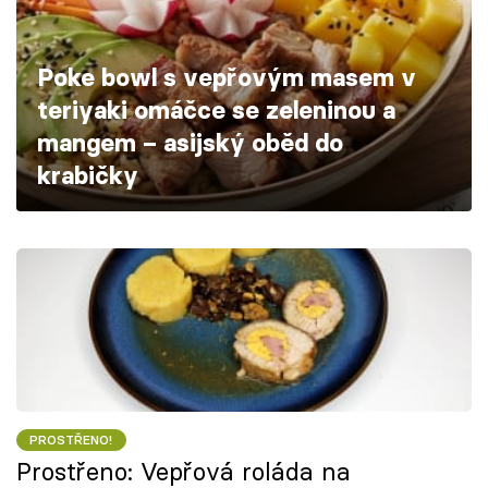
Škola vaření
Poke bowl s vepřovým masem v
Recepty z TV
teriyaki omáčce se zeleninou a
Speciál: Cuketa
mangem – asijský oběd do
krabičky
Těhotnej kuchař
Sledujte prima+
Přihlášení
Sledujte nás
PROSTŘENO!
Prostřeno: Vepřová roláda na