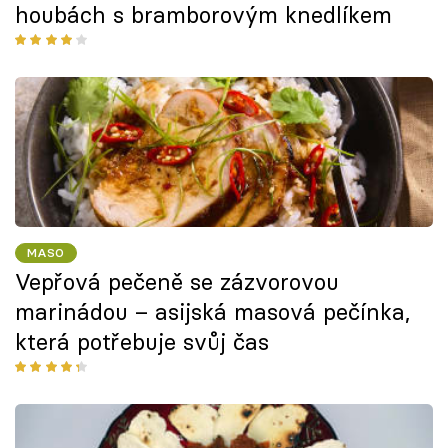
houbách s bramborovým knedlíkem
MASO
Vepřová pečeně se zázvorovou
marinádou – asijská masová pečínka,
která potřebuje svůj čas