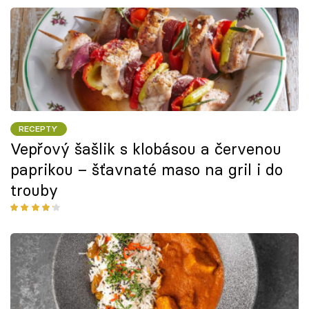
RECEPTY
Vepřový šašlik s klobásou a červenou
paprikou – šťavnaté maso na gril i do
trouby