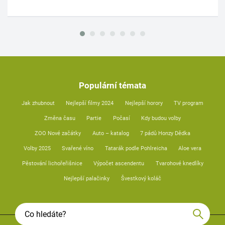
Populární témata
Jak zhubnout
Nejlepší filmy 2024
Nejlepší horory
TV program
Změna času
Partie
Počasí
Kdy budou volby
ZOO Nové začátky
Auto – katalog
7 pádů Honzy Dědka
Volby 2025
Svařené víno
Tatarák podle Pohlreicha
Aloe vera
Pěstování lichořeřišnice
Výpočet ascendentu
Tvarohové knedlíky
Nejlepší palačinky
Švestkový koláč