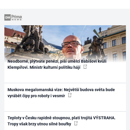
Neodborné, plýtváte penězi, píší umělci Babišovi kvůli
Klempířovi. Ministr kulturní politiku hájí
Muskova megalomanská vize: Největší budova světa bude
vyrábět čipy pro roboty i vesmír
Teploty v Česku rapidně stoupnou, platí trojitá VÝSTRAHA.
Tropy však brzy utnou silné bouřky