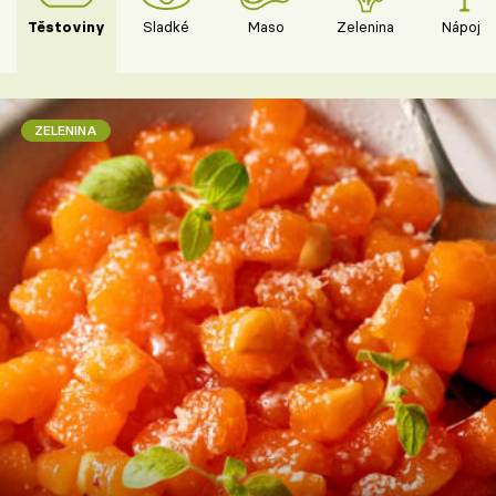
Těstoviny
Sladké
Maso
Zelenina
Nápoje
ZELENINA