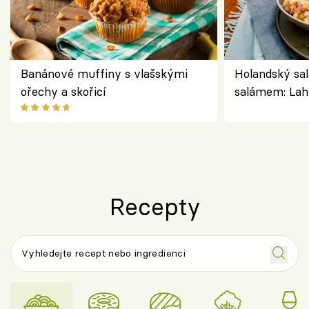
Banánové muffiny s vlašskými
Holandský sal
ořechy a skořicí
salámem: Lah
klasika, která
jako dřív
Recepty