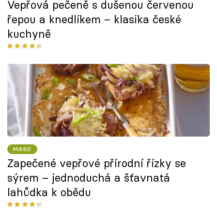
Vepřová pečeně s dušenou červenou
řepou a knedlíkem – klasika české
kuchyně
MASO
Zapečené vepřové přírodní řízky se
sýrem – jednoduchá a šťavnatá
lahůdka k obědu