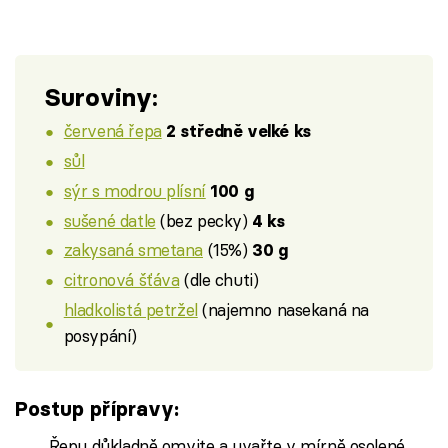
Suroviny:
červená řepa
2 středně velké ks
sůl
sýr s modrou plísní
100 g
sušené datle
(bez pecky)
4 ks
zakysaná smetana
(15%)
30 g
citronová šťáva
(dle chuti)
hladkolistá petržel
(najemno nasekaná na
posypání)
Postup přípravy:
Řepu důkladně omyjte a uvařte v mírně osolené