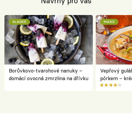
Návrhy pro vás
SLADKÉ
MASO
Borůvkovo-tvarohové nanuky –
Vepřový gulá
domácí ovocná zmrzlina na dřívku
pórkem – kr
pokrm z jedn