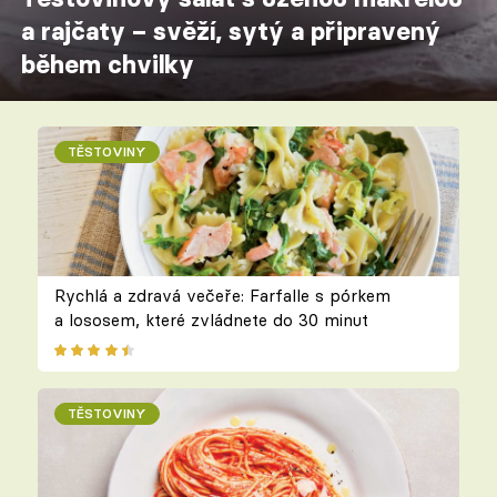
a rajčaty – svěží, sytý a připravený
během chvilky
TĚSTOVINY
Rychlá a zdravá večeře: Farfalle s pórkem
a lososem, které zvládnete do 30 minut
TĚSTOVINY