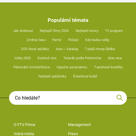
Populární témata
Jak zhubnout
Nejlepší filmy 2024
Nejlepší horory
TV program
Změna času
Partie
Počasí
Kdy budou volby
ZOO Nové začátky
Auto – katalog
7 pádů Honzy Dědka
Volby 2025
Svařené víno
Tatarák podle Pohlreicha
Aloe vera
Pěstování lichořeřišnice
Výpočet ascendentu
Tvarohové knedlíky
Nejlepší palačinky
Švestkový koláč
O FTV Prima
Management
Volná místa
Press