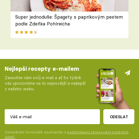
Super jednoduše: Špagety s paprikovým pestem
podle Zdeňka Pohlreicha
Nejlepší recepty e-mailem
Zanechte nám svůj e-mail a až 5x týdně
vás upozorníme na to nejnovější a nejlepší
z našeho webu.
ODESLAT
Odesláním formuláře souhlasíte s
podmínkami zpracování osobních
údajů