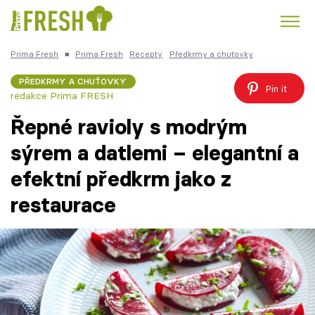
Prima Fresh
■
Prima Fresh
Recepty
Předkrmy a chuťovky
Kuře
Polévky k večeři
Rychlé večeře
Trendy:
PŘEDKRMY A CHUŤOVKY
Pin it
redakce Prima FRESH
Česká kuchyně
Čokoláda
Řepné ravioly s modrým
sýrem a datlemi – elegantní a
efektní předkrm jako z
Témata
restaurace
Recepty
Články
TV Program