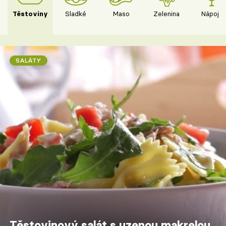
Těstoviny
Sladké
Maso
Zelenina
Nápoje
SALÁTY
Těstovinový salát s uzenou makrelou