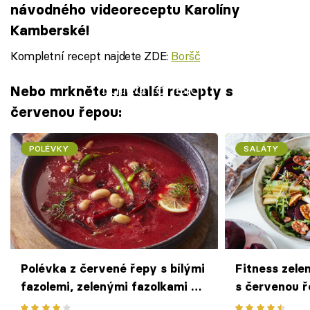
návodného videoreceptu Karolíny
Kamberské!
Kompletní recept najdete ZDE:
Boršč
Failed to fetch
Nebo mrkněte na další recepty s
červenou řepou:
POLÉVKY
SALÁTY
Polévka z červené řepy s bílými
Fitness zele
fazolemi, zelenými fazolkami a
s červenou 
koprem
ořechy – ryc