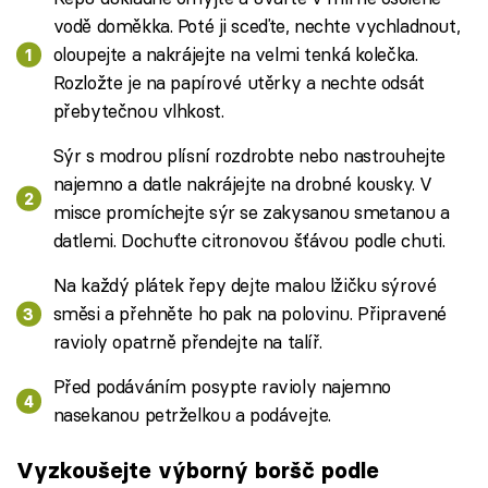
vodě doměkka. Poté ji sceďte, nechte vychladnout,
oloupejte a nakrájejte na velmi tenká kolečka.
Rozložte je na papírové utěrky a nechte odsát
přebytečnou vlhkost.
Sýr s modrou plísní rozdrobte nebo nastrouhejte
najemno a datle nakrájejte na drobné kousky. V
misce promíchejte sýr se zakysanou smetanou a
datlemi. Dochuťte citronovou šťávou podle chuti.
Na každý plátek řepy dejte malou lžičku sýrové
směsi a přehněte ho pak na polovinu. Připravené
ravioly opatrně přendejte na talíř.
Před podáváním posypte ravioly najemno
nasekanou petrželkou a podávejte.
Vyzkoušejte výborný boršč podle