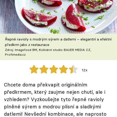
Škola vaření
Recepty z TV
Speciál: Cuketa
Řepné ravioly s modrým sýrem a datlemi – elegantní a efektní
Těhotnej kuchař
předkrm jako z restaurace
Zdroj: Imagefood BM, Kulinární studio BAUER MEDIA CZ,
Profimedia.cz
Sledujte prima+
12x
Přihlášení
Chcete doma překvapit originálním
předkrmem, který zaujme nejen chutí, ale i
Sledujte nás
vzhledem? Vyzkoušejte tyto řepné ravioly
plněné sýrem s modrou plísní a sladkými
datlemi! Nevšední kombinace, ale naprosto