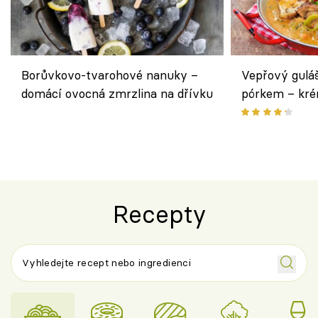
Borůvkovo-tvarohové nanuky –
Vepřový gulá
domácí ovocná zmrzlina na dřívku
pórkem – kr
pokrm z jedn
Recepty