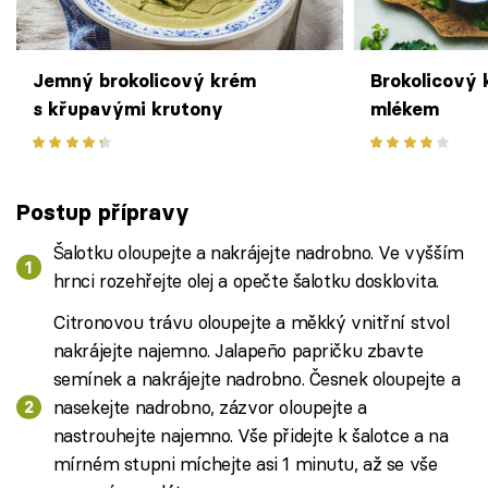
Jemný brokolicový krém
Brokolicový
s křupavými krutony
mlékem
Postup přípravy
Šalotku oloupejte a nakrájejte nadrobno. Ve vyšším
hrnci rozehřejte olej a opečte šalotku dosklovita.
Citronovou trávu oloupejte a měkký vnitřní stvol
nakrájejte najemno. Jalapeño papričku zbavte
semínek a nakrájejte nadrobno. Česnek oloupejte a
nasekejte nadrobno, zázvor oloupejte a
nastrouhejte najemno. Vše přidejte k šalotce a na
mírném stupni míchejte asi 1 minutu, až se vše