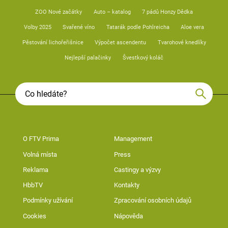
ZOO Nové začátky
Auto – katalog
7 pádů Honzy Dědka
Volby 2025
Svařené víno
Tatarák podle Pohlreicha
Aloe vera
Pěstování lichořeřišnice
Výpočet ascendentu
Tvarohové knedlíky
Nejlepší palačinky
Švestkový koláč
O FTV Prima
Management
Volná místa
Press
Reklama
Castingy a výzvy
HbbTV
Kontakty
Podmínky užívání
Zpracování osobních údajů
Cookies
Nápověda