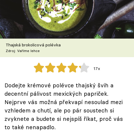
Škola vaření
Recepty z TV
Speciál: Cuketa
Thajská brokolicová polévka
Těhotnej kuchař
Zdroj: Vaříme lehce
Sledujte prima+
17x
Přihlášení
Dodejte krémové polévce thajský švih a
decentní pálivost mexických papriček.
Nejprve vás možná překvapí nesoulad mezi
Sledujte nás
vzhledem a chutí, ale po pár soustech si
zvyknete a budete si nejspíš říkat, proč vás
to také nenapadlo.