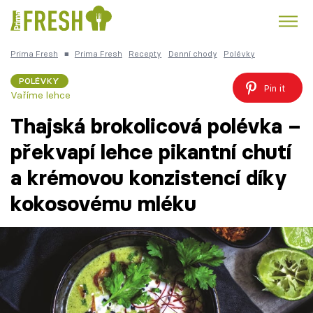
Prima Fresh
■
Prima Fresh
Recepty
Denní chody
Polévky
Kuře
Polévky k večeři
Rychlé večeře
Trendy:
POLÉVKY
Pin it
Vaříme lehce
Česká kuchyně
Čokoláda
Thajská brokolicová polévka –
překvapí lehce pikantní chutí
a krémovou konzistencí díky
Témata
kokosovému mléku
Recepty
Články
TV Program