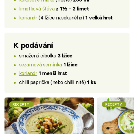
limetková šťáva
z 1½ – 2 limet
koriandr
(4 lžíce nasekaného)
1 velká hrst
K podávání
smažená cibulka
3 lžíce
sezamová semínka
1 lžíce
koriandr
1 menší hrst
chilli paprička (nebo chilli nitě)
1 ks
RECEPTY
RECEPTY