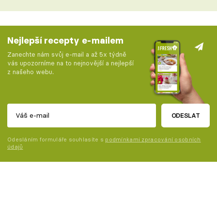
Nejlepší recepty e-mailem
Zanechte nám svůj e-mail a až 5x týdně
vás upozorníme na to nejnovější a nejlepší
z našeho webu.
ODESLAT
Odesláním formuláře souhlasíte s
podmínkami zpracování osobních
údajů