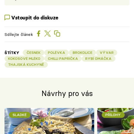
Vstoupit do diskuze
Sdílejte článek
ŠTÍTKY
ČESNEK
POLÉVKA
BROKOLICE
VÝVAR
KOKOSOVÉ MLÉKO
CHILLI PAPRIČKA
RYBÍ OMÁČKA
THAJSKÁ KUCHYNĚ
Návrhy pro vás
SLADKÉ
PŘÍLOHY