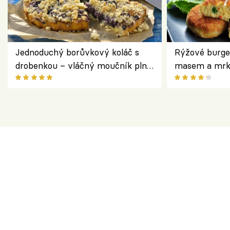
Jednoduchý borůvkový koláč s
Rýžové burge
drobenkou – vláčný moučník plný
masem a mrk
ovoce
salátem – leh