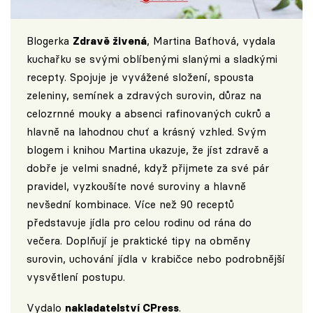
Blogerka
Zdravě živená
, Martina Baťhová, vydala
kuchařku se svými oblíbenými slanými a sladkými
recepty. Spojuje je vyvážené složení, spousta
zeleniny, semínek a zdravých surovin, důraz na
celozrnné mouky a absenci rafinovaných cukrů a
hlavně na lahodnou chuť a krásný vzhled. Svým
blogem i knihou Martina ukazuje, že jíst zdravě a
dobře je velmi snadné, když přijmete za své pár
pravidel, vyzkoušíte nové suroviny a hlavně
nevšední kombinace. Více než 90 receptů
představuje jídla pro celou rodinu od rána do
večera. Doplňují je praktické tipy na obměny
surovin, uchování jídla v krabičce nebo podrobnější
vysvětlení postupu.
Vydalo
nakladatelství CPress
.