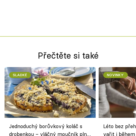
Přečtěte si také
SLADKÉ
NOVINKY
Jednoduchý borůvkový koláč s
Léto bez přeh
drobenkou – vláčný moučník plný
vařit i během