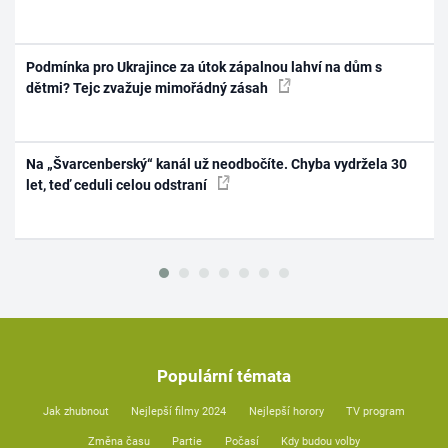
Podmínka pro Ukrajince za útok zápalnou lahví na dům s
dětmi? Tejc zvažuje mimořádný zásah
Na „Švarcenberský“ kanál už neodbočíte. Chyba vydržela 30
let, teď ceduli celou odstraní
Populární témata
Jak zhubnout
Nejlepší filmy 2024
Nejlepší horory
TV program
Změna času
Partie
Počasí
Kdy budou volby