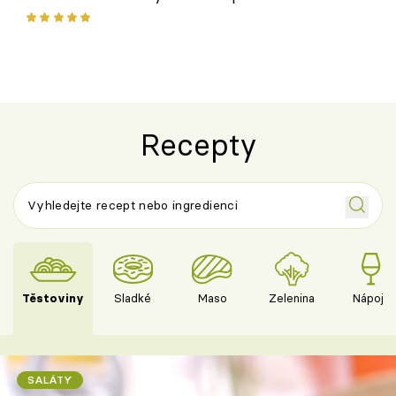
ovoce
Recepty
Těstoviny
Sladké
Maso
Zelenina
Nápoje
SALÁTY