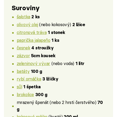
Suroviny
šalotka
2 ks
olivový olej
(nebo kokosový)
2 lžíce
citronová tráva
1 stonek
paprička jalapeňo
1 ks
česnek
4 stroužky
zázvor
5cm kousek
zeleninový vývar
(nebo voda)
1 litr
batáty
100 g
rybí omáčka
3 lžičky
sůl
1 špetka
brokolice
300 g
mrazený špenát (nebo 2 hrsti čerstvého)
70
g
kokosové mléko
(husté)
200 ml