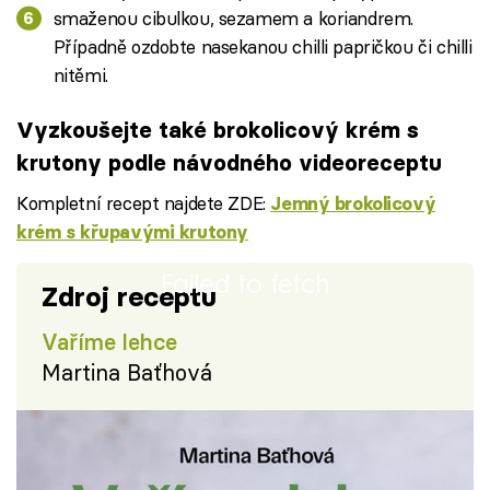
smaženou cibulkou, sezamem a koriandrem.
Případně ozdobte nasekanou chilli papričkou či chilli
nitěmi.
Vyzkoušejte také brokolicový krém s
krutony podle návodného videoreceptu
Kompletní recept najdete ZDE:
Jemný brokolicový
krém s křupavými krutony
Failed to fetch
Zdroj receptu
Vaříme lehce
Martina Baťhová