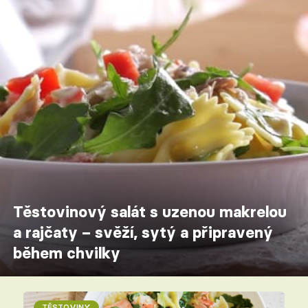
Těstovinový salát s uzenou makrelou
a rajčaty – svěží, sytý a připravený
během chvilky
TĚSTOVINY