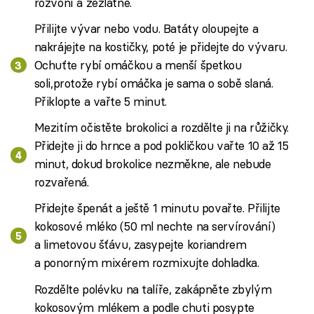
rozvoní a zezlátne.
Přilijte vývar nebo vodu. Batáty oloupejte a
nakrájejte na kostičky, poté je přidejte do vývaru.
Ochuťte rybí omáčkou a menší špetkou
soli,protože rybí omáčka je sama o sobě slaná.
Přiklopte a vařte 5 minut.
Mezitím očistěte brokolici a rozdělte ji na růžičky.
Přidejte ji do hrnce a pod pokličkou vařte 10 až 15
minut, dokud brokolice nezměkne, ale nebude
rozvařená.
Přidejte špenát a ještě 1 minutu povařte. Přilijte
kokosové mléko (50 ml nechte na servírování)
a limetovou šťávu, zasypejte koriandrem
a ponorným mixérem rozmixujte dohladka.
Rozdělte polévku na talíře, zakápněte zbylým
kokosovým mlékem a podle chuti posypte