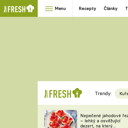
Menu
Recepty
Články
T
Oblíbené
Přílohy
recepty
HRANOLKY
HOUBY
KNEDLÍKY
DÝNĚ
KAŠE
RYCHLOVKY
Trendy:
Kuř
Populární
Videorecept
Nepečené jahodové ře
– lehký a osvěžující
kuchaři
dezert, na který
TEĎ VAŘÍ ŠÉF!