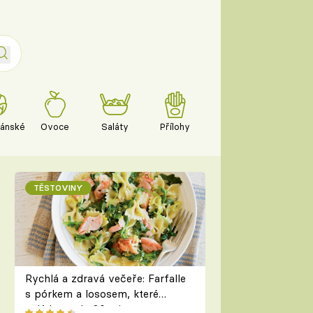
iánské
Ovoce
Saláty
Přílohy
TĚSTOVINY
Rychlá a zdravá večeře: Farfalle
s pórkem a lososem, které
zvládnete do 30 minut