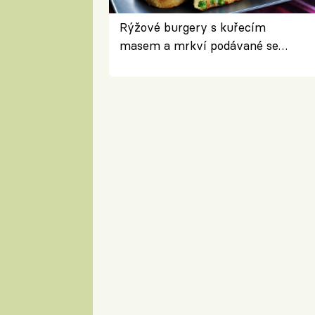
Rýžové burgery s kuřecím
masem a mrkví podávané se
salátem – lehká a chutná večeře