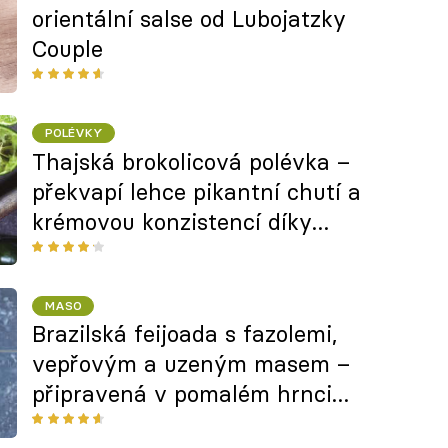
orientální salse od Lubojatzky
Couple
POLÉVKY
Thajská brokolicová polévka –
překvapí lehce pikantní chutí a
krémovou konzistencí díky
kokosovému mléku
MASO
Brazilská feijoada s fazolemi,
vepřovým a uzeným masem –
připravená v pomalém hrnci
nebo na sporáku