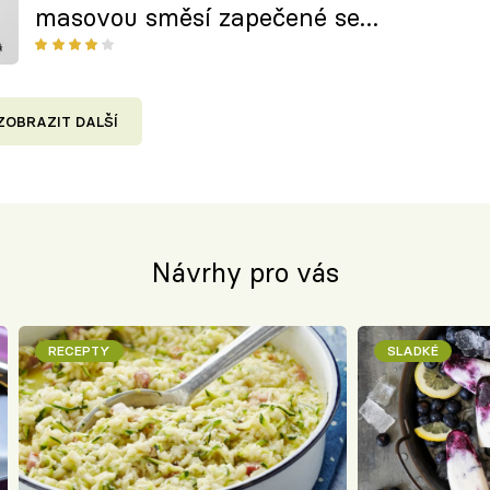
masovou směsí zapečené se
sýrem
ZOBRAZIT DALŠÍ
Návrhy pro vás
RECEPTY
SLADKÉ