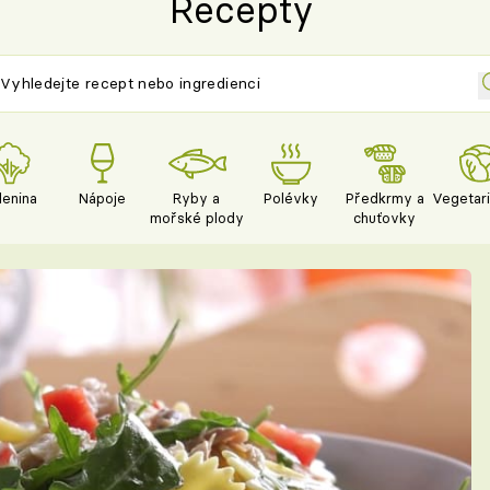
Recepty
lenina
Nápoje
Ryby a
Polévky
Předkrmy a
Vegetar
mořské plody
chuťovky