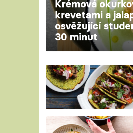
Krémová okurkov
krevetami a jala
osvěžující stude
30 minut