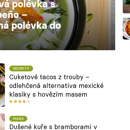
á polévka s
peño –
ná polévka do
RECEPTY
Cuketové tacos z trouby –
odlehčená alternativa mexické
klasiky s hovězím masem
MASO
Dušené kuře s bramborami v