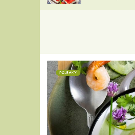
nepotřebujete troubu
ZDENĚK
ČESKO NA TALÍŘI
POHLREICH
KAROLÍNA,
JAROSLAV SAPÍK
DOMÁCÍ
KUCHAŘKA
KAROLÍNA
KAMBERSKÁ
POLÉVKY