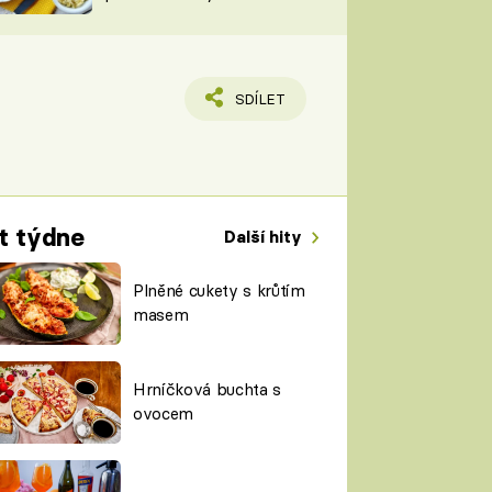
TORKY
ESH
SDÍLET
t týdne
Další hity
Plněné cukety s krůtím
masem
Hrníčková buchta s
ovocem