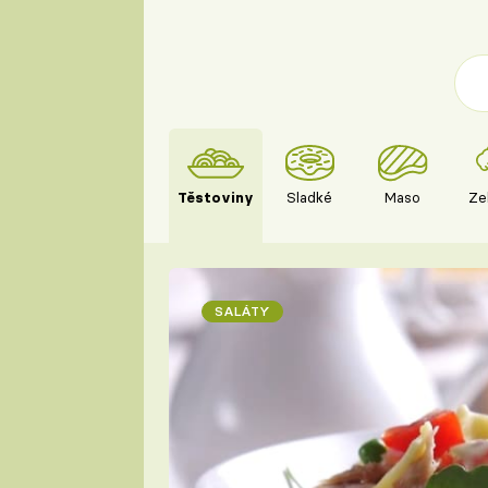
Těstoviny
Sladké
Maso
Ze
SALÁTY