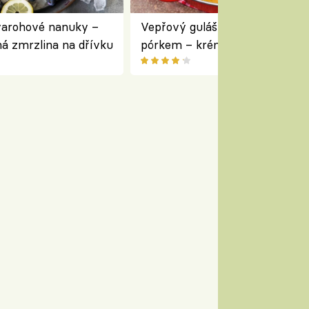
varohové nanuky –
Vepřový guláš s houbami a
á zmrzlina na dřívku
pórkem – krémový a voňavý
pokrm z jednoho hrnce