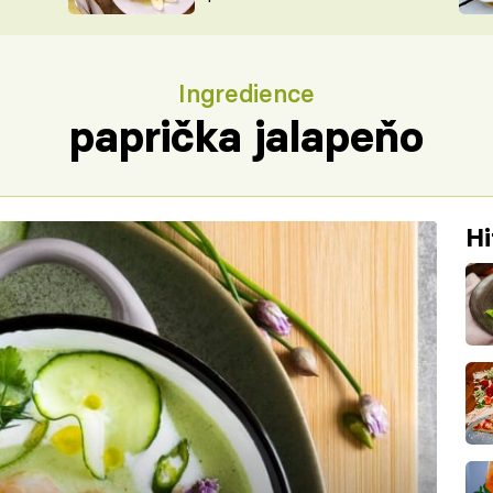
ŠÉFREDAK
VYCHYTÁVKY
SOUTĚŽ FR
NA NÁKUPECH
Ingredience
ČASOPIS
paprička jalapeňo
Hi