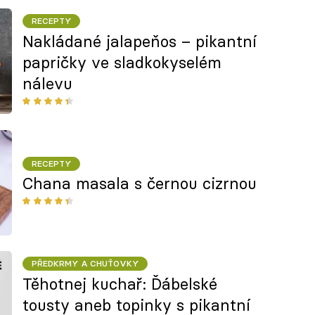
RECEPTY
Nakládané jalapeňos – pikantní
papričky ve sladkokyselém
nálevu
RECEPTY
Chana masala s černou cizrnou
PŘEDKRMY A CHUŤOVKY
Těhotnej kuchař: Ďábelské
tousty aneb topinky s pikantní