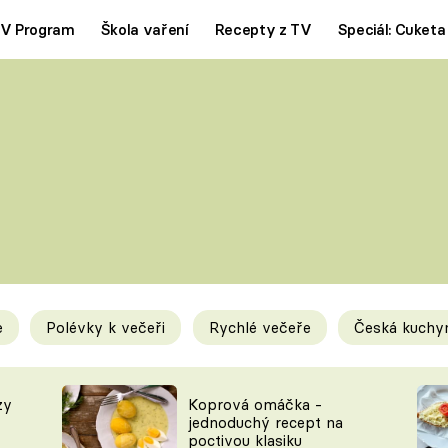
V Program
Škola vaření
Recepty z TV
Speciál: Cuketa
Polévky
Saláty
ČESKÁ KLASIKA
TĚSTOVIN
SILNÉ VÝVARY
SLADKÉ
KRÉMOVÉ
BEZMASÁ J
e
Polévky k večeři
Rychlé večeře
Česká kuchy
y
Tipy a triky
Novink
zy
Koprová omáčka -
jednoduchý recept na
poctivou klasiku
KAM ZA JÍDLEM
BLOG