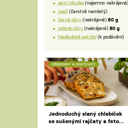
jarní cibulka
(najemno nakrájená
pepř
(čerstvě namletý)
černé olivy
(nakrájené)
80 g
zelené olivy
(nakrájené)
80 g
hladkolistá petržel
(k podávání)
PŘEDKRMY A CHUŤOVKY
Jednoduchý slaný chlebíček
se sušenými rajčaty a fetou