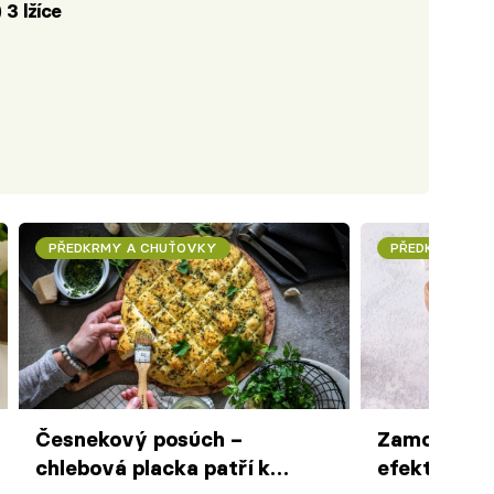
)
3 lžíce
PŘEDKRMY A CHUŤOVKY
PŘEDKRMY A 
Česnekový posúch –
Zamotaný č
chlebová placka patří k
efektní peč