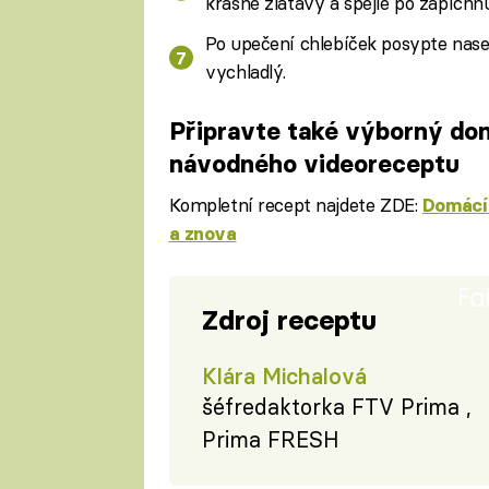
krásně zlatavý a špejle po zapíchnut
Po upečení chlebíček posypte nase
vychladlý.
Připravte také výborný dom
návodného videoreceptu
Kompletní recept najdete ZDE:
Domácí 
a znova
Fa
Zdroj receptu
Klára Michalová
šéfredaktorka FTV Prima ,
Prima FRESH