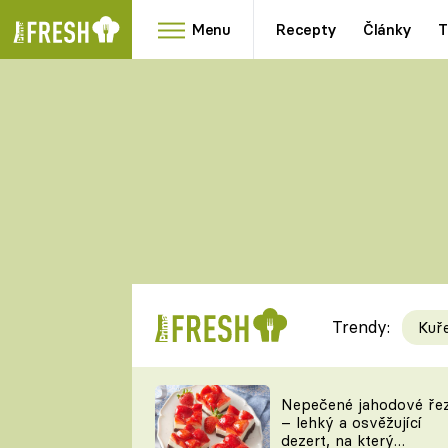
Menu
Recepty
Články
T
Oblíbené
Přílohy
recepty
HRANOLKY
HOUBY
KNEDLÍKY
DÝNĚ
KAŠE
RYCHLOVKY
Trendy:
Kuř
Populární
Videorecept
Nepečené jahodové ře
– lehký a osvěžující
kuchaři
dezert, na který
TEĎ VAŘÍ ŠÉF!