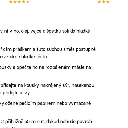
pokladům slovenské lidové
chutí ozdobí
kuchyně
ní víno, olej, vejce a špetku soli do hladké
přicím práškem a tuto suchou směs postupně
nevznikne hladké těsto.
ousky a opečte ho na rozpáleném másle na
přidejte na kousky nakrájený sýr, nasekanou
 přidejte olivy.
ek vyložené pečicím papírem nebo vymazané
°C přibližně 50 minut, dokud nebude povrch