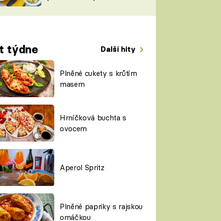
TORKY
ESH
t týdne
Další hity
Plněné cukety s krůtím
masem
Hrníčková buchta s
ovocem
Aperol Spritz
Plněné papriky s rajskou
omáčkou