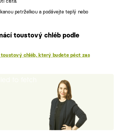
í čistá.
kanou petrželkou a podávejte teplý nebo
ácí toustový chléb podle
toustový chléb, který budete péct zas
iled to fetch