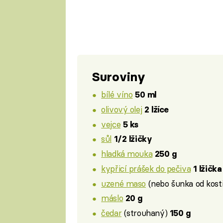
Suroviny
bílé víno
50 ml
olivový olej
2 lžíce
vejce
5 ks
sůl
1/2 lžičky
hladká mouka
250 g
kypřicí prášek do pečiva
1 lžička
uzené maso
(nebo šunka od kosti
máslo
20 g
čedar
(strouhaný)
150 g