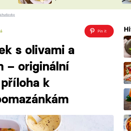
ŠÉFREDAK
VYCHYTÁVKY
 chuťovky
SOUTĚŽ FR
NA NÁKUPECH
ČASOPIS
Hi
vá
Pin it
ek s olivami a
– originální
příloha k
pomazánkám