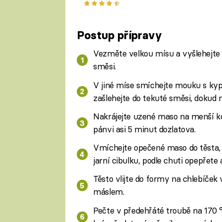
podle Buchty v troubě
Postup přípravy
Vezměte velkou mísu a vyšlehejte v 
směsi.
V jiné míse smíchejte mouku s ky
zašlehejte do tekuté směsi, dokud 
Nakrájejte uzené maso na menší k
pánvi asi 5 minut dozlatova.
Vmíchejte opečené maso do těsta, 
jarní cibulku, podle chuti opepřete a
Těsto vlijte do formy na chlebíč
máslem.
Pečte v předehřáté troubě na 170 