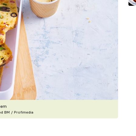
asem
ood BM / Profimedia