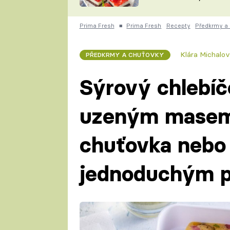
nepotřebujete troubu
ZDENĚK
ČESKO NA TALÍŘI
POHLREICH
Prima Fresh
■
Prima Fresh
Recepty
Předkrmy a
KAROLÍNA,
JAROSLAV SAPÍK
DOMÁCÍ
Klára Michalo
PŘEDKRMY A CHUŤOVKY
KUCHAŘKA
KAROLÍNA
KAMBERSKÁ
Sýrový chlebíč
uzeným masem 
chuťovka nebo 
jednoduchým 