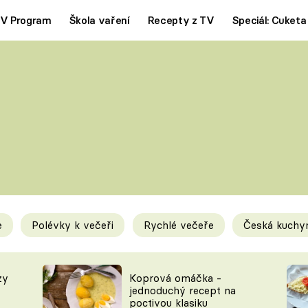
V Program
Škola vaření
Recepty z TV
Speciál: Cuketa
Polévky
Saláty
ČESKÁ KLASIKA
TĚSTOVIN
SILNÉ VÝVARY
SLADKÉ
KRÉMOVÉ
BEZMASÁ J
e
Polévky k večeři
Rychlé večeře
Česká kuchy
y
Tipy a triky
Novink
zy
Koprová omáčka -
jednoduchý recept na
poctivou klasiku
KAM ZA JÍDLEM
BLOG