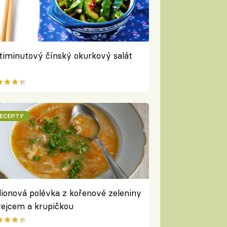
timinutový čínský okurkový salát
ECEPTY
lionová polévka z kořenové zeleniny
vejcem a krupičkou