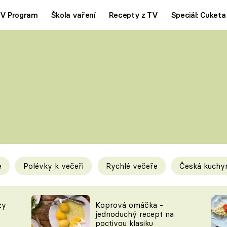
V Program
Škola vaření
Recepty z TV
Speciál: Cuketa
Polévky
Saláty
ČESKÁ KLASIKA
TĚSTOVIN
SILNÉ VÝVARY
SLADKÉ
KRÉMOVÉ
BEZMASÁ J
e
Polévky k večeři
Rychlé večeře
Česká kuchy
y
Tipy a triky
Novink
zy
Koprová omáčka -
jednoduchý recept na
poctivou klasiku
KAM ZA JÍDLEM
BLOG