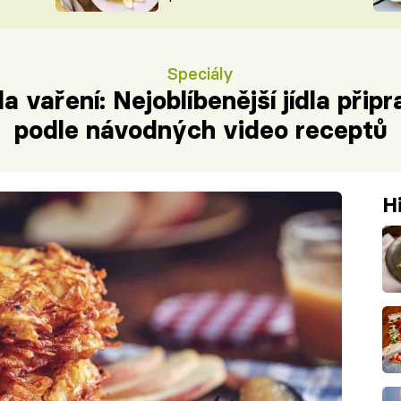
ŠÉFREDAK
VYCHYTÁVKY
SOUTĚŽ FR
NA NÁKUPECH
Speciály
ČASOPIS
a vaření: Nejoblíbenější jídla přip
podle návodných video receptů
H