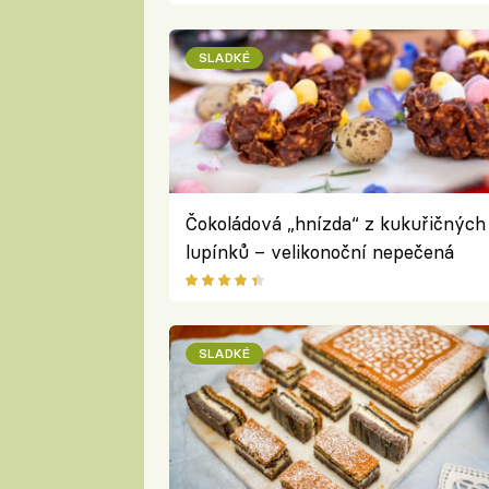
SLADKÉ
Čokoládová „hnízda“ z kukuřičných
lupínků – velikonoční nepečená
dobrota
SLADKÉ