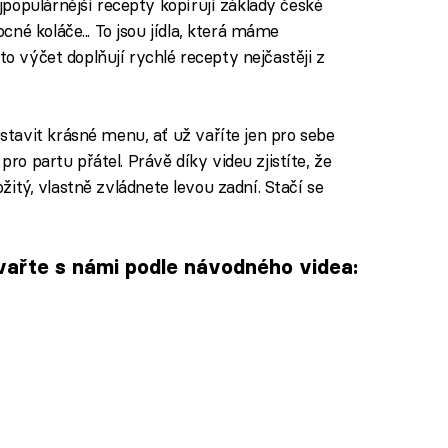
populárnější recepty kopírují základy české
né koláče... To jsou jídla, která máme
to výčet doplňují rychlé recepty nejčastěji z
tavit krásné menu, ať už vaříte jen pro sebe
pro partu přátel. Právě díky videu zjistíte, že
ložitý, vlastně zvládnete levou zadní. Stačí se
vařte s námi podle návodného videa: