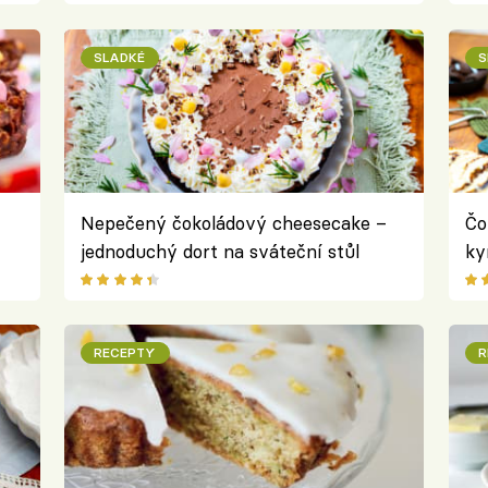
SLADKÉ
S
Nepečený čokoládový cheesecake –
Čo
jednoduchý dort na sváteční stůl
ky
RECEPTY
R