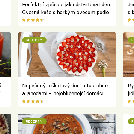
Perfektní způsob, jak odstartovat den:
Je
Ovesná kaše s horkým ovocem podle
s 
Karolíny Fourové
RECEPTY
R
á
Nepečený piškotový dort s tvarohem
Ryc
ť
a jahodami – nejoblíbenější domácí
jí
moučník
na
RECEPTY
R