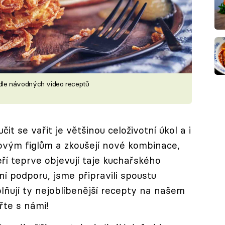
 podle návodných video receptů
t se vařit je většinou celoživotní úkol a i
ovým figlům a zkoušejí nové kombinace,
eří teprve objevují taje kuchařského
lní podporu, jsme připravili spoustu
lňují ty nejoblíbenější recepty na našem
řte s námi!