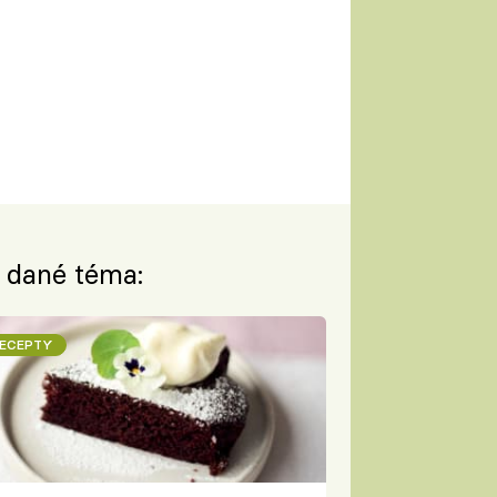
a dané téma:
ECEPTY