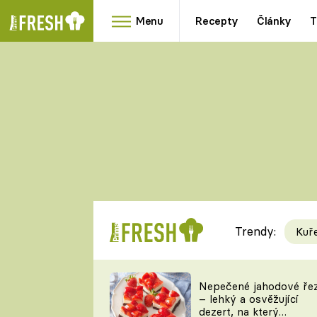
Menu
Recepty
Články
T
Oblíbené
Přílohy
recepty
HRANOLKY
HOUBY
KNEDLÍKY
DÝNĚ
KAŠE
RYCHLOVKY
Trendy:
Kuř
Populární
Videorecept
Nepečené jahodové ře
– lehký a osvěžující
kuchaři
dezert, na který
TEĎ VAŘÍ ŠÉF!