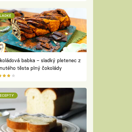
LADKÉ
koládová babka – sladký pletenec z
nutého těsta plný čokolády
ECEPTY