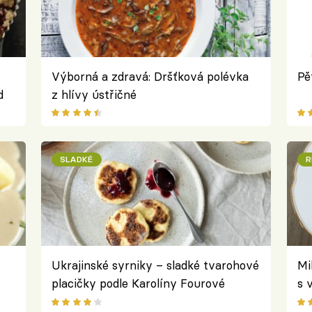
Výborná a zdravá: Dršťková polévka
Pě
d
z hlívy ústřičné
SLADKÉ
R
Ukrajinské syrniky – sladké tvarohové
Mi
placičky podle Karolíny Fourové
s 