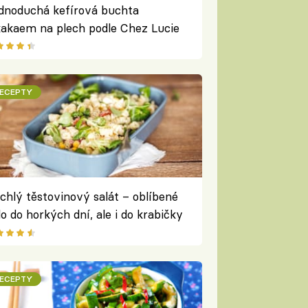
dnoduchá kefírová buchta
kakaem na plech podle Chez Lucie
ECEPTY
hlý těstovinový salát – oblíbené
dlo do horkých dní, ale i do krabičky
 výlet i do práce
ECEPTY