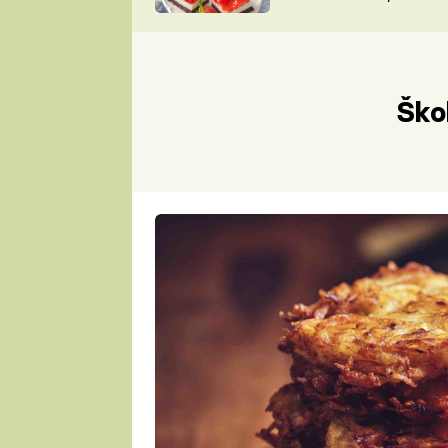
nepotřebujete troubu
ZDENĚK
ČESKO NA TALÍŘI
POHLREICH
KAROLÍNA,
JAROSLAV SAPÍK
DOMÁCÍ
Škol
KUCHAŘKA
KAROLÍNA
KAMBERSKÁ