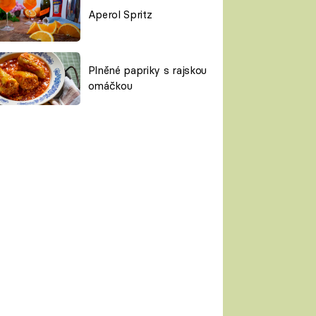
Aperol Spritz
Plněné papriky s rajskou
omáčkou