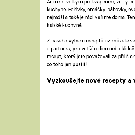
Asi není velkým překvapením, že ty nej
kuchyně. Polévky, omáčky, bábovky, ovoc
nejradši a také je rádi vaříme doma. Ten
italské kuchyně.
Z našeho výběru receptů už můžete ses
a partnera, pro větší rodinu nebo klidně 
recept, který jste považovali za příliš s
do toho jen pustit!
Vyzkoušejte nové recepty a 