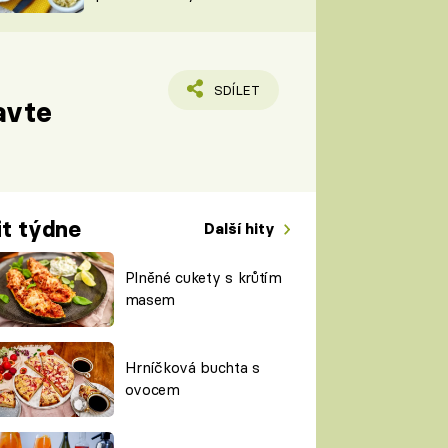
TORKY
ESH
SDÍLET
ravte
it týdne
Další hity
Plněné cukety s krůtím
masem
Hrníčková buchta s
ovocem