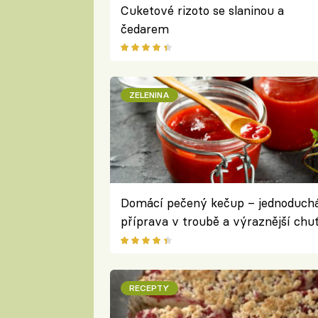
Cuketové rizoto se slaninou a
čedarem
ZELENINA
Domácí pečený kečup – jednoduch
příprava v troubě a výraznější chu
zralých rajčat
RECEPTY