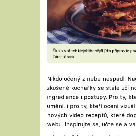
Škola vaření: Nejoblíbenější jídla připravte
Zdroj: iStock
Nikdo učený z nebe nespadl. Nauči
zkušené kuchařky se stále učí n
ingredience i postupy. Pro ty, kt
umění, i pro ty, kteří ocení vizuá
nových video receptů, které dop
webu. Inspirujte se, učte se a va