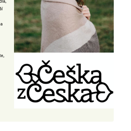
dla,
ší
ta
te,