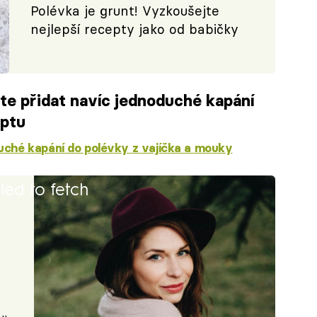
Polévka je grunt! Vyzkoušejte
nejlepší recepty jako od babičky
e přidat navíc jednoduché kapání
eptu
ché kapání do polévky z vajíčka a mouky
iled to fetch