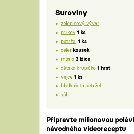
Suroviny
zeleninový vývar
mrkev
1 ks
petržel
1 ks
celer
kousek
máslo
3 lžíce
dětská krupička
1 hrst
vejce
1 ks
hladkolistá petržel
sůl
Připravte milionovou polév
návodného videoreceptu