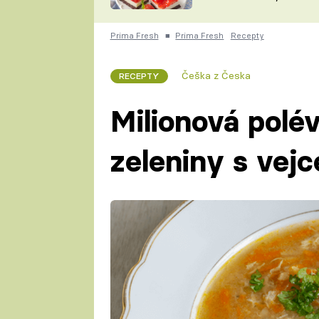
nepotřebujete troubu
ZDENĚK
ČESKO NA TALÍŘI
POHLREICH
Prima Fresh
■
Prima Fresh
Recepty
KAROLÍNA,
JAROSLAV SAPÍK
DOMÁCÍ
Češka z Česka
RECEPTY
KUCHAŘKA
KAROLÍNA
KAMBERSKÁ
Milionová polé
zeleniny s vej