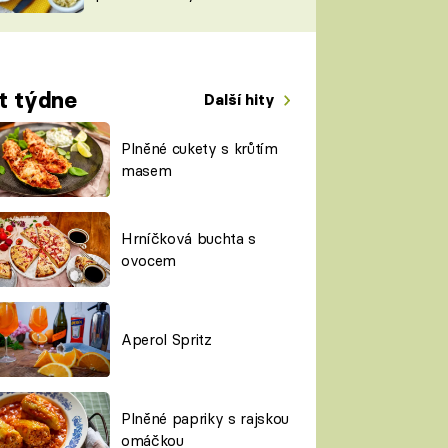
TORKY
ESH
t týdne
Další hity
Plněné cukety s krůtím
masem
Hrníčková buchta s
ovocem
Aperol Spritz
Plněné papriky s rajskou
omáčkou