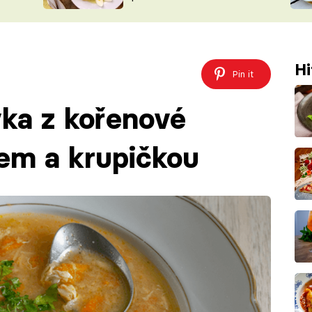
ŠÉFREDAK
VYCHYTÁVKY
SOUTĚŽ FR
NA NÁKUPECH
ČASOPIS
Hi
Pin it
vka z kořenové
cem a krupičkou