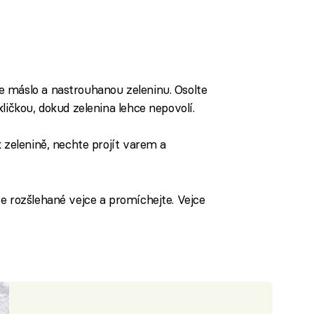
iled to fetch
 máslo a nastrouhanou zeleninu. Osolte
ličkou, dokud zelenina lehce nepovolí.
 zelenině, nechte projít varem a
e rozšlehané vejce a promíchejte. Vejce