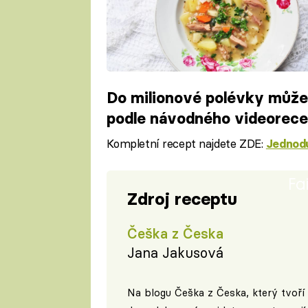
Do milionové polévky můžet
podle návodného videorec
Kompletní recept najdete ZDE:
Jednodu
Fa
Zdroj receptu
Češka z Česka
Jana Jakusová
Na blogu
Češka z Česka
, který tvoří