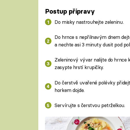
Fa
Postup přípravy
Do misky nastrouhejte zeleninu.
Do hrnce s nepřilnavým dnem dejte
a nechte asi 3 minuty dusit pod pok
Zeleninový vývar nalijte do hrnce k
zasypte hrstí krupičky.
Do čerstvě uvařené polévky přidejt
horkem dojde.
Servírujte s čerstvou petrželkou.