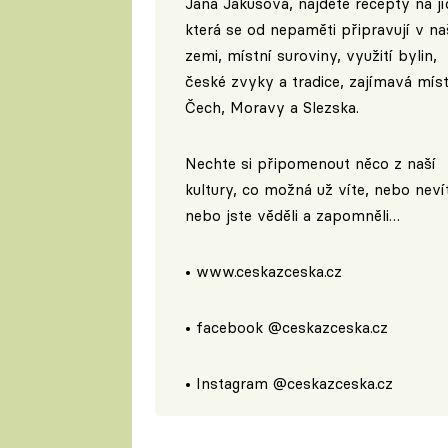
Jana Jakusová, najdete recepty na jí
která se od nepaměti připravují v na
zemi, místní suroviny, využití bylin,
české zvyky a tradice, zajímavá mís
Čech, Moravy a Slezska.
Nechte si připomenout něco z naší
kultury, co možná už víte, nebo neví
nebo jste věděli a zapomněli…
•
www.ceskazceska.cz
• facebook
@ceskazceska.cz
• Instagram
@ceskazceska.cz