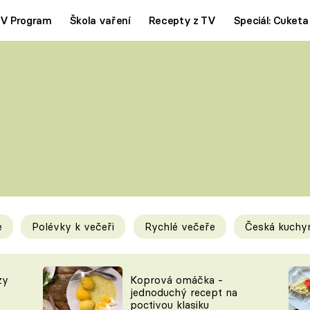
V Program
Škola vaření
Recepty z TV
Speciál: Cuketa
Polévky
Saláty
ČESKÁ KLASIKA
TĚSTOVIN
SILNÉ VÝVARY
SLADKÉ
KRÉMOVÉ
BEZMASÁ J
e
Polévky k večeři
Rychlé večeře
Česká kuchy
y
Tipy a triky
Novink
zy
Koprová omáčka -
jednoduchý recept na
poctivou klasiku
KAM ZA JÍDLEM
BLOG