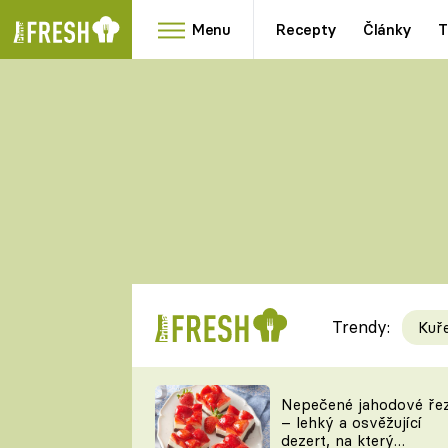
Menu
Recepty
Články
T
Oblíbené
Přílohy
recepty
HRANOLKY
HOUBY
KNEDLÍKY
DÝNĚ
KAŠE
RYCHLOVKY
Trendy:
Kuř
Populární
Videorecept
Nepečené jahodové ře
– lehký a osvěžující
kuchaři
dezert, na který
TEĎ VAŘÍ ŠÉF!