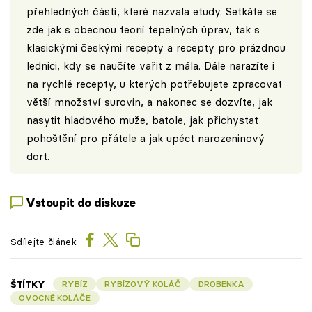
přehledných částí, které nazvala etudy. Setkáte se
zde jak s obecnou teorií tepelných úprav, tak s
klasickými českými recepty a recepty pro prázdnou
lednici, kdy se naučíte vařit z mála. Dále narazíte i
na rychlé recepty, u kterých potřebujete zpracovat
větší množství surovin, a nakonec se dozvíte, jak
nasytit hladového muže, batole, jak přichystat
pohoštění pro přátele a jak upéct narozeninový
dort.
Vstoupit do diskuze
Sdílejte článek
ŠTÍTKY
RYBÍZ
RYBÍZOVÝ KOLÁČ
DROBENKA
OVOCNÉ KOLÁČE