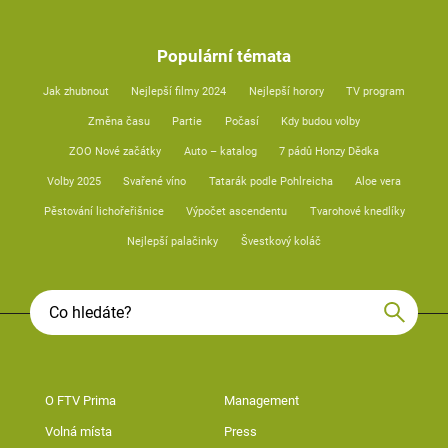
Populární témata
Jak zhubnout
Nejlepší filmy 2024
Nejlepší horory
TV program
Změna času
Partie
Počasí
Kdy budou volby
ZOO Nové začátky
Auto – katalog
7 pádů Honzy Dědka
Volby 2025
Svařené víno
Tatarák podle Pohlreicha
Aloe vera
Pěstování lichořeřišnice
Výpočet ascendentu
Tvarohové knedlíky
Nejlepší palačinky
Švestkový koláč
O FTV Prima
Management
Volná místa
Press