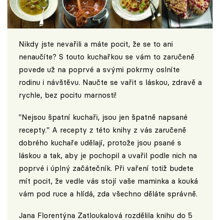
Nikdy jste nevařili a máte pocit, že se to ani
nenaučíte? S touto kuchařkou se vám to zaručeně
povede už na poprvé a svými pokrmy oslníte
rodinu i návštěvu. Naučte se vařit s láskou, zdravě a
rychle, bez pocitu marnosti!
"Nejsou špatní kuchaři, jsou jen špatně napsané
recepty." A recepty z této knihy z vás zaručeně
dobrého kuchaře udělají, protože jsou psané s
láskou a tak, aby je pochopil a uvařil podle nich na
poprvé i úplný začátečník. Při vaření totiž budete
mít pocit, že vedle vás stojí vaše maminka a kouká
vám pod ruce a hlídá, zda všechno děláte správně.
Jana Florentýna Zatloukalová rozdělila knihu do 5