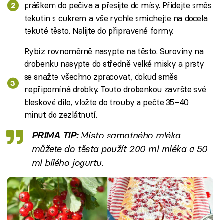
práškem do pečiva a přesijte do mísy. Přidejte směs
tekutin s cukrem a vše rychle smíchejte na docela
tekuté těsto. Nalijte do připravené formy.
Rybíz rovnoměrně nasypte na těsto. Suroviny na
drobenku nasypte do středně velké misky a prsty
se snažte všechno zpracovat, dokud směs
nepřipomíná drobky. Touto drobenkou završte své
bleskové dílo, vložte do trouby a pečte 35–40
minut do zezlátnutí.
PRIMA TIP:
Místo samotného mléka
můžete do těsta použít 200 ml mléka a 50
ml bílého jogurtu.