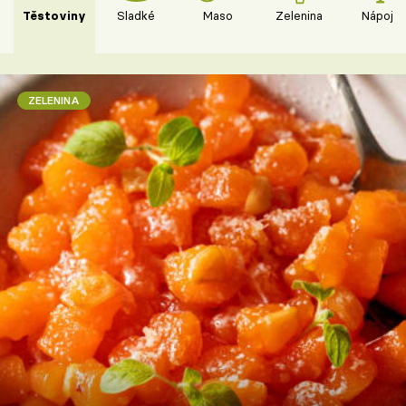
Těstoviny
Sladké
Maso
Zelenina
Nápoje
ZELENINA