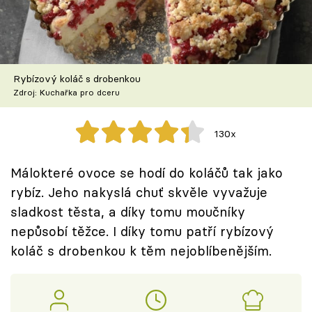
Škola vaření
Recepty z TV
Rybízový koláč s drobenkou
Speciál: Cuketa
Zdroj: Kuchařka pro dceru
Těhotnej kuchař
130x
Sledujte prima+
Málokteré ovoce se hodí do koláčů tak jako
rybíz. Jeho nakyslá chuť skvěle vyvažuje
Přihlášení
sladkost těsta, a díky tomu moučníky
nepůsobí těžce. I díky tomu patří rybízový
Sledujte nás
koláč s drobenkou k těm nejoblíbenějším.