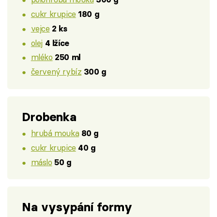
cukr krupice
180 g
vejce
2 ks
olej
4 lžíce
mléko
250 ml
červený rybíz
300 g
Drobenka
hrubá mouka
80 g
cukr krupice
40 g
máslo
50 g
Na vysypání formy