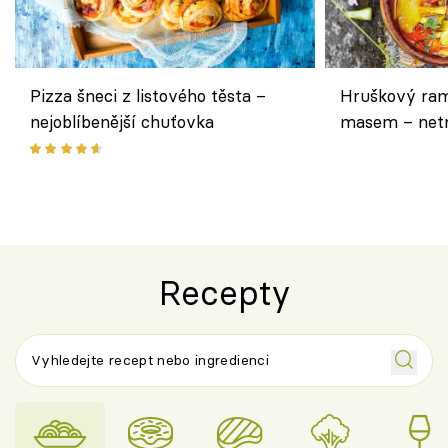
Pizza šneci z listového těsta –
Hruškový ram
nejoblíbenější chuťovka
masem – netr
asijském styl
Recepty