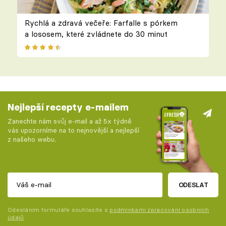
Rychlá a zdravá večeře: Farfalle s pórkem
a lososem, které zvládnete do 30 minut
Nejlepší recepty e-mailem
Zanechte nám svůj e-mail a až 5x týdně
vás upozorníme na to nejnovější a nejlepší
z našeho webu.
ODESLAT
Odesláním formuláře souhlasíte s
podmínkami zpracování osobních
údajů