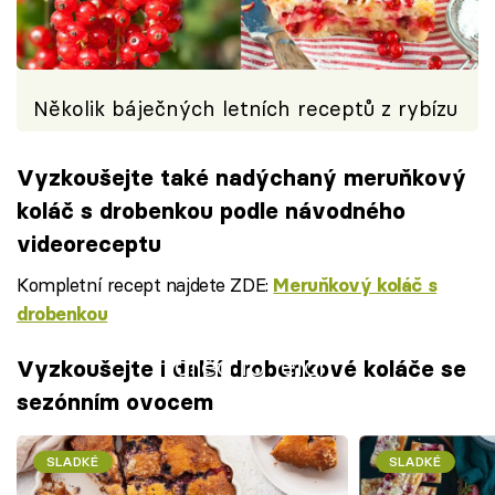
Několik báječných letních receptů z rybízu
Vyzkoušejte také nadýchaný meruňkový
koláč s drobenkou podle návodného
videoreceptu
Kompletní recept najdete ZDE:
Meruňkový koláč s
drobenkou
Failed to fetch
Vyzkoušejte i další drobenkové koláče se
sezónním ovocem
SLADKÉ
SLADKÉ