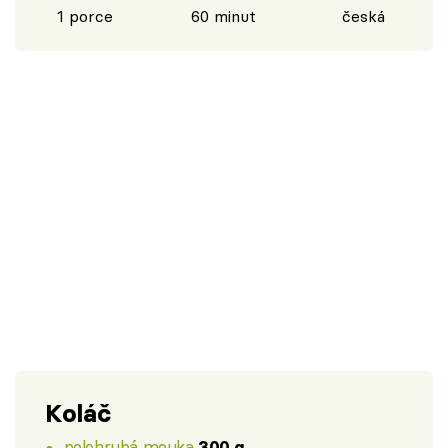
1 porce
60 minut
česká
Koláč
polohrubá mouka
300 g