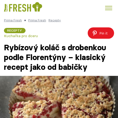
Prima Fresh
■
Prima Fresh
Recepty
Kuře
Polévky k večeři
Rychlé večeře
Trendy:
RECEPTY
Pin it
Kuchařka pro dceru
Česká kuchyně
Čokoláda
Rybízový koláč s drobenkou
podle Florentýny – klasický
recept jako od babičky
Témata
Recepty
Články
TV Program