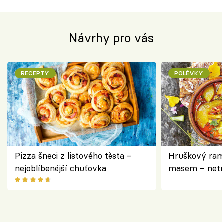
Návrhy pro vás
RECEPTY
POLÉVKY
Pizza šneci z listového těsta –
Hruškový ram
nejoblíbenější chuťovka
masem – netr
asijském styl