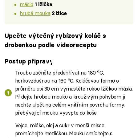
máslo
1 lžička
hrubá mouka
2 lžíce
Upečte výtečný rybízový koláč s
drobenkou podle videoreceptu
Failed to fetch
Postup přípravy
Troubu začněte předehřívat na 180 °C,
horkovzdušnou na 160 °C. Koláčovou formu o
průměru asi 30 cm vymastěte rukou lžičkou másla.
Přidejte hrubou mouku a krouživým pohybem ji
nechte ulpět na celém vnitřním povrchu formy,
přebývající mouku vysypte do koše.
Vejce, mléko, olej a cukr v menší misce
promíchejte metličkou. Mouku smíchejte s