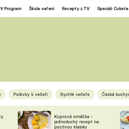
V Program
Škola vaření
Recepty z TV
Speciál: Cuketa
Polévky
Saláty
ČESKÁ KLASIKA
TĚSTOVIN
SILNÉ VÝVARY
SLADKÉ
KRÉMOVÉ
BEZMASÁ J
e
Polévky k večeři
Rychlé večeře
Česká kuchy
y
Tipy a triky
Novink
zy
Koprová omáčka -
jednoduchý recept na
poctivou klasiku
KAM ZA JÍDLEM
BLOG