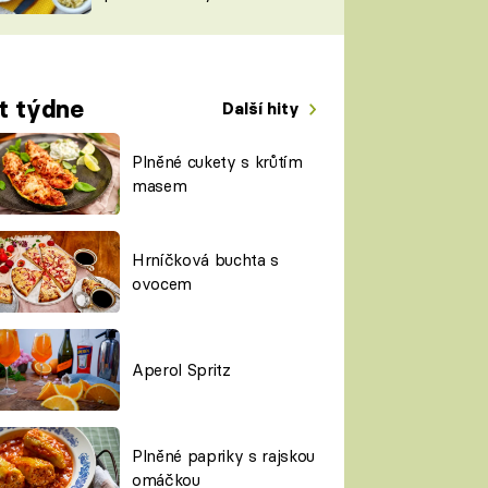
TORKY
ESH
t týdne
Další hity
Plněné cukety s krůtím
masem
Hrníčková buchta s
ovocem
Aperol Spritz
Plněné papriky s rajskou
omáčkou