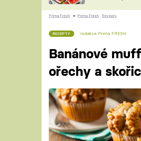
nepotřebujete troubu
ZDENĚK
ČESKO NA TALÍŘI
POHLREICH
Prima Fresh
■
Prima Fresh
Recepty
KAROLÍNA,
JAROSLAV SAPÍK
DOMÁCÍ
redakce Prima FRESH
RECEPTY
KUCHAŘKA
KAROLÍNA
KAMBERSKÁ
Banánové muff
ořechy a skořic