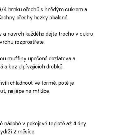
 3/4 hrnku ořechů s hnědým cukrem a
echny ořechy hezky obalené.
y a navrch každého dejte trochu v cukru
vrchu rozprostřete.
dou muffiny upečené dozlatova a
tá a bez ulpívajících drobků.
víli chladnout ve formě, poté je
t, nejlépe na mřížce.
 nádobě v pokojové teplotě až 4 dny.
ydrží 2 měsíce.