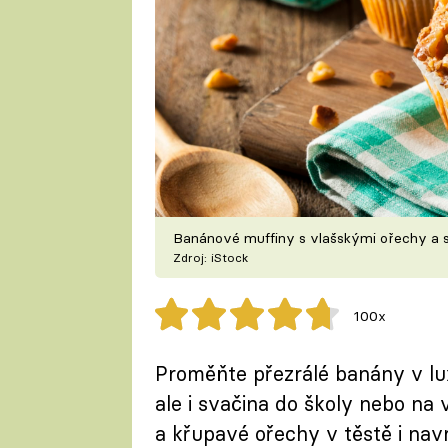
Banánové muffiny s vlašskými ořechy a s
Zdroj: iStock
100x
Proměňte přezrálé banány v lux
ale i svačina do školy nebo na 
a křupavé ořechy v těstě i nav