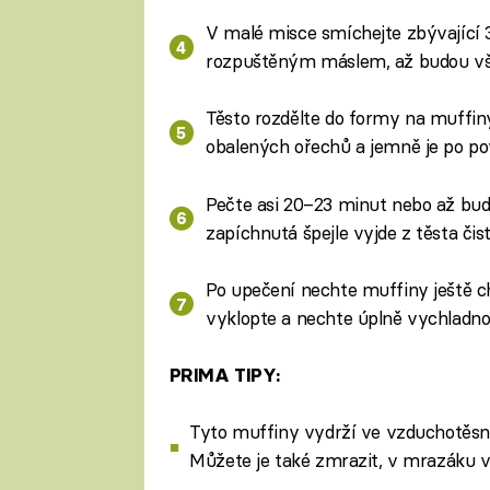
V malé misce smíchejte zbývající
rozpuštěným máslem, až budou vš
Těsto rozdělte do formy na muffin
obalených ořechů a jemně je po po
Pečte asi 20–23 minut nebo až bu
zapíchnutá špejle vyjde z těsta čis
Po upečení nechte muffiny ještě ch
vyklopte a nechte úplně vychladnou
PRIMA TIPY:
Tyto muffiny vydrží ve vzduchotěsné
Můžete je také zmrazit, v mrazáku v