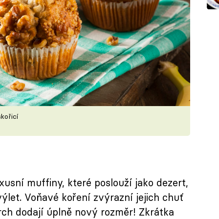
kořicí
usní muffiny, které poslouží jako dezert,
výlet. Voňavé koření zvýrazní jejich chuť
rch dodají úplně nový rozměr! Zkrátka