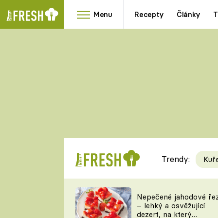
Menu
Recepty
Články
T
Oblíbené
Přílohy
recepty
HRANOLKY
HOUBY
KNEDLÍKY
DÝNĚ
KAŠE
RYCHLOVKY
Trendy:
Kuř
Populární
Videorecept
Nepečené jahodové ře
– lehký a osvěžující
kuchaři
dezert, na který
TEĎ VAŘÍ ŠÉF!