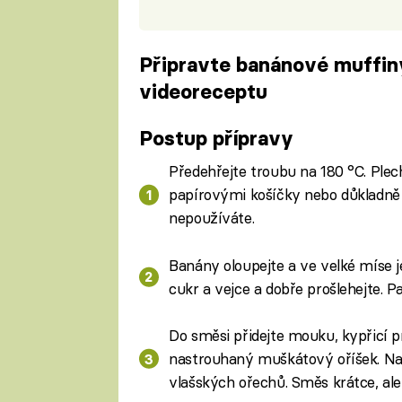
Připravte banánové muffin
videoreceptu
Fa
Postup přípravy
Předehřejte troubu na 180 °C. Plec
papírovými košíčky nebo důkladn
nepoužíváte.
Banány oloupejte a ve velké míse je
cukr a vejce a dobře prošlehejte. Pa
Do směsi přidejte mouku, kypřicí pr
nastrouhaný muškátový oříšek. Na
vlašských ořechů. Směs krátce, ale