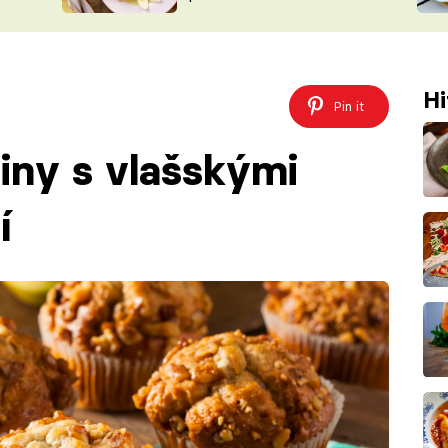
ŠÉFREDAK
VYCHYTÁVKY
SOUTĚŽ FR
NA NÁKUPECH
ČASOPIS
Hi
Pin it
iny s vlašskými
í