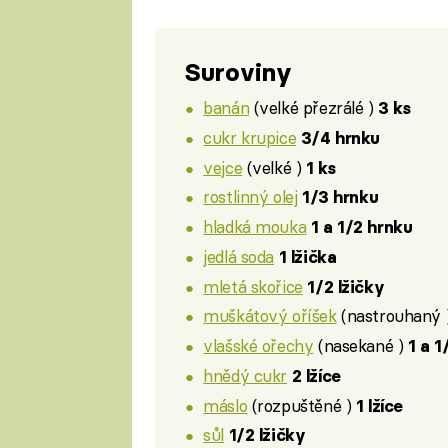
Suroviny
banán
(velké přezrálé )
3 ks
cukr krupice
3/4 hrnku
vejce
(velké )
1 ks
rostlinný olej
1/3 hrnku
hladká mouka
1 a 1/2 hrnku
jedlá soda
1 lžička
mletá skořice
1/2 lžičky
muškátový oříšek
(nastrouhaný 
vlašské ořechy
(nasekané )
1 a 1
hnědý cukr
2 lžíce
máslo
(rozpuštěné )
1 lžíce
sůl
1/2 lžičky