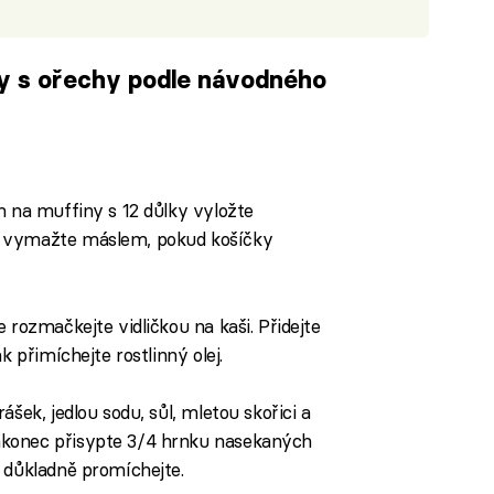
y s ořechy podle návodného
iled to fetch
h na muffiny s 12 důlky vyložte
ě vymažte máslem, pokud košíčky
 rozmačkejte vidličkou na kaši. Přidejte
k přimíchejte rostlinný olej.
ášek, jedlou sodu, sůl, mletou skořici a
konec přisypte 3/4 hrnku nasekaných
 důkladně promíchejte.