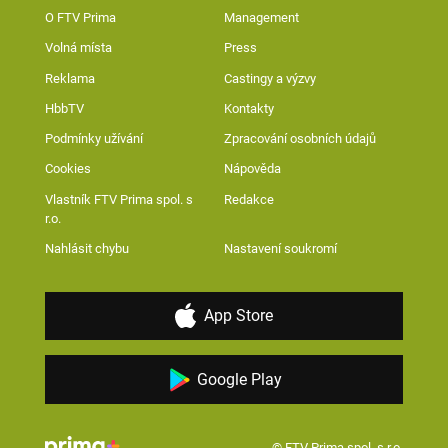
O FTV Prima
Management
Volná místa
Press
Reklama
Castingy a výzvy
HbbTV
Kontakty
Podmínky užívání
Zpracování osobních údajů
Cookies
Nápověda
Vlastník FTV Prima spol. s
Redakce
r.o.
Nahlásit chybu
Nastavení soukromí
App Store
Google Play
© FTV Prima spol. s r.o.