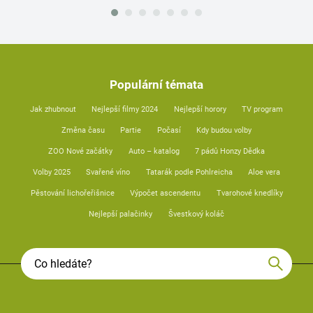
Populární témata
Jak zhubnout
Nejlepší filmy 2024
Nejlepší horory
TV program
Změna času
Partie
Počasí
Kdy budou volby
ZOO Nové začátky
Auto – katalog
7 pádů Honzy Dědka
Volby 2025
Svařené víno
Tatarák podle Pohlreicha
Aloe vera
Pěstování lichořeřišnice
Výpočet ascendentu
Tvarohové knedlíky
Nejlepší palačinky
Švestkový koláč