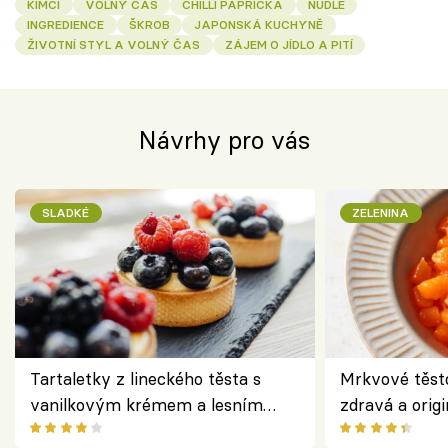
KIMČI
VOLNÝ ČAS
CHILLI PAPRIČKA
NUDLE
INGREDIENCE
ŠKROB
JAPONSKÁ KUCHYNĚ
ŽIVOTNÍ STYL A VOLNÝ ČAS
ZÁJEM O JÍDLO A PITÍ
Návrhy pro vás
SLADKÉ
ZELENINA
Tartaletky z lineckého těsta s
Mrkvové těst
vanilkovým krémem a lesním
zdravá a origi
ovocem podle Bread Society
klasiky