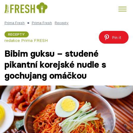
Prima Fresh
■
Prima Fresh
Recepty
Kuře
Polévky k večeři
Rychlé večeře
Trendy:
RECEPTY
Pin it
redakce Prima FRESH
Česká kuchyně
Čokoláda
Bibim guksu – studené
pikantní korejské nudle s
gochujang omáčkou
Témata
Recepty
Články
TV Program