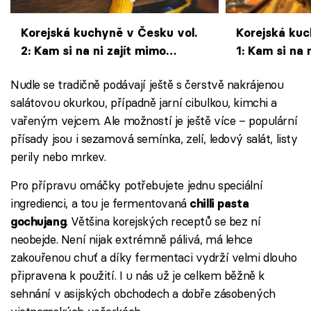
Korejská kuchyně v Česku vol.
Korejská kuc
2: Kam si na ni zajít mimo
1: Kam si na 
Prahu?
Nudle se tradičně podávají ještě s čerstvě nakrájenou
salátovou okurkou, případně jarní cibulkou, kimchi a
vařeným vejcem. Ale možností je ještě více – populární
přísady jsou i sezamová semínka, zelí, ledový salát, listy
perily nebo mrkev.
Pro přípravu omáčky potřebujete jednu speciální
ingredienci, a tou je fermentovaná
chilli pasta
. Většina korejských receptů se bez ní
gochujang
neobejde. Není nijak extrémně pálivá, má lehce
zakouřenou chuť a díky fermentaci vydrží velmi dlouho
připravena k použití. I u nás už je celkem běžně k
sehnání v asijských obchodech a dobře zásobených