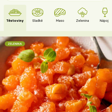
Těstoviny
Sladké
Maso
Zelenina
Nápoje
ZELENINA