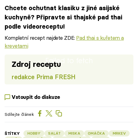
Chcete ochutnat klasiku z jiné asijské
kuchyně? Připravte si thajské pad thai
podle videoreceptu!
Kompletní recept najdete ZDE:
Pad thai s kuřetem a
krevetami
Failed to fetch
Zdroj receptu
redakce Prima FRESH
Vstoupit do diskuze
Sdílejte článek
ŠTÍTKY
HOBBY
SALÁT
MISKA
OMÁČKA
MRKEV