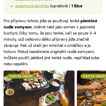
sezamová semínka
(opražená )
1 lžíce
Pro přípravu tohoto jídla se používají tenké
pšeničné
, známé také jako somen v japonské
nudle somyeon
kuchyni. Díky tomu, že jsou tenké, vaří se pouze 3–4
minuty, což celkovou délku přípravy jídla značně
zkracuje. Pak už stačí jen smíchat s omáčkou a je
hotovo. Pokud neseženete originální nudle somyeon,
můžete použít jakékoli jiné tenké nudle, například soba
nebo capellini.
KAM ZA JÍDLEM
KAM ZA JÍDLEM