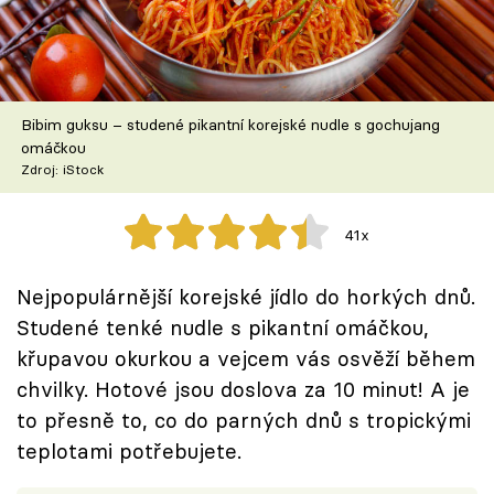
Škola vaření
Recepty z TV
Bibim guksu – studené pikantní korejské nudle s gochujang
Speciál: Cuketa
omáčkou
Zdroj: iStock
Těhotnej kuchař
41x
Sledujte prima+
Nejpopulárnější korejské jídlo do horkých dnů.
Přihlášení
Studené tenké nudle s pikantní omáčkou,
křupavou okurkou a vejcem vás osvěží během
chvilky. Hotové jsou doslova za 10 minut! A je
Sledujte nás
to přesně to, co do parných dnů s tropickými
teplotami potřebujete.