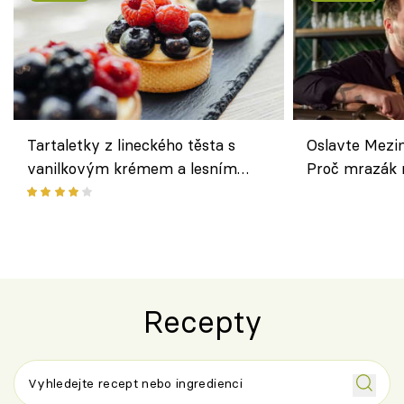
Tartaletky z lineckého těsta s
Oslavte Mezin
vanilkovým krémem a lesním
Proč mrazák n
ovocem podle Bread Society
horku vsadit 
Recepty