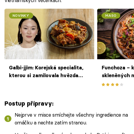
vietnamských večerkách.
NOVINKY
MASO
Galbi-jjim: Korejská specialita,
Funchoza – k
kterou si zamilovala hvězda
skleněných n
seriálu Bridgerton
hovězím ma
Postup přípravy:
Nejprve v misce smíchejte všechny ingredience na
omáčku a nechte zatím stranou.