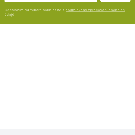
Odesláním formuláře souhlasíte s
podmínkami zpracování osobních
údajů