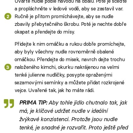
Uvařte nudle podle návodu na obalu. Poté je sceďte
a propláchněte v ledové vodě, aby se zastavil var.
Ručně je přitom promíchávejte, aby se nudle
zbavily přebytečného škrobu. Poté je nechte dobře
okapat a přendejte do mísy.
Přidejte k nim omáčku a rukou dobře promíchejte,
aby byly všechny nudle rovnoměrně obalené
omáčkou. Přendejte do misek, navrch dejte trochu
naloženého kimchi, okurku nakrájenou na velmi
tenké julienne nudličky, posypte opraženými
sezamovými semínky a můžete přidat rozkrojené
vejce. Uvařené tak, jak ho máte rádi.
PRIMA TIP:
Aby tohle jídlo chutnalo tak, jak
má, je klíčové udržet nudle v ideální
žvýkavé konzistenci. Protože jsou nudle
tenké, je snadné je rozvařit. Proto ještě před