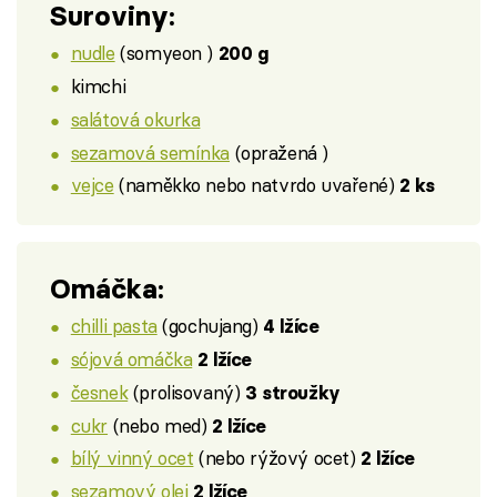
Suroviny:
nudle
(somyeon )
200 g
kimchi
salátová okurka
sezamová semínka
(opražená )
vejce
(naměkko nebo natvrdo uvařené)
2 ks
Omáčka:
chilli pasta
(gochujang)
4 lžíce
sójová omáčka
2 lžíce
česnek
(prolisovaný)
3 stroužky
cukr
(nebo med)
2 lžíce
bílý vinný ocet
(nebo rýžový ocet)
2 lžíce
sezamový olej
2 lžíce