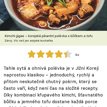
Škola vaření
Recepty z TV
Speciál: Cuketa
Kimchi jjigae – korejská pikantní polévka s bůčkem a tofu
Těhotnej kuchař
Zdroj: Víc než jen asijská kuchařka
Sledujte prima+
9x
Přihlášení
Tahle sytá a ohnivá polévka je v Jižní Koreji
naprostou klasikou – jednoduchý, rychlý a
přitom neskutečně chutný pokrm, který se
Sledujte nás
často vaří, když není čas na složité recepty.
Díky kombinaci křupavého kimchi, šťavnatého
bůčku a jemného tofu dostane každá porce