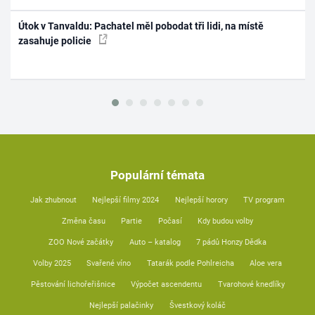
Útok v Tanvaldu: Pachatel měl pobodat tři lidi, na místě
zasahuje policie
Populární témata
Jak zhubnout
Nejlepší filmy 2024
Nejlepší horory
TV program
Změna času
Partie
Počasí
Kdy budou volby
ZOO Nové začátky
Auto – katalog
7 pádů Honzy Dědka
Volby 2025
Svařené víno
Tatarák podle Pohlreicha
Aloe vera
Pěstování lichořeřišnice
Výpočet ascendentu
Tvarohové knedlíky
Nejlepší palačinky
Švestkový koláč