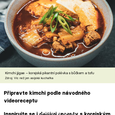
Kimchi jjigae – korejská pikantní polévka s bůčkem a tofu
Zdroj: Víc než jen asijská kuchařka
Připravte kimchi podle návodného
videoreceptu
Failed to fetch
Inspirujte se i dalšími recepty s korejským