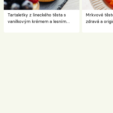
Tartaletky z lineckého těsta s
Mrkvové těst
vanilkovým krémem a lesním
zdravá a origi
ovocem podle Bread Society
klasiky