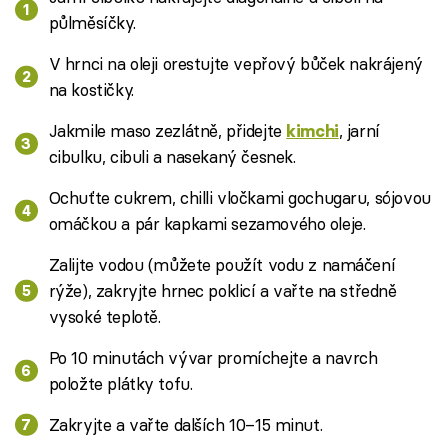
půlměsíčky.
V hrnci na oleji orestujte vepřový bůček nakrájený
na kostičky.
Jakmile maso zezlátně, přidejte
, jarní
kimchi
cibulku, cibuli a nasekaný česnek.
Ochuťte cukrem, chilli vločkami gochugaru, sójovou
omáčkou a pár kapkami sezamového oleje.
Zalijte vodou (můžete použít vodu z namáčení
rýže), zakryjte hrnec poklicí a vařte na středně
vysoké teplotě.
Po 10 minutách vývar promíchejte a navrch
položte plátky tofu.
Zakryjte a vařte dalších 10–15 minut.