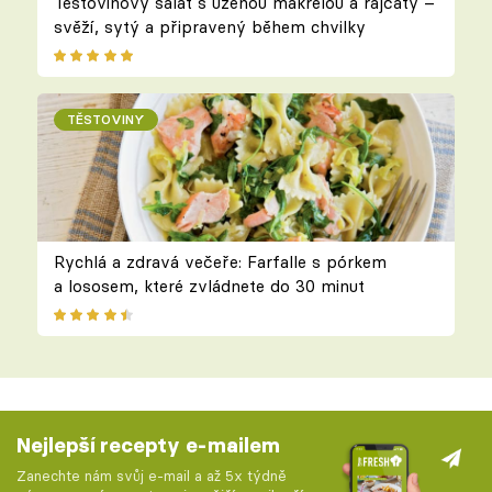
Těstovinový salát s uzenou makrelou a rajčaty –
svěží, sytý a připravený během chvilky
TĚSTOVINY
Rychlá a zdravá večeře: Farfalle s pórkem
a lososem, které zvládnete do 30 minut
Nejlepší recepty e-mailem
Zanechte nám svůj e-mail a až 5x týdně