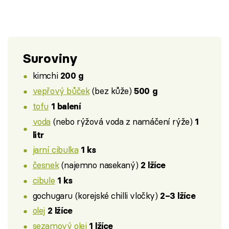
Suroviny
kimchi
200 g
vepřový bůček
(bez kůže)
500 g
tofu
1 balení
voda
(nebo rýžová voda z namáčení rýže)
1
litr
jarní cibulka
1 ks
česnek
(najemno nasekaný)
2 lžíce
cibule
1 ks
gochugaru (korejské chilli vločky)
2–3 lžíce
olej
2 lžíce
sezamový olej
1 lžíce