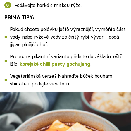
Podávejte horké s miskou rýže.
PRIMA TIPY:
Pokud chcete polévku ještě výraznější, vyměňte část
vody nebo rýžové vody za čistý rybí vývar – dodá
jjigae plnější chuť.
Pro extra pikantní variantu přidejte do základu ještě
lžíci
.
korejské chilli pasty gochujang
Vegetariánská verze? Nahraďte bůček houbami
shiitake a přidejte více tofu.