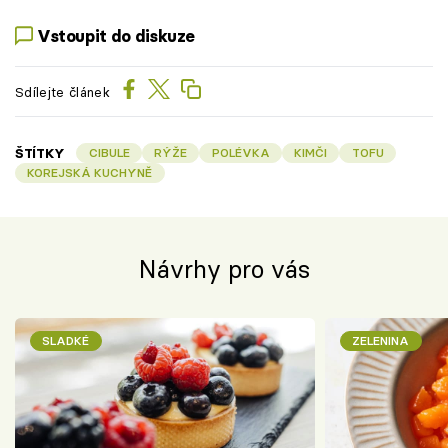
Vstoupit do diskuze
Sdílejte článek
ŠTÍTKY
CIBULE
RÝŽE
POLÉVKA
KIMČI
TOFU
KOREJSKÁ KUCHYNĚ
Návrhy pro vás
SLADKÉ
ZELENINA