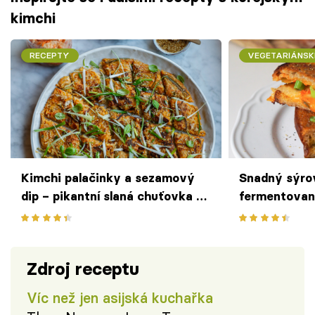
kimchi
RECEPTY
VEGETARIÁNSK
Kimchi palačinky a sezamový
Snadný sýro
dip – pikantní slaná chuťovka s
fermentovan
korejským šmrncem
zdravý oběd 
Zdroj receptu
Víc než jen asijská kuchařka