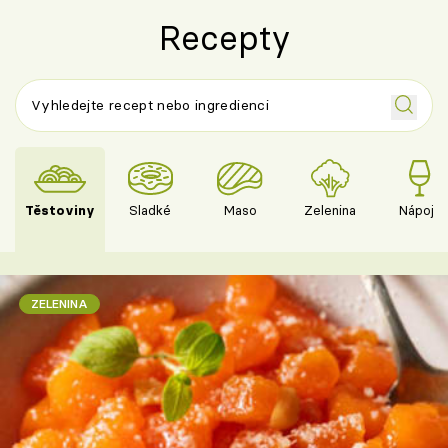
Recepty
Těstoviny
Sladké
Maso
Zelenina
Nápoje
ZELENINA