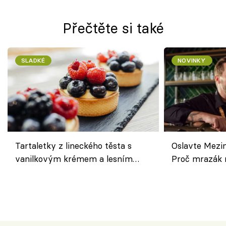
Přečtěte si také
SLADKÉ
NOVINKY
Tartaletky z lineckého těsta s
Oslavte Mezin
vanilkovým krémem a lesním
Proč mrazák n
ovocem podle Bread Society
horku vsadit 