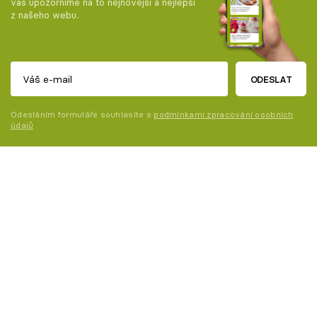
vás upozorníme na to nejnovější a nejlepší
z našeho webu.
ODESLAT
Odesláním formuláře souhlasíte s
podmínkami zpracování osobních
údajů