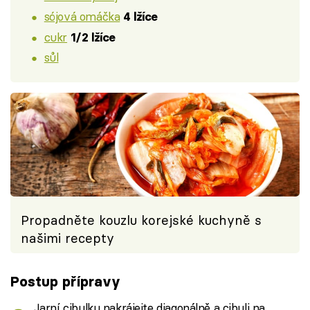
sójová omáčka
4 lžíce
cukr
1/2 lžíce
sůl
Propadněte kouzlu korejské kuchyně s
našimi recepty
Postup přípravy
Jarní cibulku nakrájejte diagonálně a cibuli na