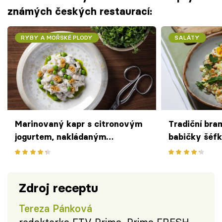
známých českých restaurací:
RYBY A MOŘSKÉ PLODY
SALÁTY
Marinovaný kapr s citronovým
Tradiční bra
jogurtem, nakládaným
babičky šéf
hořčičným semínkem a hráškem
Rejhona z re
podle Davida Rejhona z
Artisan
restaurace The Artisan
Zdroj receptu
Tereza Pánková