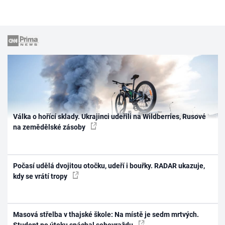
Válka o hořící sklady. Ukrajinci udeřili na Wildberries, Rusové
na zemědělské zásoby
Počasí udělá dvojitou otočku, udeří i bouřky. RADAR ukazuje,
kdy se vrátí tropy
Masová střelba v thajské škole: Na místě je sedm mrtvých.