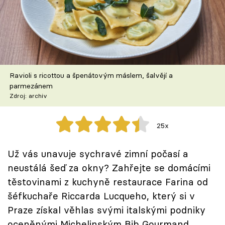
Škola vaření
Recepty z TV
Speciál: Cuketa
Ravioli s ricottou a špenátovým máslem, šalvějí a
Těhotnej kuchař
parmezánem
Zdroj: archiv
Sledujte prima+
25x
Přihlášení
Už vás unavuje sychravé zimní počasí a
neustálá šeď za okny? Zahřejte se domácími
Sledujte nás
těstovinami z kuchyně restaurace Farina od
šéfkuchaře Riccarda Lucqueho, který si v
Praze získal věhlas svými italskými podniky
oceněnými Michelinským Bib Gourmand.