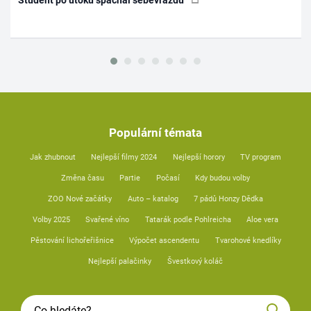
Student po útoku spáchal sebevraždu
Populární témata
Jak zhubnout
Nejlepší filmy 2024
Nejlepší horory
TV program
Změna času
Partie
Počasí
Kdy budou volby
ZOO Nové začátky
Auto – katalog
7 pádů Honzy Dědka
Volby 2025
Svařené víno
Tatarák podle Pohlreicha
Aloe vera
Pěstování lichořeřišnice
Výpočet ascendentu
Tvarohové knedlíky
Nejlepší palačinky
Švestkový koláč