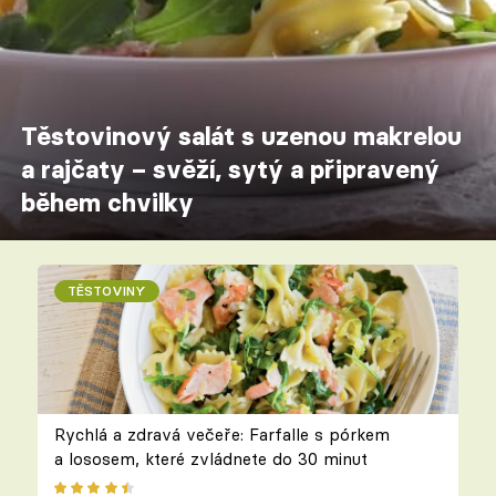
Těstovinový salát s uzenou makrelou
a rajčaty – svěží, sytý a připravený
během chvilky
TĚSTOVINY
Rychlá a zdravá večeře: Farfalle s pórkem
a lososem, které zvládnete do 30 minut