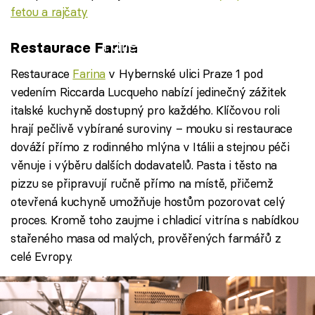
fetou a rajčaty
Failed to fetch
Restaurace Farina
Restaurace
Farina
v Hybernské ulici Praze 1 pod
vedením Riccarda Lucqueho nabízí jedinečný zážitek
italské kuchyně dostupný pro každého. Klíčovou roli
hrají pečlivě vybírané suroviny – mouku si restaurace
dováží přímo z rodinného mlýna v Itálii a stejnou péči
věnuje i výběru dalších dodavatelů. Pasta i těsto na
pizzu se připravují ručně přímo na místě, přičemž
otevřená kuchyně umožňuje hostům pozorovat celý
proces. Kromě toho zaujme i chladicí vitrína s nabídkou
stařeného masa od malých, prověřených farmářů z
celé Evropy.