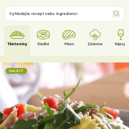
Těstoviny
Sladké
Maso
Zelenina
Nápoje
SALÁTY