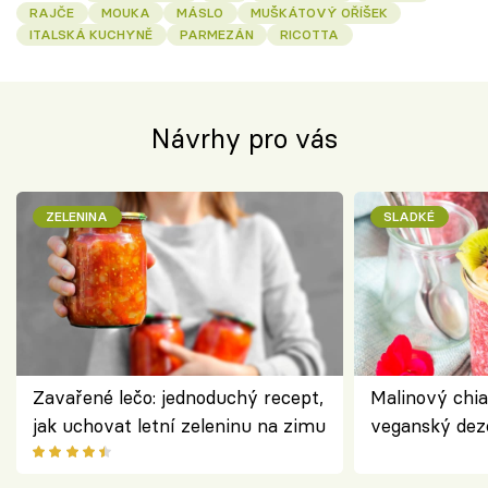
RAJČE
MOUKA
MÁSLO
MUŠKÁTOVÝ OŘÍŠEK
ITALSKÁ KUCHYNĚ
PARMEZÁN
RICOTTA
Návrhy pro vás
ZELENINA
SLADKÉ
Zavařené lečo: jednoduchý recept,
Malinový chi
jak uchovat letní zeleninu na zimu
veganský dez
ořechů