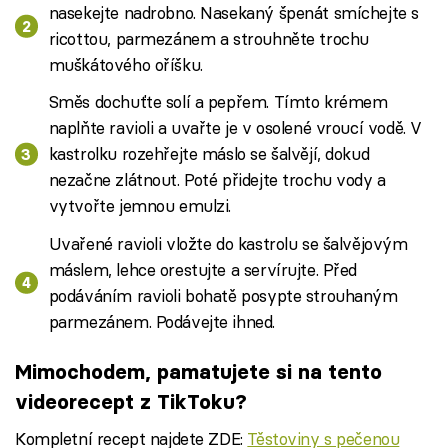
nasekejte nadrobno. Nasekaný špenát smíchejte s
ricottou, parmezánem a strouhněte trochu
muškátového oříšku.
Směs dochuťte solí a pepřem. Tímto krémem
naplňte ravioli a uvařte je v osolené vroucí vodě. V
kastrolku rozehřejte máslo se šalvějí, dokud
nezačne zlátnout. Poté přidejte trochu vody a
vytvořte jemnou emulzi.
Uvařené ravioli vložte do kastrolu se šalvějovým
máslem, lehce orestujte a servírujte. Před
podáváním ravioli bohatě posypte strouhaným
parmezánem. Podávejte ihned.
Mimochodem, pamatujete si na tento
videorecept z TikToku?
Kompletní recept najdete ZDE:
Těstoviny s pečenou