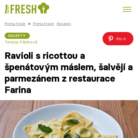
Prima Fresh
■
Prima Fresh
Recepty
Kuře
Polévky k večeři
Rychlé večeře
Trendy:
RECEPTY
Pin it
Tereza Pánková
Česká kuchyně
Čokoláda
Ravioli s ricottou a
špenátovým máslem, šalvějí a
parmezánem z restaurace
Témata
Farina
Recepty
Články
TV Program