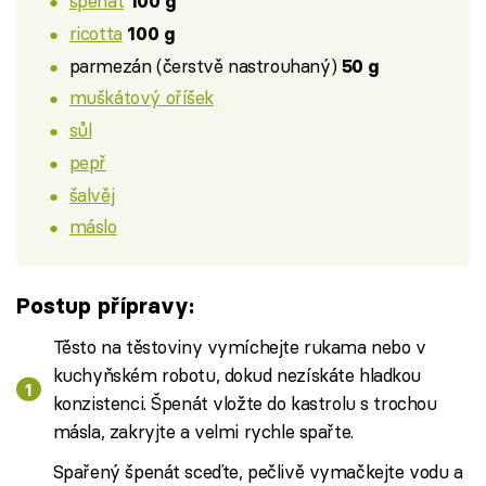
špenát
100 g
ricotta
100 g
parmezán (čerstvě nastrouhaný)
50 g
muškátový oříšek
sůl
pepř
šalvěj
máslo
Postup přípravy:
Těsto na těstoviny vymíchejte rukama nebo v
kuchyňském robotu, dokud nezískáte hladkou
konzistenci. Špenát vložte do kastrolu s trochou
másla, zakryjte a velmi rychle spařte.
Spařený špenát sceďte, pečlivě vymačkejte vodu a