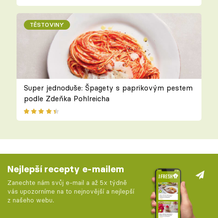
TĚSTOVINY
Super jednoduše: Špagety s paprikovým pestem
podle Zdeňka Pohlreicha
Nejlepší recepty e-mailem
Zanechte nám svůj e-mail a až 5x týdně
vás upozorníme na to nejnovější a nejlepší
z našeho webu.