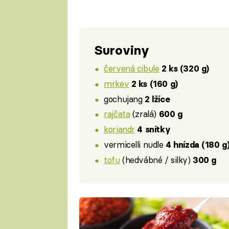
Suroviny
červená cibule
2 ks (320 g)
mrkev
2 ks (160 g)
gochujang
2 lžíce
rajčata
(zralá)
600 g
koriandr
4 snítky
vermicelli nudle
4 hnízda (180 g
tofu
(hedvábné / silky)
300 g