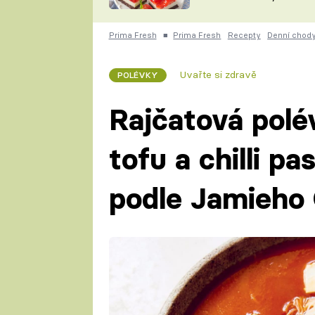
nepotřebujete troubu
ZDENĚK
ČESKO NA TALÍŘI
POHLREICH
Prima Fresh
■
Prima Fresh
Recepty
Denní chod
KAROLÍNA,
JAROSLAV SAPÍK
DOMÁCÍ
Uvařte si zdravě
POLÉVKY
KUCHAŘKA
KAROLÍNA
KAMBERSKÁ
Rajčatová pol
tofu a chilli p
podle Jamieho 