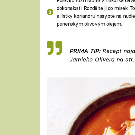
Polévku rozmixujte v několika dávk
dokonalosti. Rozdělte ji do misek. T
s lístky koriandru nasypte na nudl
panenským olivovým olejem.
PRIMA TIP:
Recept najd
Jamieho Olivera na str.