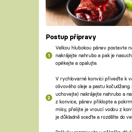
Postup přípravy
Velkou hlubokou pánev postavte na 
nakrájejte nahrubo a pak je nasuc
opékejte a opalujte.
V rychlovarné konvici přiveďte k va
olivového oleje a pastu kočudžang. 
uchovejte) nakrájejte nahrubo a nasy
z konvice, pánev přiklopte a pokrm
mísy, přelijte je vroucí vodou z ko
je důkladně sceďte a rozdělte do v