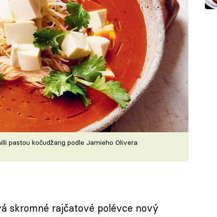
lli pastou kočudžang podle Jamieho Olivera
dává skromné rajčatové polévce nový