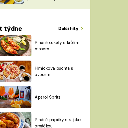
TORKY
ESH
t týdne
Další hity
Plněné cukety s krůtím
masem
Hrníčková buchta s
ovocem
Aperol Spritz
Plněné papriky s rajskou
omáčkou