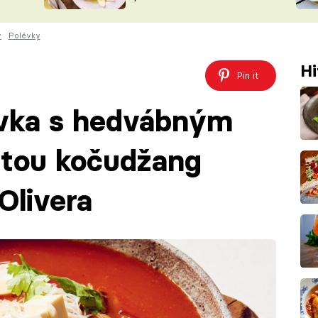
ŠÉFREDAK
VYCHYTÁVKY
y
Polévky
SOUTĚŽ FR
NA NÁKUPECH
ČASOPIS
Hi
Pin it
évka s hedvábným
astou kočudžang
Olivera