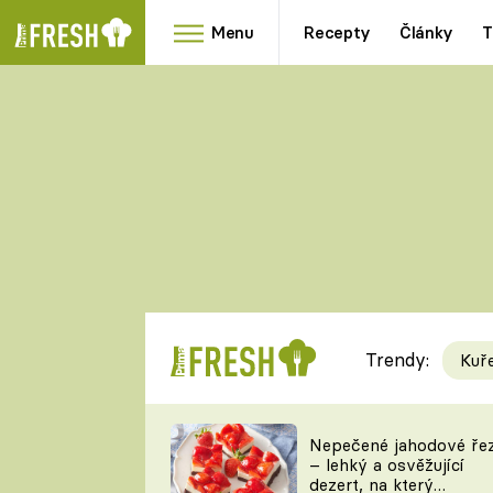
Menu
Recepty
Články
T
Oblíbené
Přílohy
recepty
HRANOLKY
HOUBY
KNEDLÍKY
DÝNĚ
KAŠE
RYCHLOVKY
Trendy:
Kuř
Populární
Videorecept
Nepečené jahodové ře
– lehký a osvěžující
kuchaři
dezert, na který
TEĎ VAŘÍ ŠÉF!