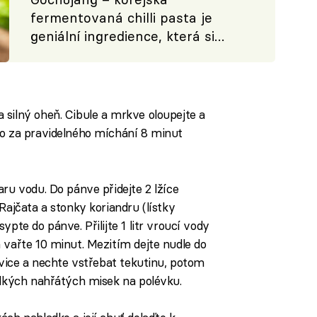
fermentovaná chilli pasta je
geniální ingredience, která si
podmaňuje svět
silný oheň. Cibule a mrkve oloupejte a
ho za pravidelného míchání 8 minut
ru vodu. Do pánve přidejte 2 lžíce
Rajčata a stonky koriandru (lístky
pte do pánve. Přilijte 1 litr vroucí vody
 vařte 10 minut. Mezitím dejte nudle do
nvice a nechte vstřebat tekutinu, potom
elkých nahřátých misek na polévku.