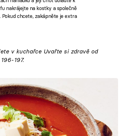
ách nahladko a její chuť dolaďte k
ofu nakrájejte na kostky a společně
e. Pokud chcete, zakápněte je extra
ete v kuchařce Uvařte si zdravě od
 196-197.