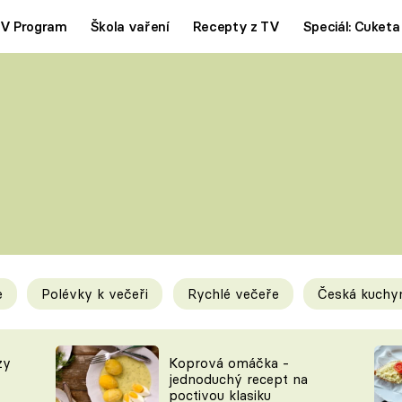
V Program
Škola vaření
Recepty z TV
Speciál: Cuketa
Polévky
Saláty
ČESKÁ KLASIKA
TĚSTOVIN
SILNÉ VÝVARY
SLADKÉ
KRÉMOVÉ
BEZMASÁ J
e
Polévky k večeři
Rychlé večeře
Česká kuchy
y
Tipy a triky
Novink
zy
Koprová omáčka -
jednoduchý recept na
poctivou klasiku
KAM ZA JÍDLEM
BLOG