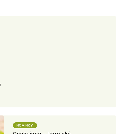
)
NOVINKY
Gochujang – korejská