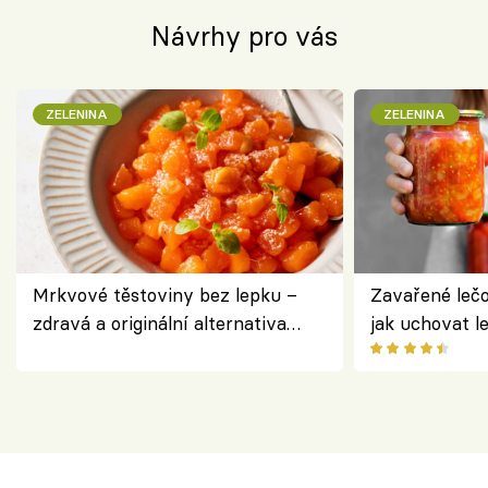
Návrhy pro vás
ZELENINA
ZELENINA
Mrkvové těstoviny bez lepku –
Zavařené lečo
zdravá a originální alternativa
jak uchovat l
klasiky