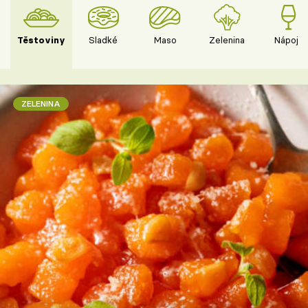
Těstoviny
Sladké
Maso
Zelenina
Nápoje
ZELENINA