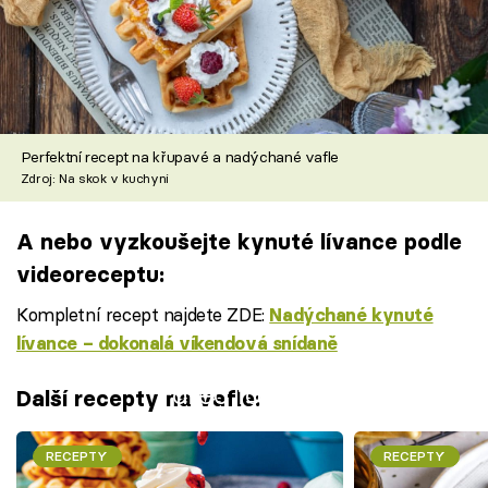
Perfektní recept na křupavé a nadýchané vafle
Zdroj: Na skok v kuchyni
A nebo vyzkoušejte kynuté lívance podle
videoreceptu:
Kompletní recept najdete ZDE:
Nadýchané kynuté
lívance – dokonalá víkendová snídaně
Failed to fetch
Další recepty na vafle:
RECEPTY
RECEPTY