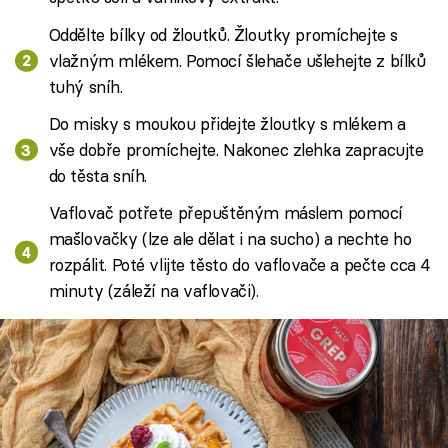
Oddělte bílky od žloutků. Žloutky promíchejte s
vlažným mlékem. Pomocí šlehače ušlehejte z bílků
tuhý sníh.
Do misky s moukou přidejte žloutky s mlékem a
vše dobře promíchejte. Nakonec zlehka zapracujte
do těsta sníh.
Vaflovač potřete přepuštěným máslem pomocí
mašlovačky (lze ale dělat i na sucho) a nechte ho
rozpálit. Poté vlijte těsto do vaflovače a pečte cca 4
minuty (záleží na vaflovači).