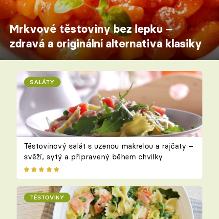
Mrkvové těstoviny bez lepku –
zdravá a originální alternativa klasiky
SALÁTY
Těstovinový salát s uzenou makrelou a rajčaty –
svěží, sytý a připravený během chvilky
TĚSTOVINY