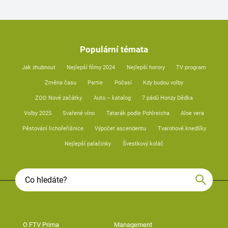
Populární témata
Jak zhubnout
Nejlepší filmy 2024
Nejlepší horory
TV program
Změna času
Partie
Počasí
Kdy budou volby
ZOO Nové začátky
Auto – katalog
7 pádů Honzy Dědka
Volby 2025
Svařené víno
Tatarák podle Pohlreicha
Aloe vera
Pěstování lichořeřišnice
Výpočet ascendentu
Tvarohové knedlíky
Nejlepší palačinky
Švestkový koláč
O FTV Prima
Management