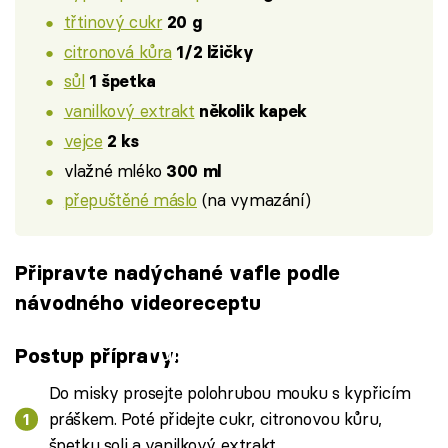
třtinový cukr
20 g
citronová kůra
1/2 lžičky
sůl
1 špetka
vanilkový extrakt
několik kapek
vejce
2 ks
vlažné mléko
300 ml
přepuštěné máslo
(na vymazání)
Připravte nadýchané vafle podle
návodného videoreceptu
Failed to fetch
Postup přípravy:
Do misky prosejte polohrubou mouku s kypřicím
práškem. Poté přidejte cukr, citronovou kůru,
špetku soli a vanilkový extrakt.