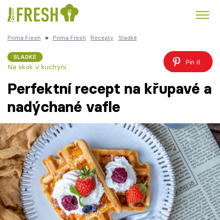
Prima Fresh
■
Prima Fresh
Recepty
Sladké
Kuře
Polévky k večeři
Rychlé večeře
Trendy:
SLADKÉ
Pin it
Na skok v kuchyni
Česká kuchyně
Čokoláda
Perfektní recept na křupavé a
nadýchané vafle
Témata
Recepty
Články
TV Program