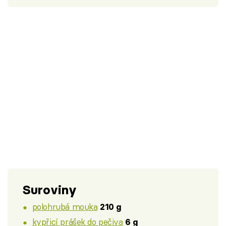
Suroviny
polohrubá mouka
210 g
kypřicí prášek do pečiva
6 g