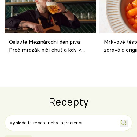
Oslavte Mezinárodní den piva:
Mrkvové těst
Proč mrazák ničí chuť a kdy v
zdravá a origi
horku vsadit na šnyt?
klasiky
Recepty