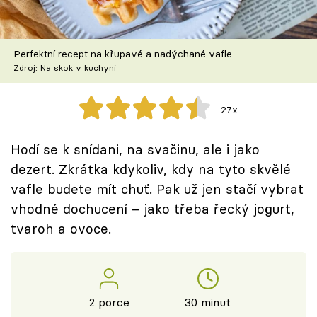
Škola vaření
Recepty z TV
Perfektní recept na křupavé a nadýchané vafle
Zdroj: Na skok v kuchyni
Speciál: Cuketa
27x
Těhotnej kuchař
Hodí se k snídani, na svačinu, ale i jako
Sledujte prima+
dezert. Zkrátka kdykoliv, kdy na tyto skvělé
vafle budete mít chuť. Pak už jen stačí vybrat
Přihlášení
vhodné dochucení – jako třeba řecký jogurt,
tvaroh a ovoce.
Sledujte nás
2 porce
30 minut