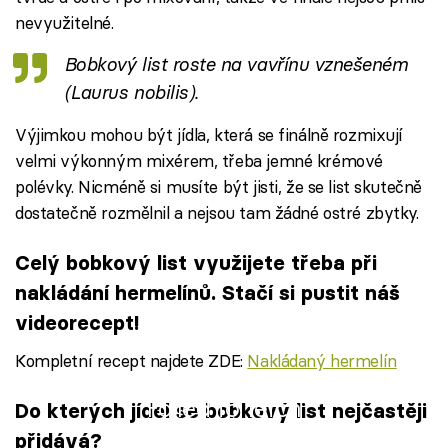
nevyužitelné.
Bobkový list roste na vavřínu vznešeném
(Laurus nobilis).
Výjimkou mohou být jídla, která se finálně rozmixují
velmi výkonným mixérem, třeba jemné krémové
polévky. Nicméně si musíte být jisti, že se list skutečně
dostatečně rozmělnil a nejsou tam žádné ostré zbytky.
Celý bobkový list využijete třeba při
nakládání hermelínů. Stačí si pustit náš
videorecept!
Kompletní recept najdete ZDE:
Nakládaný hermelín
Failed to fetch
Do kterých jídel se bobkový list nejčastěji
přidává?