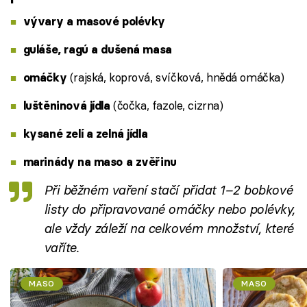
vývary a masové polévky
guláše, ragú a dušená masa
(rajská, koprová, svíčková, hnědá omáčka)
omáčky
(čočka, fazole, cizrna)
luštěninová jídla
kysané zelí a zelná jídla
marinády na maso a zvěřinu
Při běžném vaření stačí přidat 1–2 bobkové
listy do připravované omáčky nebo polévky,
ale vždy záleží na celkovém množství, které
vaříte.
MASO
MASO