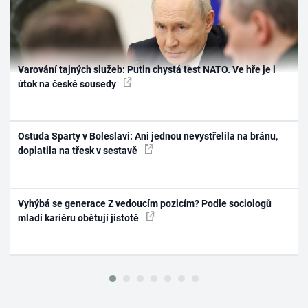
Varování tajných služeb: Putin chystá test NATO. Ve hře je i
útok na české sousedy
Ostuda Sparty v Boleslavi: Ani jednou nevystřelila na bránu,
doplatila na třesk v sestavě
Vyhýbá se generace Z vedoucím pozicím? Podle sociologů
mladí kariéru obětují jistotě