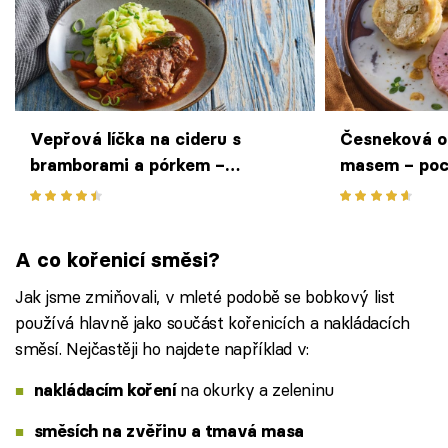
Vepřová líčka na cideru s
Česneková 
bramborami a pórkem –
masem – poct
pozvolna dušené maso s vůní
štiplavá česk
jablek
A co kořenicí směsi?
Jak jsme zmiňovali, v mleté podobě se bobkový list
používá hlavně jako součást kořenicích a nakládacích
směsí. Nejčastěji ho najdete například v:
na okurky a zeleninu
nakládacím koření
směsích na zvěřinu a tmavá masa