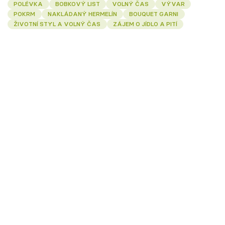
POLÉVKA
BOBKOVÝ LIST
VOLNÝ ČAS
VÝVAR
POKRM
NAKLÁDANÝ HERMELÍN
BOUQUET GARNI
ŽIVOTNÍ STYL A VOLNÝ ČAS
ZÁJEM O JÍDLO A PITÍ