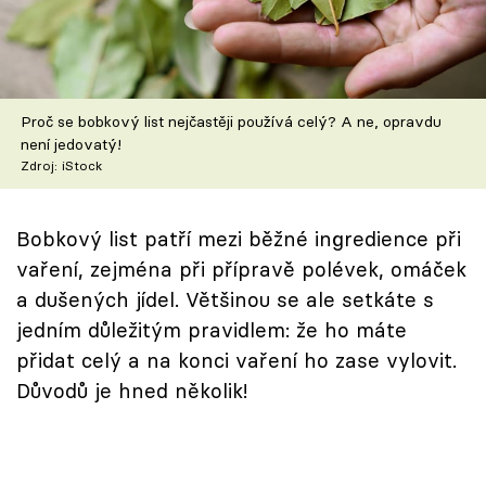
Škola vaření
Recepty z TV
Proč se bobkový list nejčastěji používá celý? A ne, opravdu
Speciál: Cuketa
není jedovatý!
Zdroj: iStock
Těhotnej kuchař
Sledujte prima+
Bobkový list patří mezi běžné ingredience při
vaření, zejména při přípravě polévek, omáček
a dušených jídel. Většinou se ale setkáte s
Přihlášení
jedním důležitým pravidlem: že ho máte
přidat celý a na konci vaření ho zase vylovit.
Sledujte nás
Důvodů je hned několik!