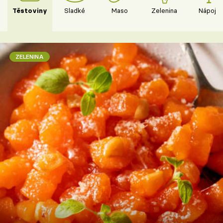
Těstoviny
Sladké
Maso
Zelenina
Nápoje
ZELENINA