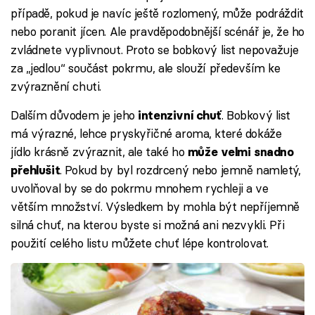
případě, pokud je navíc ještě rozlomený, může podráždit
nebo poranit jícen. Ale pravděpodobnější scénář je, že ho
zvládnete vyplivnout. Proto se bobkový list nepovažuje
za „jedlou“ součást pokrmu, ale slouží především ke
zvýraznění chuti.
Dalším důvodem je jeho
. Bobkový list
intenzivní chuť
má výrazné, lehce pryskyřičné aroma, které dokáže
jídlo krásně zvýraznit, ale také ho
může velmi snadno
. Pokud by byl rozdrcený nebo jemně namletý,
přehlušit
uvolňoval by se do pokrmu mnohem rychleji a ve
větším množství. Výsledkem by mohla být nepříjemně
silná chuť, na kterou byste si možná ani nezvykli. Při
použití celého listu můžete chuť lépe kontrolovat.