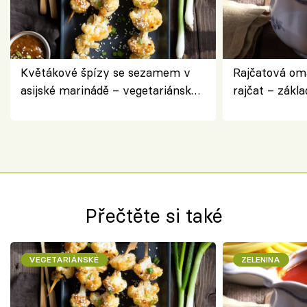
Květákové špízy se sezamem v
Rajčatová om
asijské marinádě – vegetariánská
rajčat – zákla
chuťovka z grilu
Přečtěte si také
VEGETARIÁNSKÉ
ZELENINA