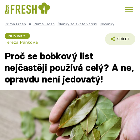
Prima Fresh
■
Prima Fresh
Články ze světa vaření
Novinky
Kuře
Polévky k večeři
Rychlé večeře
Trendy:
NOVINKY
SDÍLET
Tereza Pánková
Česká kuchyně
Čokoláda
Proč se bobkový list
nejčastěji používá celý? A ne,
opravdu není jedovatý!
Témata
Recepty
Články
TV Program