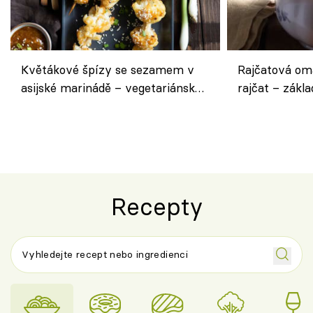
Květákové špízy se sezamem v
Rajčatová om
asijské marinádě – vegetariánská
rajčat – zákla
chuťovka z grilu
Recepty