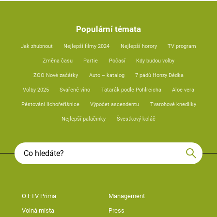
Populární témata
Jak zhubnout
Nejlepší filmy 2024
Nejlepší horory
TV program
Změna času
Partie
Počasí
Kdy budou volby
ZOO Nové začátky
Auto – katalog
7 pádů Honzy Dědka
Volby 2025
Svařené víno
Tatarák podle Pohlreicha
Aloe vera
Pěstování lichořeřišnice
Výpočet ascendentu
Tvarohové knedlíky
Nejlepší palačinky
Švestkový koláč
O FTV Prima
Management
Volná místa
Press