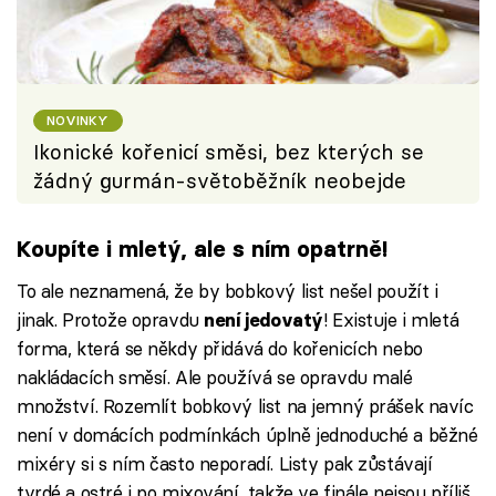
NOVINKY
Ikonické kořenicí směsi, bez kterých se
žádný gurmán-světoběžník neobejde
Koupíte i mletý, ale s ním opatrně!
To ale neznamená, že by bobkový list nešel použít i
jinak. Protože opravdu
! Existuje i mletá
není jedovatý
forma, která se někdy přidává do kořenicích nebo
nakládacích směsí. Ale používá se opravdu malé
množství. Rozemlít bobkový list na jemný prášek navíc
není v domácích podmínkách úplně jednoduché a běžné
mixéry si s ním často neporadí. Listy pak zůstávají
tvrdé a ostré i po mixování, takže ve finále nejsou příliš