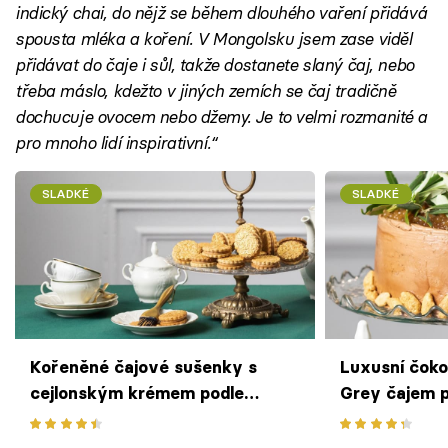
indický chai, do nějž se během dlouhého vaření přidává
spousta mléka a koření. V Mongolsku jsem zase viděl
přidávat do čaje i sůl, takže dostanete slaný čaj, nebo
třeba máslo, kdežto v jiných zemích se čaj tradičně
dochucuje ovocem nebo džemy. Je to velmi rozmanité a
pro mnoho lidí inspirativní.“
SLADKÉ
SLADKÉ
Kořeněné čajové sušenky s
Luxusní čoko
cejlonským krémem podle
Grey čajem p
Josefa Maršálka
Maršálka