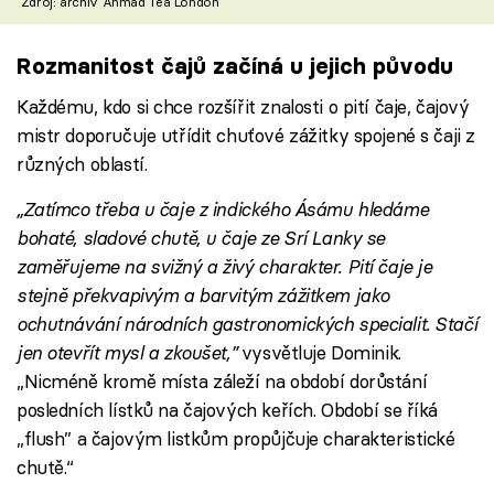
Zdroj: archiv Ahmad Tea London
Rozmanitost čajů začíná u jejich původu
Každému, kdo si chce rozšířit znalosti o pití čaje, čajový
mistr doporučuje utřídit chuťové zážitky spojené s čaji z
různých oblastí.
„Zatímco třeba u čaje z indického Ásámu hledáme
bohaté, sladové chutě, u čaje ze Srí Lanky se
zaměřujeme na svižný a živý charakter. Pití čaje je
stejně překvapivým a barvitým zážitkem jako
ochutnávání národních gastronomických specialit. Stačí
jen otevřít mysl a zkoušet,”
vysvětluje Dominik.
„Nicméně kromě místa záleží na období dorůstání
posledních lístků na čajových keřích. Období se říká
„flush” a čajovým listkům propůjčuje charakteristické
chutě.“