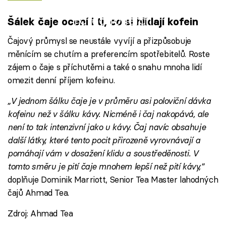
Failed to fetch
Šálek čaje ocení i ti, co si hlídají kofein
Čajový průmysl se neustále vyvíjí a přizpůsobuje
měnícím se chutím a preferencím spotřebitelů. Roste
zájem o čaje s příchutěmi a také o snahu mnoha lidí
omezit denní příjem kofeinu.
„V jednom šálku čaje je v průměru asi poloviční dávka
kofeinu než v šálku kávy. Nicméně i čaj nakopává, ale
není to tak intenzivní jako u kávy. Čaj navíc obsahuje
další látky, které tento pocit přirozeně vyrovnávají a
pomáhají vám v dosažení klidu a soustředěnosti. V
tomto směru je pití čaje mnohem lepší než pití kávy,”
doplňuje Dominik Marriott, Senior Tea Master lahodných
čajů Ahmad Tea.
Zdroj: Ahmad Tea