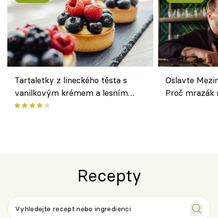
Tartaletky z lineckého těsta s
Oslavte Mezin
vanilkovým krémem a lesním
Proč mrazák n
ovocem podle Bread Society
horku vsadit 
Recepty