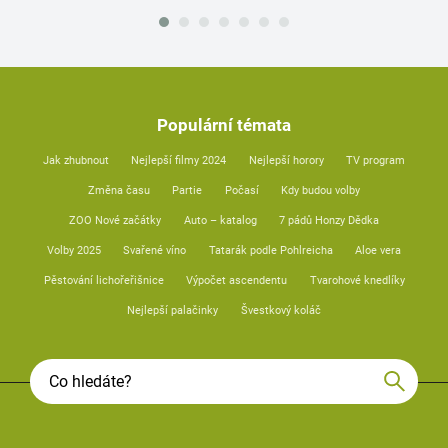
Populární témata
Jak zhubnout
Nejlepší filmy 2024
Nejlepší horory
TV program
Změna času
Partie
Počasí
Kdy budou volby
ZOO Nové začátky
Auto – katalog
7 pádů Honzy Dědka
Volby 2025
Svařené víno
Tatarák podle Pohlreicha
Aloe vera
Pěstování lichořeřišnice
Výpočet ascendentu
Tvarohové knedlíky
Nejlepší palačinky
Švestkový koláč