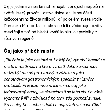
Čaj je jedním z nejstarších a nejoblíbenějších nápojů na
světě, který provází lidstvo tisíce let. Je součástí
každodenního života milionů lidí po celém světě. Podle
Dominika Marriotta si stále více lidí uvědomuje rozdíly
mezi čaji a začíná hledat vyšší kvalitu a speciality z
různých regionů.
Čaj jako příběh místa
„Pití čaje je jako cestování. Každý čaj vypráví legendu o
místě a rostlince, na které vyrostl. Jeho konzumace
může být stejně překvapivým zážitkem jako
ochutnávání gastronomických specialit z různých
světadílů. Přestože mnoho lidí vnímá čaj jako
jednotvárný nápoj, ve skutečnosti se jeho chuť a vůně
významně liší v závislosti na tom, zda pochází z Indie,
Srí Lanky, Keni nebo z dalších čajových velmocí. Chuť