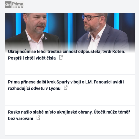
Ukrajincům se lehčí trestná činnost odpouštěla, tvrdí Koten.
Pospíšil chtěl vidět čísla
Prima přinese další krok Sparty v boji o LM. Fanoušci uvidí i
rozhodující odvetu v Lyonu
Rusko našlo slabé místo ukrajinské obrany. Útočit může téměř
bez varování