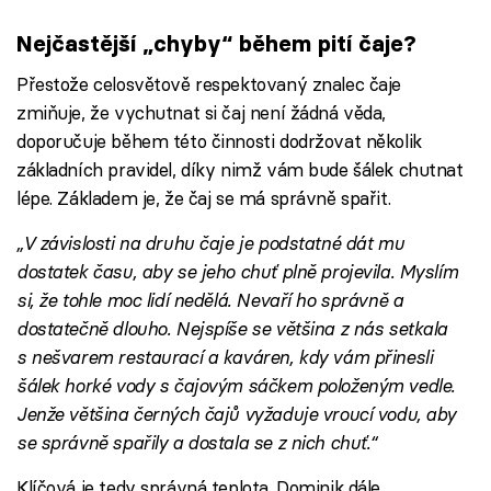
Nejčastější „chyby“ během pití čaje?
Přestože celosvětově respektovaný znalec čaje
zmiňuje, že vychutnat si čaj není žádná věda,
doporučuje během této činnosti dodržovat několik
základních pravidel, díky nimž vám bude šálek chutnat
lépe. Základem je, že čaj se má správně spařit.
„V závislosti na druhu čaje je podstatné dát mu
dostatek času, aby se jeho chuť plně projevila. Myslím
si, že tohle moc lidí nedělá. Nevaří ho správně a
dostatečně dlouho. Nejspíše se většina z nás setkala
s nešvarem restaurací a kaváren, kdy vám přinesli
šálek horké vody s čajovým sáčkem položeným vedle.
Jenže většina černých čajů vyžaduje vroucí vodu, aby
se správně spařily a dostala se z nich chuť.“
Klíčová je tedy správná teplota. Dominik dále