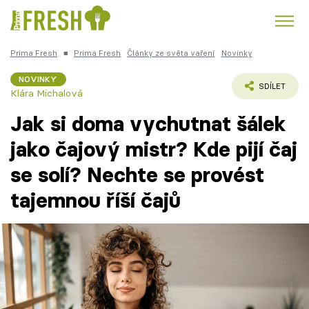
Prima Fresh
■
Prima Fresh
Články ze světa vaření
Novinky
Kuře
Polévky k večeři
Rychlé večeře
Trendy:
NOVINKY
SDÍLET
Klára Michalová
Česká kuchyně
Čokoláda
Jak si doma vychutnat šálek
jako čajový mistr? Kde pijí čaj
se solí? Nechte se provést
Témata
tajemnou říší čajů
Recepty
Články
TV Program