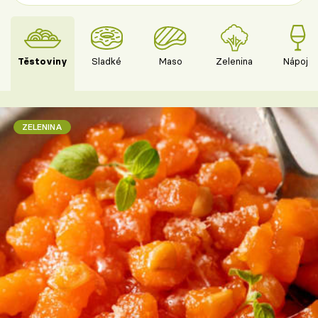
Těstoviny
Sladké
Maso
Zelenina
Nápoje
ZELENINA