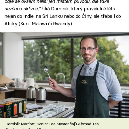
čaje se ovšem neliší jen místem původu, ale také
sezónou sklizně,“
říká Dominik, který pravidelně létá
nejen do Indie, na Srí Lanku nebo do Číny, ale třeba i do
Afriky (Keni, Malawi či Rwandy).
Dominik Marriott, Senior Tea Master čajů Ahmad Tea