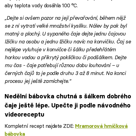
aby teplota vody dosáhla 100 °C.
„Dejte si ovšem pozor na její převařování, během nějž
se z ní vytratí velké množství kyslíku. Nálev by pak byl
matný a plochý. U sypaného čaje dejte jednu čajovou
lžičku na osobu a jednu lžičku navíc na konvičku. Čaj se
nejlépe vyluhuje v konvičce či šálku předehřátém
horkou vodou a přikrytý pokličkou či podšálkem. Dejte
mu čas - čaje potřebují různou dobu louhování – u
černých čajů to je podle druhu 3 až 8 minut. Na konci
procesu jej ještě zamíchejte.“
Nedělní bábovka chutná s šálkem dobrého
čaje ještě lépe. Upečte ji podle návodného
videoreceptu
Kompletní recept najdete ZDE:
Mramorová hrníčková
bábovka