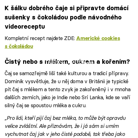
K šálku dobrého čaje si připravte domácí
sušenky s čokoládou podle návodného
videoreceptu
Kompletní recept najdete ZDE:
Americké cookies
s čokoládou
Failed to fetch
Čistý nebo s mlékem, cukrem a kořením?
Čaj se samozřejmě liší také kulturou a tradicí přípravy.
Dominik vysvětluje, že u něj doma v Británii je typické
pít čaj s mlékem a tento zvyk je zakořeněný i v mnoha
dalších zemích, jako je Indie nebo Srí Lanka, kde se vaří
silný čaj se spoustou mléka a cukru.
„Pro lidi, kteří pijí čaj bez mléka, to může být opravdu
velice zvláštní. Ale přiznávám, že i já sám si umím
vychutnat čaj jak v jeho čisté podobě, tak třeba jako