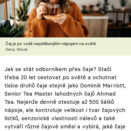
Škola vaření
Recepty z TV
Speciál: Cuketa
Čaj je po vodě nejoblíbenjším nápojem na světě
Těhotnej kuchař
Zdroj: iStock
Sledujte prima+
Jak se stát odborníkem přes čaje? Stačí
třeba 20 let cestovat po světě a ochutnat
Přihlášení
tisíce druhů čaje stejně jako Dominik Marriott,
Senior Tea Master lahodných čajů Ahmad
Tea. Nejenže denně otestuje až 500 šálků
Sledujte nás
nápoje, ale kontroluje velikost i tvar čajových
lístků, senzorické vlastnosti nálevů a také
vytváří různé čajové směsi a vybírá, jaké čaje