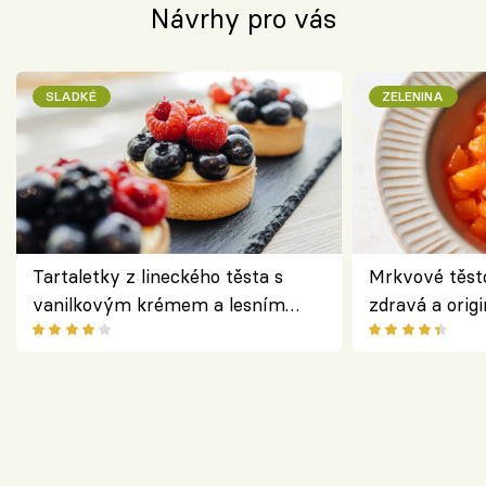
Návrhy pro vás
SLADKÉ
ZELENINA
Tartaletky z lineckého těsta s
Mrkvové těst
vanilkovým krémem a lesním
zdravá a origi
ovocem podle Bread Society
klasiky