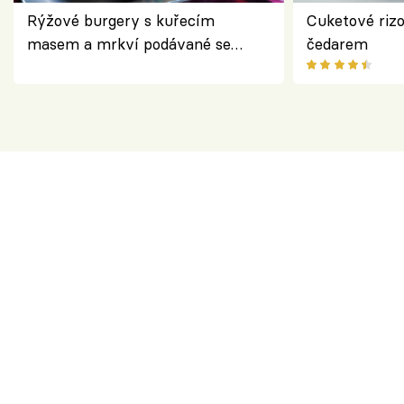
Rýžové burgery s kuřecím
Cuketové rizo
masem a mrkví podávané se
čedarem
salátem – lehká a chutná večeře