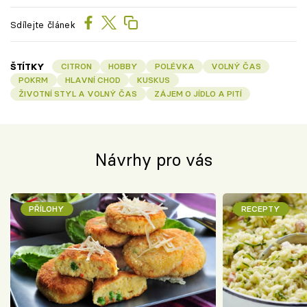
Sdílejte článek
ŠTÍTKY
CITRON
HOBBY
POLÉVKA
VOLNÝ ČAS
POKRM
HLAVNÍ CHOD
KUSKUS
ŽIVOTNÍ STYL A VOLNÝ ČAS
ZÁJEM O JÍDLO A PITÍ
Návrhy pro vás
PŘÍLOHY
RECEPTY