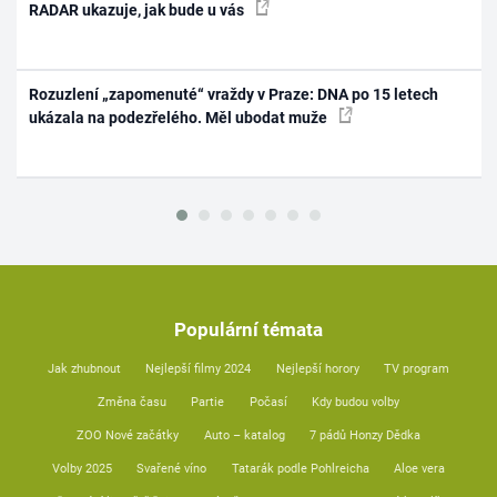
RADAR ukazuje, jak bude u vás
Rozuzlení „zapomenuté“ vraždy v Praze: DNA po 15 letech
ukázala na podezřelého. Měl ubodat muže
Populární témata
Jak zhubnout
Nejlepší filmy 2024
Nejlepší horory
TV program
Změna času
Partie
Počasí
Kdy budou volby
ZOO Nové začátky
Auto – katalog
7 pádů Honzy Dědka
Volby 2025
Svařené víno
Tatarák podle Pohlreicha
Aloe vera