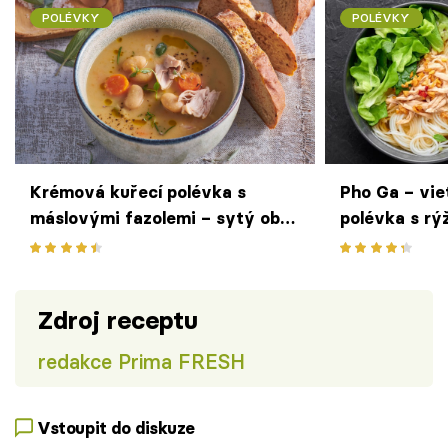
POLÉVKY
POLÉVKY
Krémová kuřecí polévka s
Pho Ga – vie
máslovými fazolemi – sytý oběd
polévka s rý
provoněný bylinkami
dokonalý pod
Zdroj receptu
redakce Prima FRESH
Vstoupit do diskuze