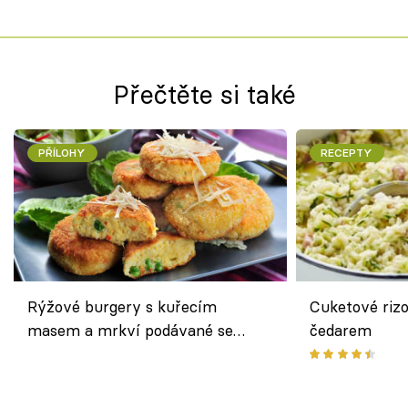
Přečtěte si také
PŘÍLOHY
RECEPTY
Rýžové burgery s kuřecím
Cuketové rizo
masem a mrkví podávané se
čedarem
salátem – lehká a chutná večeře