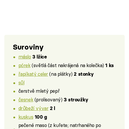
Suroviny
máslo
3 lžíce
pórek
(světlá část nakrájená na kolečka)
1 ks
řapíkatý celer
(na plátky)
2 stonky
sůl
čerstvě mletý pepř
česnek
(prolisovaný)
3 stroužky
drůbeží vývar
2 l
kuskus
100 g
pečené maso (z kuřete; natrhaného po