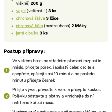
vlákně)
200 g
vejce
(velikost L)
3 ks
citronová šťáva
3 lžíce
citronová kůra
(nastrouhaná)
2 lžičky
jarní cibulka
3 ks
Postup přípravy:
Ve velkém hrnci na středním plameni rozpusťte
máslo, přidejte pórek, řapíkatý celer, osolte a
opepřete, opékejte asi 10 minut a na poslední
minutu přidejte česnek.
Přilijte vývar, přiveďte k varu a přisypte kuskus.
Polévku odstavte z plotny a vmíchejte do ní
natrhané kuřecí maso.
V misce prošlehejte vejce s citronovou šťávou a za