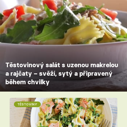
Těstovinový salát s uzenou makrelou
a rajčaty – svěží, sytý a připravený
během chvilky
TĚSTOVINY