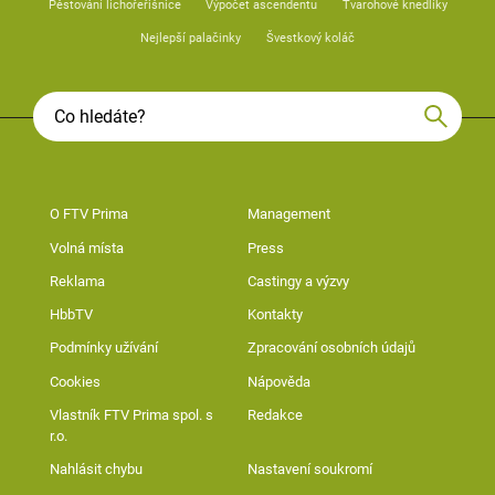
Pěstování lichořeřišnice
Výpočet ascendentu
Tvarohové knedlíky
Nejlepší palačinky
Švestkový koláč
O FTV Prima
Management
Volná místa
Press
Reklama
Castingy a výzvy
HbbTV
Kontakty
Podmínky užívání
Zpracování osobních údajů
Cookies
Nápověda
Vlastník FTV Prima spol. s
Redakce
r.o.
Nahlásit chybu
Nastavení soukromí