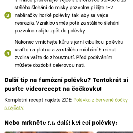
stálého šlehání do misky pozvolna přilijte 1–2
naběračky horké polévky tak, aby se vejce
nesrazila. Vzniklou směs poté za stálého šlehání
pozvolna nalijte zpět do polévky.
Nakonec vmíchejte kůru s jarní cibulkou, polévku
vraťte na plotnu a za stálého míchání 5 minut
zvolna vařte do zhoustnutí. Před podáváním
můžete dozdobit celerovou natí.
Další tip na famózní polévku? Tentokrát si
pusťte videorecept na čočkovku!
Kompletní recept najdete ZDE:
Polévka z červené čočky
s rajčaty
Failed to fetch
Nebo mrkněte na další kuřecí polévky: