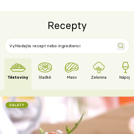
Recepty
Těstoviny
Sladké
Maso
Zelenina
Nápoje
SALÁTY