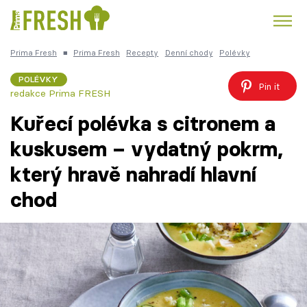
Prima Fresh
■
Prima Fresh
Recepty
Denní chody
Polévky
Kuře
Polévky k večeři
Rychlé večeře
Trendy:
POLÉVKY
Pin it
redakce Prima FRESH
Česká kuchyně
Čokoláda
Kuřecí polévka s citronem a
kuskusem – vydatný pokrm,
který hravě nahradí hlavní
Témata
chod
Recepty
Články
TV Program