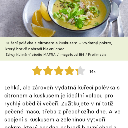
Škola vaření
Recepty z TV
Speciál: Cuketa
Kuřecí polévka s citronem a kuskusem – vydatný pokrm,
Těhotnej kuchař
který hravě nahradí hlavní chod
Zdroj: Kulinární studio MAFRA / Imagefood BM / Profimedia
Sledujte prima+
14x
Přihlášení
Lehká, ale zároveň vydatná kuřecí polévka s
citronem a kuskusem je ideální volbou pro
Sledujte nás
rychlý oběd či večeři. Zužitkujete v ní totiž
pečené maso, třeba z předchozího dne. A ve
spojení s kuskusem a zeleninou vytvoří
pokrm, který snadno nahradí hlavní chod a