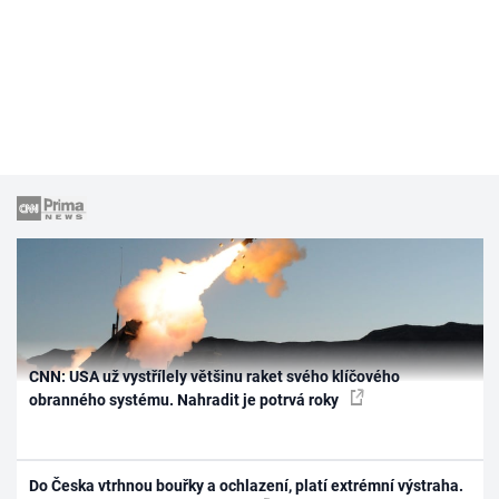
CNN: USA už vystřílely většinu raket svého klíčového
obranného systému. Nahradit je potrvá roky
Do Česka vtrhnou bouřky a ochlazení, platí extrémní výstraha.