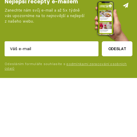
Nejlepší recepty e-mailem
Zanechte nám svůj e-mail a až 5x týdně
vás upozorníme na to nejnovější a nejlepší
z našeho webu.
ODESLAT
Odesláním formuláře souhlasíte s
podmínkami zpracování osobních
údajů