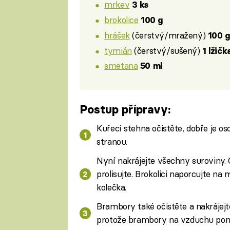
mrkev
3 ks
brokolice
100 g
hrášek
(čerstvý/mražený)
100 g
tymián
(čerstvý/sušený)
1 lžičk
smetana
50 ml
Postup přípravy:
Kuřecí stehna očistěte, dobře je os
stranou.
Nyní nakrájejte všechny suroviny. 
prolisujte. Brokolici naporcujte na 
kolečka.
Brambory také očistěte a nakrájejte
protože brambory na vzduchu pomě