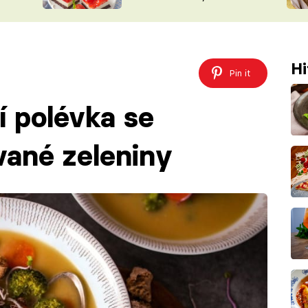
nepotřebujete troubu
ŠÉFREDAK
VYCHYTÁVKY
SOUTĚŽ FR
NA NÁKUPECH
ČASOPIS
Hi
Pin it
 polévka se
ané zeleniny