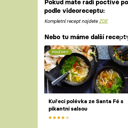
Pokud máte rádi poctivé p
podle videoreceptu:
Kompletní recept najdete
ZDE
Nebo tu máme další recepty
Fa
POLÉVKY
Kuřecí polévka ze Santa Fé s
pikantní salsou