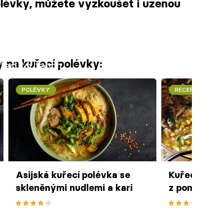
olévky, můžete vyzkoušet i uzenou
 na kuřecí polévky:
iled to fetch
POLÉVKY
RECEPTY
Asijská kuřecí polévka se
Kuřecí polé
skleněnými nudlemi a kari
z pomalého