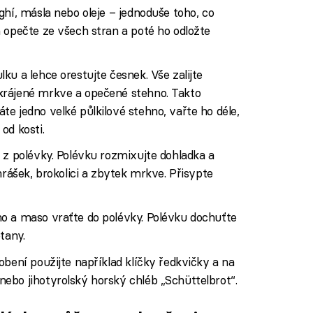
ghí, másla nebo oleje – jednoduše toho, co
 opečte ze všech stran a poté ho odložte
ku a lehce orestujte česnek. Vše zalijte
krájené mrkve a opečené stehno. Takto
e jedno velké půlkilové stehno, vařte ho déle,
od kosti.
 z polévky. Polévku rozmixujte dohladka a
hrášek, brokolici a zbytek mrkve. Přisypte
o a maso vraťte do polévky. Polévku dochuťte
tany.
obení použijte například klíčky ředkvičky a na
ebo jihotyrolský horský chléb „Schüttelbrot“.