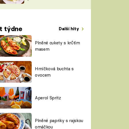
TORKY
ESH
t týdne
Další hity
Plněné cukety s krůtím
masem
Hrníčková buchta s
ovocem
Aperol Spritz
Plněné papriky s rajskou
omáčkou