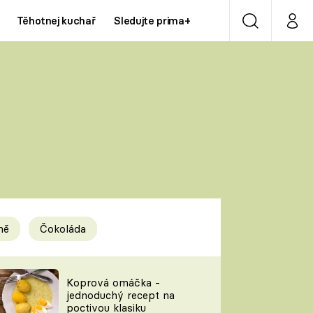
Těhotnej kuchař
Sledujte prima+
Vyhledávání
Můj p
Prima+
Y
CNN Prima NEWS
Prima ZOOM
ÍDLA
Prima LIVING
Prima Ženy
ně
Čokoláda
Prima LAJK
y
Koprová omáčka -
jednoduchý recept na
Sledujte nás
poctivou klasiku