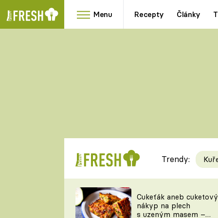
Menu
Recepty
Články
T
Oblíbené
Přílohy
recepty
HRANOLKY
HOUBY
KNEDLÍKY
DÝNĚ
KAŠE
RYCHLOVKY
Trendy:
Kuř
Populární
Videorecept
Cukeťák aneb cuketový
nákyp na plech
kuchaři
s uzeným masem –
TEĎ VAŘÍ ŠÉF!