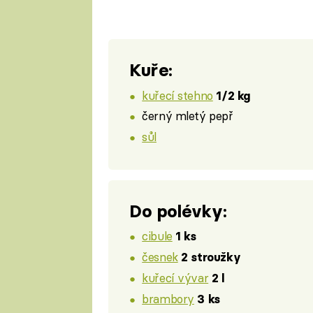
Kuře:
kuřecí stehno
1/2 kg
černý mletý pepř
sůl
Do polévky:
cibule
1 ks
česnek
2 stroužky
kuřecí vývar
2 l
brambory
3 ks