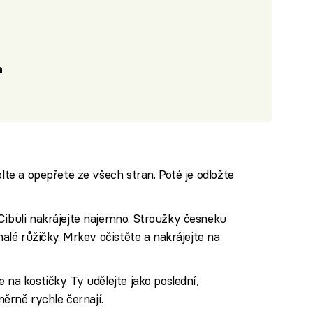
a
olte a opepřete ze všech stran. Poté je odložte
Cibuli nakrájejte najemno. Stroužky česneku
malé růžičky. Mrkev očistěte a nakrájejte na
 na kostičky. Ty udělejte jako poslední,
rně rychle černají.