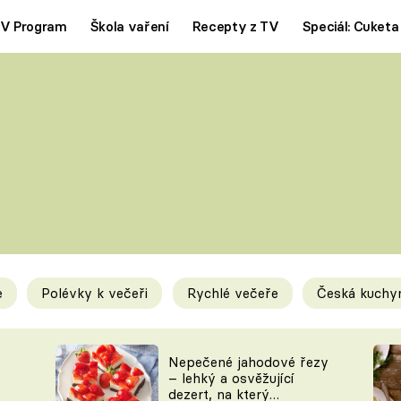
V Program
Škola vaření
Recepty z TV
Speciál: Cuketa
Polévky
Saláty
ČESKÁ KLASIKA
TĚSTOVIN
SILNÉ VÝVARY
SLADKÉ
KRÉMOVÉ
BEZMASÁ J
e
Polévky k večeři
Rychlé večeře
Česká kuchy
y
Tipy a triky
Novink
Nepečené jahodové řezy
– lehký a osvěžující
dezert, na který
KAM ZA JÍDLEM
BLOG