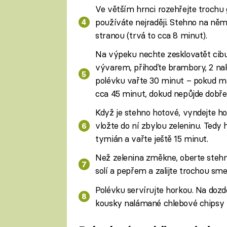
Ve větším hrnci rozehřejte trochu 
používáte nejraději. Stehno na něm
stranou (trvá to cca 8 minut).
Na výpeku nechte zesklovatět cibul
vývarem, přihoďte brambory, 2 na
polévku vařte 30 minut – pokud mát
cca 45 minut, dokud nepůjde dobře 
Když je stehno hotové, vyndejte ho
vložte do ní zbylou zeleninu. Tedy 
tymián a vařte ještě 15 minut.
Než zelenina změkne, oberte stehn
solí a pepřem a zalijte trochou sme
Polévku servírujte horkou. Na dozd
kousky nalámané chlebové chipsy n