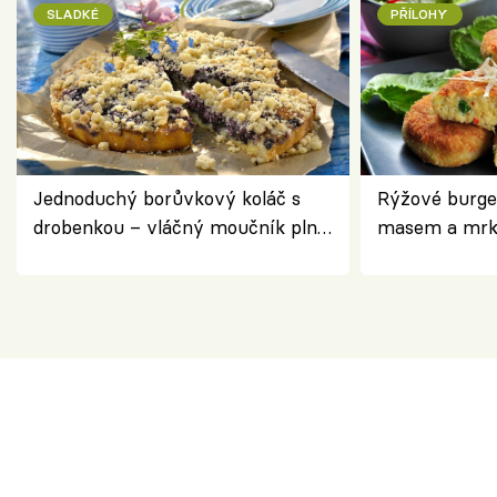
SLADKÉ
PŘÍLOHY
Jednoduchý borůvkový koláč s
Rýžové burge
drobenkou – vláčný moučník plný
masem a mrk
ovoce
salátem – leh