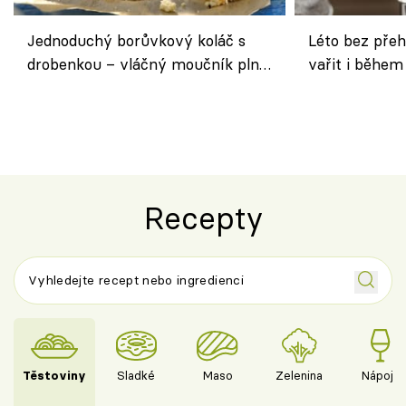
Jednoduchý borůvkový koláč s
Léto bez přeh
drobenkou – vláčný moučník plný
vařit i během
ovoce
Recepty
Těstoviny
Sladké
Maso
Zelenina
Nápoje