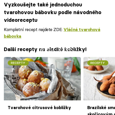
Vyzkoušejte také jednoduchou
tvarohovou bábovku podle návodného
videoreceptu
Kompletní recept najdete ZDE:
Vláčná tvarohová
bábovka
Failed to fetch
Další recepty na sladké koblížky!
RECEPTY
RECEPTY
Tvarohové citrusové koblížky
Brazilské sm
skořicovým 