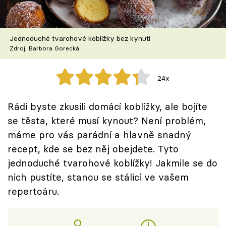
Škola vaření
Recepty z TV
Jednoduché tvarohové koblížky bez kynutí
Zdroj: Barbora Gorecká
Speciál: Cuketa
24x
Těhotnej kuchař
Rádi byste zkusili domácí koblížky, ale bojíte
Sledujte prima+
se těsta, které musí kynout? Není problém,
máme pro vás parádní a hlavně snadný
Přihlášení
recept, kde se bez něj obejdete. Tyto
jednoduché tvarohové koblížky! Jakmile se do
nich pustíte, stanou se stálicí ve vašem
Sledujte nás
repertoáru.