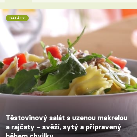
SALÁTY
Těstovinový salát s uzenou makrelou
a rajčaty – svěží, sytý a připravený
během chvilky