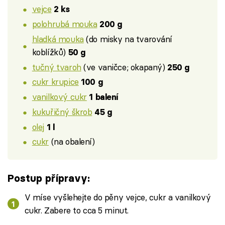
vejce
2 ks
polohrubá mouka
200 g
hladká mouka
(do misky na tvarování
koblížků)
50 g
tučný tvaroh
(ve vaničce; okapaný)
250 g
cukr krupice
100 g
vanilkový cukr
1 balení
kukuřičný škrob
45 g
olej
1 l
cukr
(na obalení)
Postup přípravy:
V míse vyšlehejte do pěny vejce, cukr a vanilkový
cukr. Zabere to cca 5 minut.