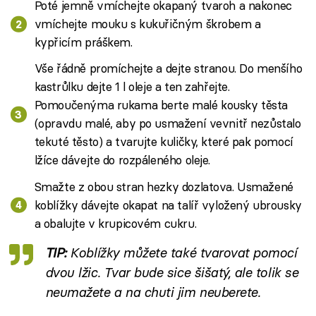
Poté jemně vmíchejte okapaný tvaroh a nakonec
vmíchejte mouku s kukuřičným škrobem a
kypřicím práškem.
Vše řádně promíchejte a dejte stranou. Do menšího
kastrůlku dejte 1 l oleje a ten zahřejte.
Pomoučenýma rukama berte malé kousky těsta
(opravdu malé, aby po usmažení vevnitř nezůstalo
tekuté těsto) a tvarujte kuličky, které pak pomocí
lžíce dávejte do rozpáleného oleje.
Smažte z obou stran hezky dozlatova. Usmažené
koblížky dávejte okapat na talíř vyložený ubrousky
a obalujte v krupicovém cukru.
TIP:
Koblížky můžete také tvarovat pomocí
dvou lžic. Tvar bude sice šišatý, ale tolik se
neumažete a na chuti jim neuberete.