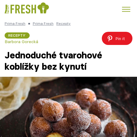
Prima Fresh
■
Prima Fresh
Recepty
Kuře
Polévky k večeři
Rychlé večeře
Trendy:
RECEPTY
Pin it
Barbora Gorecká
Česká kuchyně
Čokoláda
Jednoduché tvarohové
koblížky bez kynutí
Témata
Recepty
Články
TV Program