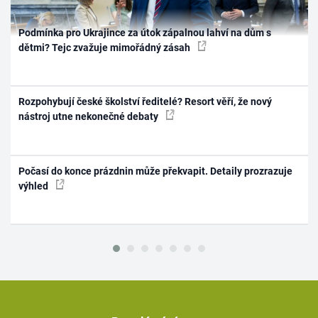
Podmínka pro Ukrajince za útok zápalnou lahví na dům s
dětmi? Tejc zvažuje mimořádný zásah
Rozpohybují české školství ředitelé? Resort věří, že nový
nástroj utne nekonečné debaty
Počasí do konce prázdnin může překvapit. Detaily prozrazuje
výhled