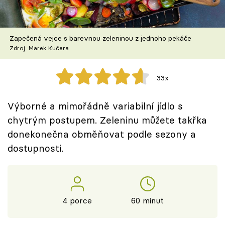
Škola vaření
Recepty z TV
Zapečená vejce s barevnou zeleninou z jednoho pekáče
Zdroj: Marek Kučera
Speciál: Cuketa
33x
Těhotnej kuchař
Výborné a mimořádně variabilní jídlo s
Sledujte prima+
chytrým postupem. Zeleninu můžete takřka
donekonečna obměňovat podle sezony a
Přihlášení
dostupnosti.
Sledujte nás
4 porce
60 minut