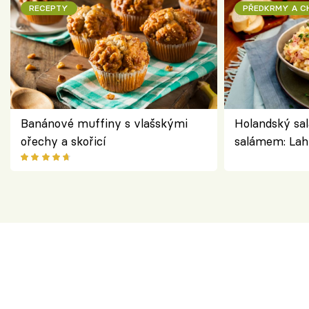
RECEPTY
PŘEDKRMY A 
Banánové muffiny s vlašskými
Holandský sal
ořechy a skořicí
salámem: Lah
klasika, která
jako dřív