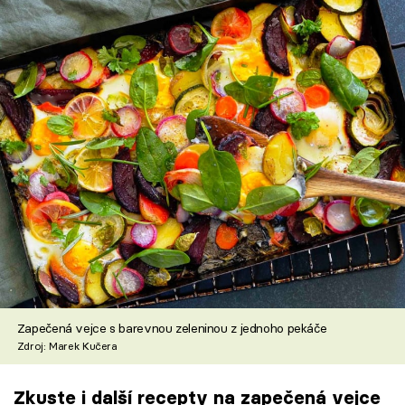
Zapečená vejce s barevnou zeleninou z jednoho pekáče
Zdroj: Marek Kučera
Zkuste i další recepty na zapečená vejce