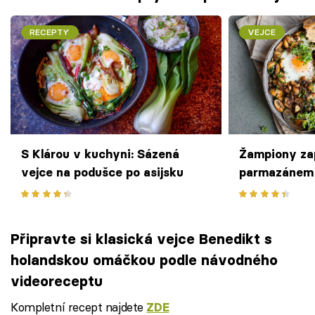
RECEPTY
VEJCE
S Klárou v kuchyni: Sázená
Žampiony za
vejce na podušce po asijsku
parmazánem
Připravte si klasická vejce Benedikt s
holandskou omáčkou podle návodného
videoreceptu
Kompletní recept najdete
ZDE