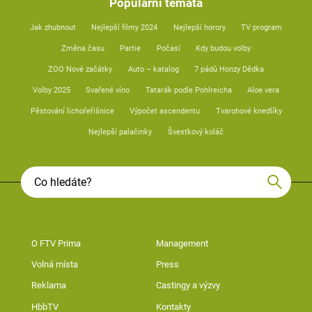
Populární témata
Jak zhubnout
Nejlepší filmy 2024
Nejlepší horory
TV program
Změna času
Partie
Počasí
Kdy budou volby
ZOO Nové začátky
Auto – katalog
7 pádů Honzy Dědka
Volby 2025
Svařené víno
Tatarák podle Pohlreicha
Aloe vera
Pěstování lichořeřišnice
Výpočet ascendentu
Tvarohové knedlíky
Nejlepší palačinky
Švestkový koláč
O FTV Prima
Management
Volná místa
Press
Reklama
Castingy a výzvy
HbbTV
Kontakty