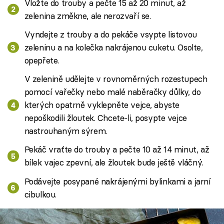
Vložte do trouby a pečte 15 až 20 minut, až
zelenina změkne, ale nerozvaří se.
Vyndejte z trouby a do pekáče vsypte listovou
zeleninu a na kolečka nakrájenou cuketu. Osolte,
opepřete.
V zelenině udělejte v rovnoměrných rozestupech
pomocí vařečky nebo malé naběračky důlky, do
kterých opatrně vyklepněte vejce, abyste
nepoškodili žloutek. Chcete-li, posypte vejce
nastrouhaným sýrem.
Pekáč vraťte do trouby a pečte 10 až 14 minut, až
bílek vajec zpevní, ale žloutek bude ještě vláčný.
Podávejte posypané nakrájenými bylinkami a jarní
cibulkou.