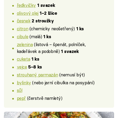
ředkvičky
1 svazek
olivový olej
1–2 lžíce
česnek
2 stroužky
citron
(chemicky neošetřený)
1 ks
cibule
(malá)
1 ks
zelenina
(listová – špenát, polníček,
kadeřávek a podobně)
1 svazek
cuketa
1 ks
vejce
5–8 ks
strouhaný parmazán
(nemusí být)
bylinky
(nebo jarní cibulka na posypání)
sůl
pepř
(čerstvě namletý)