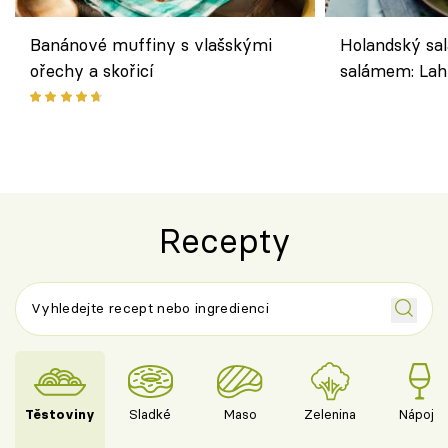
Banánové muffiny s vlašskými
Holandský sal
ořechy a skořicí
salámem: Lah
klasika, která
jako dřív
Recepty
Těstoviny
Sladké
Maso
Zelenina
Nápoje