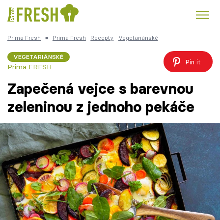
Prima Fresh
■
Prima Fresh
Recepty
Vegetariánské
Kuře
Polévky k večeři
Rychlé večeře
Trendy:
VEGETARIÁNSKÉ
Pin it
Prima FRESH
Česká kuchyně
Čokoláda
Zapečená vejce s barevnou
zeleninou z jednoho pekáče
Témata
Recepty
Články
TV Program