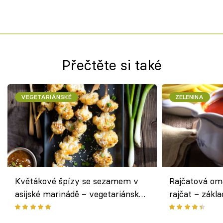
Přečtěte si také
VEGETARIÁNSKÉ
ZELENINA
Květákové špízy se sezamem v
Rajčatová om
asijské marinádě – vegetariánská
rajčat – zákla
chuťovka z grilu