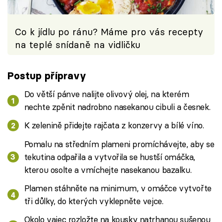
Co k jídlu po ránu? Máme pro vás recepty
na teplé snídaně na vidličku
Postup přípravy
Do větší pánve nalijte olivový olej, na kterém
nechte zpěnit nadrobno nasekanou cibuli a česnek.
K zelenině přidejte rajčata z konzervy a bílé víno.
Pomalu na středním plameni promíchávejte, aby se
tekutina odpařila a vytvořila se hustší omáčka,
kterou osolte a vmíchejte nasekanou bazalku.
Plamen stáhněte na minimum, v omáčce vytvořte
tři důlky, do kterých vyklepněte vejce.
Okolo vajec rozložte na kousky natrhanou sušenou