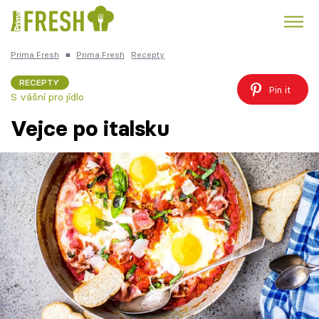
Prima Fresh
■
Prima Fresh
Recepty
Kuře
Polévky k večeři
Rychlé večeře
Trendy:
RECEPTY
Pin it
S vášní pro jídlo
Česká kuchyně
Čokoláda
Vejce po italsku
Témata
Recepty
Články
TV Program