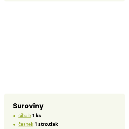
Suroviny
cibule
1 ks
česnek
1 stroužek