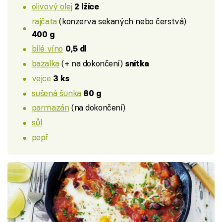
olivový olej
2 lžíce
rajčata
(konzerva sekaných nebo čerstvá)
400 g
bílé víno
0,5 dl
bazalka
(+ na dokončení)
snítka
vejce
3 ks
sušená šunka
80 g
parmazán
(na dokončení)
sůl
pepř