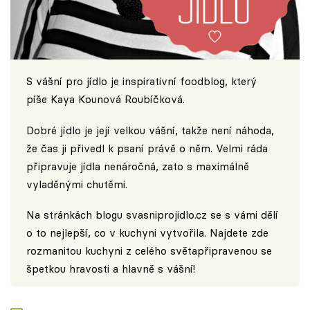
S vášní pro jídlo je inspirativní foodblog, který
píše Kaya Kounová Roubíčková.
Dobré jídlo je její velkou vášní, takže není náhoda,
že čas ji přivedl k psaní právě o něm. Velmi ráda
připravuje jídla nenáročná, zato s maximálně
vyladěnými chutěmi.
Na stránkách blogu
svasniprojidlo.cz
se s vámi dělí
o to nejlepší, co v kuchyni vytvořila. Najdete zde
rozmanitou kuchyni z celého světapřipravenou se
špetkou hravosti a hlavně s vášní!