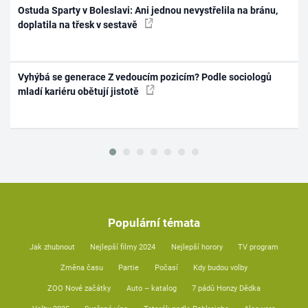
Ostuda Sparty v Boleslavi: Ani jednou nevystřelila na bránu,
doplatila na třesk v sestavě
Vyhýbá se generace Z vedoucím pozicím? Podle sociologů
mladí kariéru obětují jistotě
Populární témata
Jak zhubnout
Nejlepší filmy 2024
Nejlepší horory
TV program
Změna času
Partie
Počasí
Kdy budou volby
ZOO Nové začátky
Auto – katalog
7 pádů Honzy Dědka