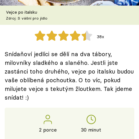
Škola vaření
Vejce po italsku
Zdroj: S vášní pro jídlo
Recepty z TV
Speciál: Cuketa
38x
Těhotnej kuchař
Snídaňoví jedlíci se dělí na dva tábory,
milovníky sladkého a slaného. Jestli jste
Sledujte prima+
zastánci toho druhého, vejce po italsku budou
vaše oblíbená pochoutka. O to víc, pokud
Přihlášení
milujete vejce s tekutým žloutkem. Tak jdeme
snídat! :)
Sledujte nás
2 porce
30 minut