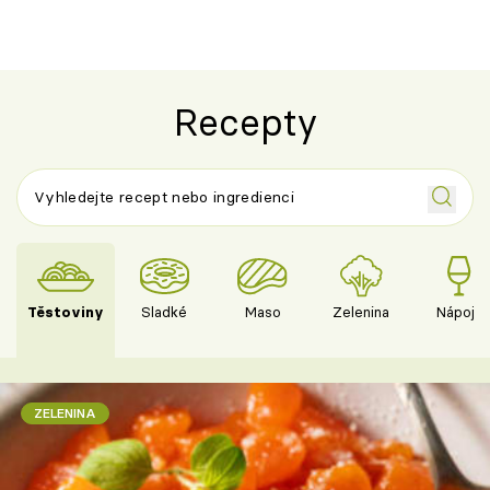
Recepty
Těstoviny
Sladké
Maso
Zelenina
Nápoje
ZELENINA