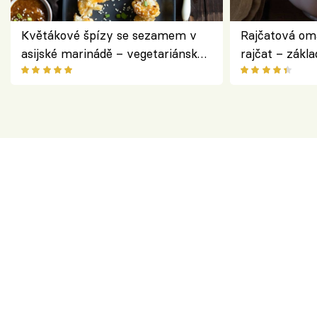
Květákové špízy se sezamem v
Rajčatová om
asijské marinádě – vegetariánská
rajčat – zákla
chuťovka z grilu