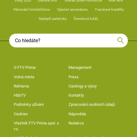
Volby 2025
Svařené víno
Tatarák podle Pohlreicha
Aloe vera
Pěstování lichořeřišnice
Výpočet ascendentu
Tvarohové knedlíky
Nejlepší palačinky
Švestkový koláč
O FTV Prima
Management
Volná místa
Press
Reklama
Castingy a výzvy
HbbTV
Kontakty
Podmínky užívání
Zpracování osobních údajů
Cookies
Nápověda
Vlastník FTV Prima spol. s
Redakce
r.o.