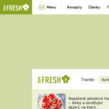
Menu
Recepty
Články
T
Oblíbené
Přílohy
recepty
HRANOLKY
HOUBY
KNEDLÍKY
DÝNĚ
KAŠE
RYCHLOVKY
Trendy:
Kuř
Populární
Videorecept
Nepečené jahodové ře
– lehký a osvěžující
kuchaři
dezert, na který
TEĎ VAŘÍ ŠÉF!