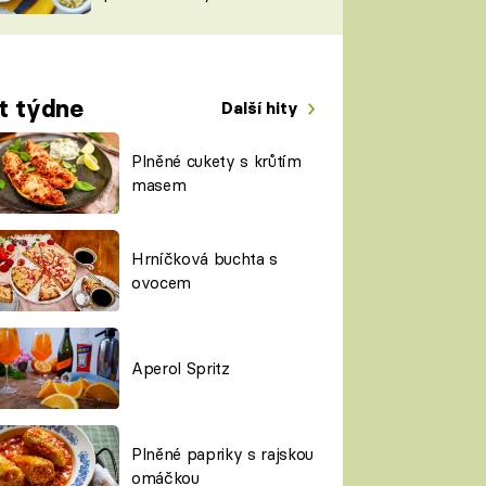
TORKY
ESH
t týdne
Další hity
Plněné cukety s krůtím
masem
Hrníčková buchta s
ovocem
Aperol Spritz
Plněné papriky s rajskou
omáčkou