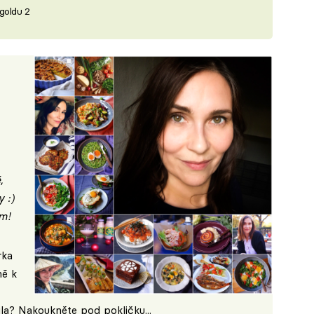
goldu 2
,
 :)
ím!
rka
ně k
la? Nakoukněte pod pokličku...