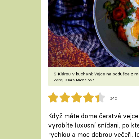
S Klárou v kuchyni: Vejce na podušce z 
Zdroj: Klára Michalová
34x
Když máte doma čerstvá vejce,
vyrobíte luxusní snídani, po k
rychlou a moc dobrou večeři. Id