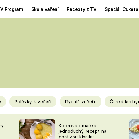
V Program
Škola vaření
Recepty z TV
Speciál: Cuketa
Polévky
Saláty
ČESKÁ KLASIKA
TĚSTOVIN
SILNÉ VÝVARY
SLADKÉ
KRÉMOVÉ
BEZMASÁ J
e
Polévky k večeři
Rychlé večeře
Česká kuchy
y
Tipy a triky
Novink
zy
Koprová omáčka -
jednoduchý recept na
poctivou klasiku
KAM ZA JÍDLEM
BLOG