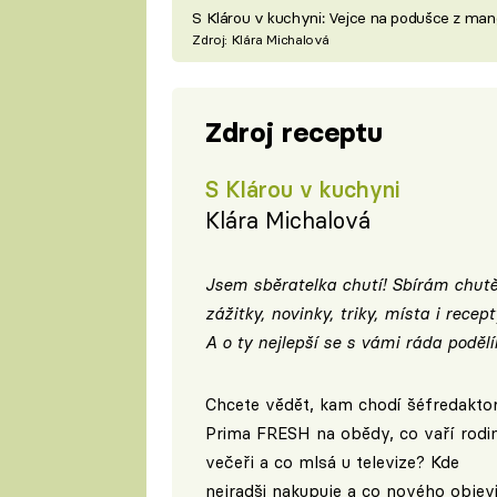
S Klárou v kuchyni: Vejce na podušce z man
Zdroj: Klára Michalová
Zdroj receptu
S Klárou v kuchyni
Klára Michalová
Jsem sběratelka chutí! Sbírám chutě
zážitky, novinky, triky, místa i recepty
A o ty nejlepší se s vámi ráda poděl
Chcete vědět, kam chodí šéfredakto
Prima FRESH na obědy, co vaří rodi
večeři a co mlsá u televize? Kde
nejradši nakupuje a co nového objevi