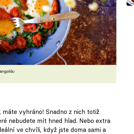
mangoldu
 máte vyhráno! Snadno z nich totiž
teré nebudete mít hned hlad. Nebo extra
eální ve chvíli, když jste doma sami a