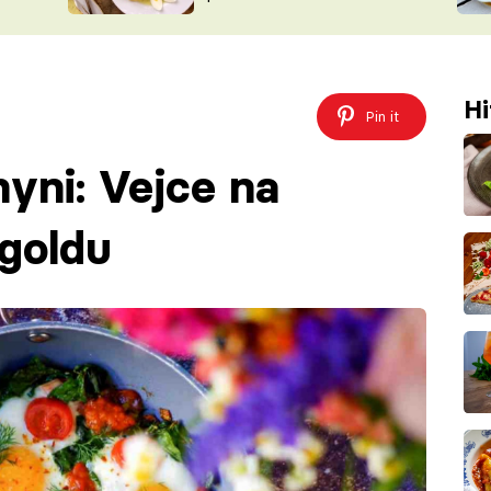
ŠÉFREDAK
VYCHYTÁVKY
SOUTĚŽ FR
NA NÁKUPECH
ČASOPIS
Hi
Pin it
hyni: Vejce na
goldu