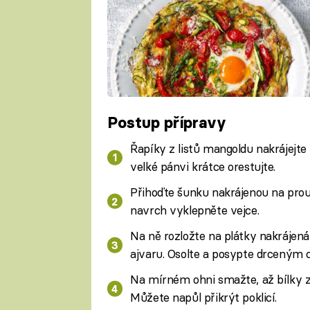
Postup přípravy
Řapíky z listů mangoldu nakrájejt
velké pánvi krátce orestujte.
Přihoďte šunku nakrájenou na prou
navrch vyklepněte vejce.
Na ně rozložte na plátky nakrájená 
ajvaru. Osolte a posypte drceným ch
Na mírném ohni smažte, až bílky z
Můžete napůl přikrýt poklicí.