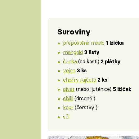
Suroviny
přepuštěné máslo
1 lžička
mangold
3 listy
šunka
(od kosti)
2 plátky
vejce
3 ks
cherry rajčata
2 ks
ajvar
(nebo ljutěnice)
5 lžiček
chilli
(drcené )
kopr
(čerstvý )
sůl