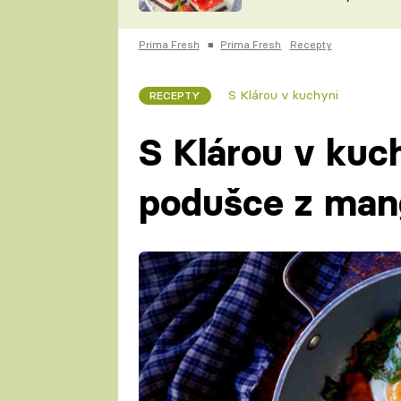
nepotřebujete troubu
ZDENĚK
ČESKO NA TALÍŘI
POHLREICH
Prima Fresh
■
Prima Fresh
Recepty
KAROLÍNA,
JAROSLAV SAPÍK
DOMÁCÍ
S Klárou v kuchyni
RECEPTY
KUCHAŘKA
KAROLÍNA
KAMBERSKÁ
S Klárou v kuc
podušce z man