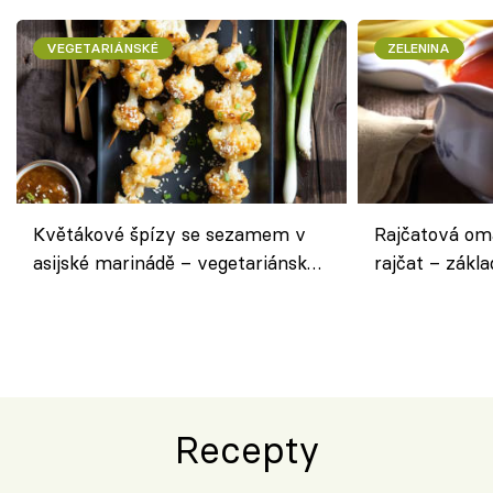
VEGETARIÁNSKÉ
ZELENINA
Květákové špízy se sezamem v
Rajčatová om
asijské marinádě – vegetariánská
rajčat – zákla
chuťovka z grilu
Recepty