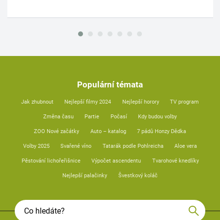
Populární témata
Jak zhubnout
Nejlepší filmy 2024
Nejlepší horory
TV program
Změna času
Partie
Počasí
Kdy budou volby
ZOO Nové začátky
Auto – katalog
7 pádů Honzy Dědka
Volby 2025
Svařené víno
Tatarák podle Pohlreicha
Aloe vera
Pěstování lichořeřišnice
Výpočet ascendentu
Tvarohové knedlíky
Nejlepší palačinky
Švestkový koláč