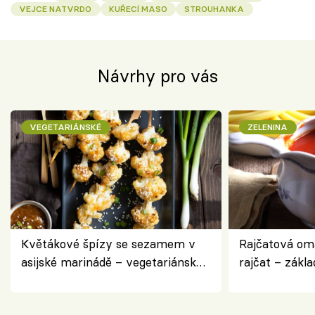
VEJCE NATVRDO
KUŘECÍ MASO
STROUHANKA
Návrhy pro vás
VEGETARIÁNSKÉ
ZELENINA
Květákové špízy se sezamem v
Rajčatová om
asijské marinádě – vegetariánská
rajčat – zákla
chuťovka z grilu