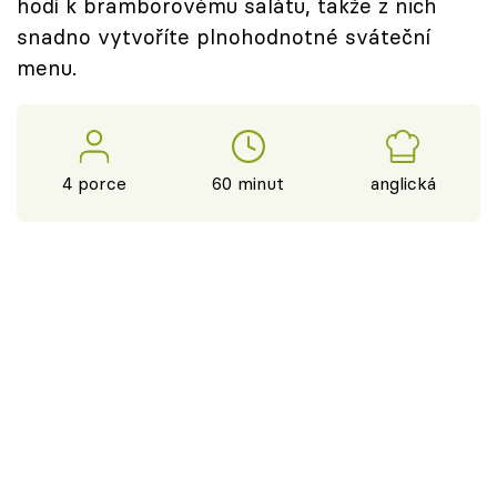
hodí k bramborovému salátu, takže z nich
snadno vytvoříte plnohodnotné sváteční
menu.
4 porce
60 minut
anglická