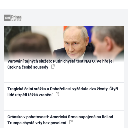
Varování tajných služeb: Putin chystá test NATO. Ve hře je i
útok na české sousedy
Tragická čelní srážka u Pohořelic si vyžádala dva životy. Čtyři
lidé utrpěli těžká zranění
Grónsko v pohotovosti: Americká firma napojená na lidi od
Trumpa chystá vrty bez povolení