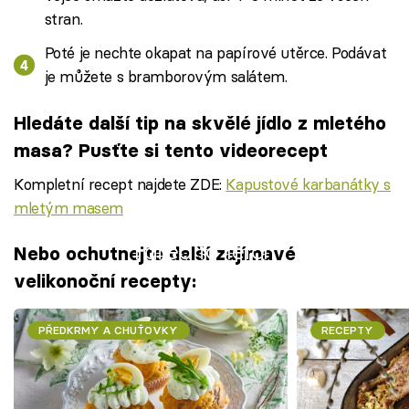
stran.
Poté je nechte okapat na papírové utěrce. Podávat
je můžete s bramborovým salátem.
Hledáte další tip na skvělé jídlo z mletého
masa? Pusťte si tento videorecept
Kompletní recept najdete ZDE:
Kapustové karbanátky s
mletým masem
Failed to fetch
Nebo ochutnejte další zajímavé
velikonoční recepty:
PŘEDKRMY A CHUŤOVKY
RECEPTY