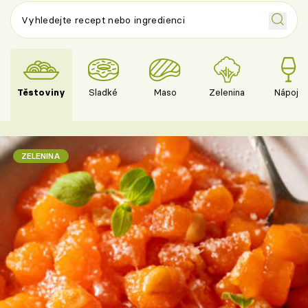
Těstoviny
Sladké
Maso
Zelenina
Nápoje
ZELENINA