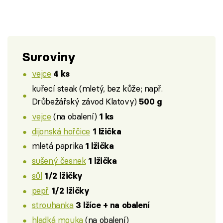
Suroviny
vejce
4 ks
kuřecí steak (mletý, bez kůže; např.
Drůbežářský závod Klatovy)
500 g
vejce
(na obalení)
1 ks
dijonská hořčice
1 lžička
mletá paprika
1 lžička
sušený česnek
1 lžička
sůl
1/2 lžičky
pepř
1/2 lžičky
strouhanka
3 lžíce + na obalení
hladká mouka
(na obalení)