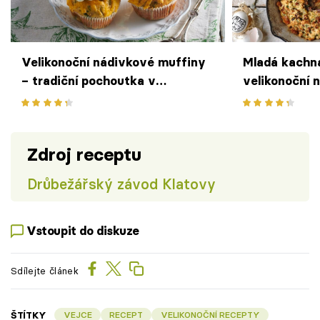
Velikonoční nádivkové muffiny
Mladá kachn
– tradiční pochoutka v
velikonoční 
netradičním kabátku
mandlemi
Zdroj receptu
Drůbežářský závod Klatovy
Vstoupit do diskuze
Sdílejte článek
ŠTÍTKY
VEJCE
RECEPT
VELIKONOČNÍ RECEPTY