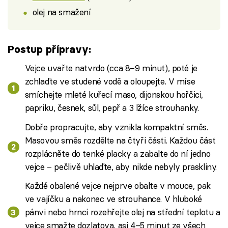
olej na smažení
Postup přípravy:
Vejce uvařte natvrdo (cca 8–9 minut), poté je
zchlaďte ve studené vodě a oloupejte. V míse
smíchejte mleté kuřecí maso, dijonskou hořčici,
papriku, česnek, sůl, pepř a 3 lžíce strouhanky.
Dobře propracujte, aby vznikla kompaktní směs.
Masovou směs rozdělte na čtyři části. Každou část
rozplácněte do tenké placky a zabalte do ní jedno
vejce – pečlivě uhlaďte, aby nikde nebyly praskliny.
Každé obalené vejce nejprve obalte v mouce, pak
ve vajíčku a nakonec ve strouhance. V hluboké
pánvi nebo hrnci rozehřejte olej na střední teplotu a
vejce smažte dozlatova, asi 4–5 minut ze všech