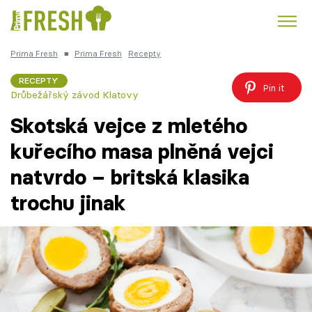
Prima Fresh
■
Prima Fresh
Recepty
Kuře
Polévky k večeři
Rychlé večeře
Trendy:
RECEPTY
Pin it
Drůbežářský závod Klatovy
Česká kuchyně
Čokoláda
Skotská vejce z mletého
kuřecího masa plněná vejci
natvrdo – britská klasika
Témata
trochu jinak
Recepty
Články
TV Program