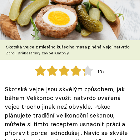
Škola vaření
Recepty z TV
Speciál: Cuketa
Skotská vejce z mletého kuřecího masa plněná vejci natvrdo
Těhotnej kuchař
Zdroj: Drůbežářský závod Klatovy
Sledujte prima+
19x
Přihlášení
Skotská vejce jsou skvělým způsobem, jak
během Velikonoc využít natvrdo uvařená
vejce trochu jinak než obvykle. Pokud
Sledujte nás
plánujete tradiční velikonoční sekanou,
můžete si tímto receptem usnadnit práci a
připravit porce jednodušeji. Navíc se skvěle