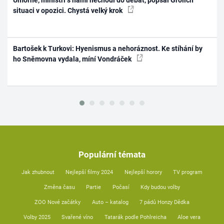
situaci v opozici. Chystá velký krok
Bartošek k Turkovi: Hyenismus a nehoráznost. Ke stíhání by
ho Sněmovna vydala, míní Vondráček
Populární témata
Jak zhubnout
Nejlepší filmy 2024
Nejlepší horory
TV program
Změna času
Partie
Počasí
Kdy budou volby
ZOO Nové začátky
Auto – katalog
7 pádů Honzy Dědka
Volby 2025
Svařené víno
Tatarák podle Pohlreicha
Aloe vera