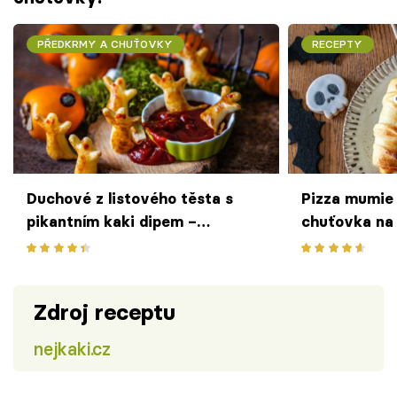
PŘEDKRMY A CHUŤOVKY
RECEPTY
Duchové z listového těsta s
Pizza mumie 
pikantním kaki dipem –
chuťovka na
chuťovka jako stvořená pro
párty
Halloween
Zdroj receptu
nejkaki.cz