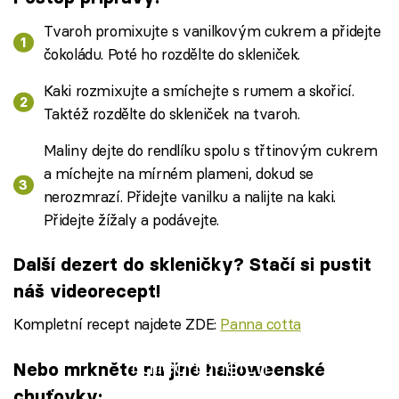
Tvaroh promixujte s vanilkovým cukrem a přidejte
čokoládu. Poté ho rozdělte do skleniček.
Kaki rozmixujte a smíchejte s rumem a skořicí.
Taktéž rozdělte do skleniček na tvaroh.
Maliny dejte do rendlíku spolu s třtinovým cukrem
a míchejte na mírném plameni, dokud se
nerozmrazí. Přidejte vanilku a nalijte na kaki.
Přidejte žížaly a podávejte.
Další dezert do skleničky? Stačí si pustit
náš videorecept!
Kompletní recept najdete ZDE:
Panna cotta
Failed to fetch
Nebo mrkněte na jiné halloweenské
chuťovky: