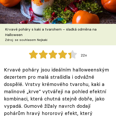
Škola vaření
Recepty z TV
Krvavé poháry s kaki a tvarohem – sladká odměna na
Speciál: Cuketa
Halloween
Zdroj: se souhlasem Nejkaki
Těhotnej kuchař
22x
Sledujte prima+
Krvavé poháry jsou ideálním halloweenským
Přihlášení
dezertem pro malá strašidla i odvážné
dospělé. Vrstvy krémového tvarohu, kaki a
malinové „krve“ vytvářejí na pohled efektní
Sledujte nás
kombinaci, která chutná stejně dobře, jako
vypadá. Gumové žížaly navrch dodají
pohárům hravý hororový efekt, který