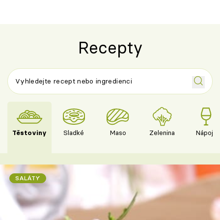
Recepty
Těstoviny
Sladké
Maso
Zelenina
Nápoje
SALÁTY