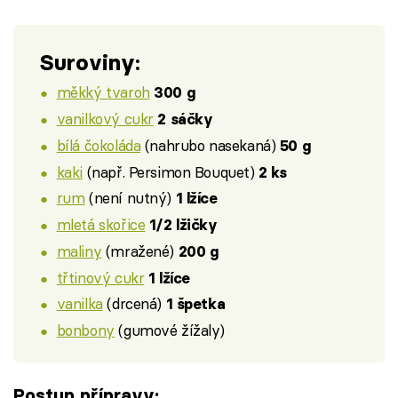
Suroviny:
měkký tvaroh
300 g
vanilkový cukr
2 sáčky
bílá čokoláda
(nahrubo nasekaná)
50 g
kaki
(např. Persimon Bouquet)
2 ks
rum
(není nutný)
1 lžíce
mletá skořice
1/2 lžičky
maliny
(mražené)
200 g
třtinový cukr
1 lžíce
vanilka
(drcená)
1 špetka
bonbony
(gumové žížaly)
Postup přípravy: