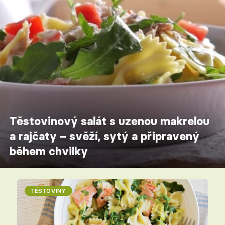
Těstovinový salát s uzenou makrelou
a rajčaty – svěží, sytý a připravený
během chvilky
TĚSTOVINY