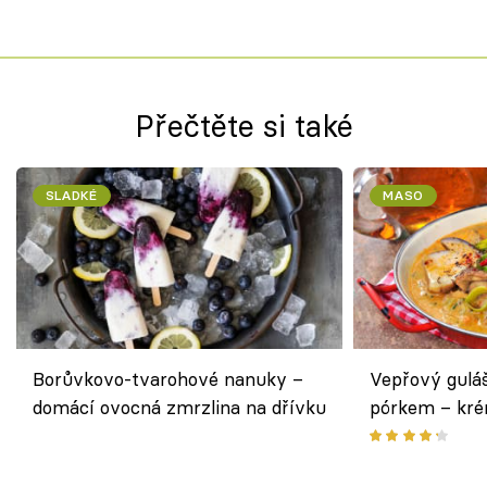
Přečtěte si také
SLADKÉ
MASO
Borůvkovo-tvarohové nanuky –
Vepřový gulá
domácí ovocná zmrzlina na dřívku
pórkem – kr
pokrm z jedn