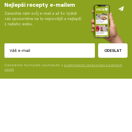
Nejlepší recepty e-mailem
Zanechte nám svůj e-mail a až 5x týdně
vás upozorníme na to nejnovější a nejlepší
z našeho webu.
ODESLAT
Odesláním formuláře souhlasíte s
podmínkami zpracování osobních
údajů