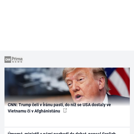
CNN: Trump čelí v Íránu pasti, do níž se USA dostaly ve
Vietnamu či v Afghánistánu
Úmorné, ministři s námi nechodí do debat, popsal Grolich