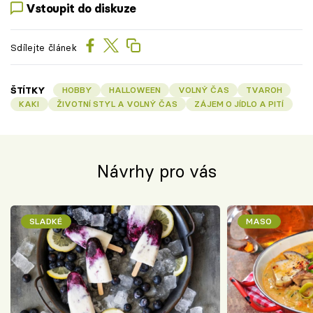
Vstoupit do diskuze
Sdílejte článek
ŠTÍTKY
HOBBY
HALLOWEEN
VOLNÝ ČAS
TVAROH
KAKI
ŽIVOTNÍ STYL A VOLNÝ ČAS
ZÁJEM O JÍDLO A PITÍ
Návrhy pro vás
SLADKÉ
MASO