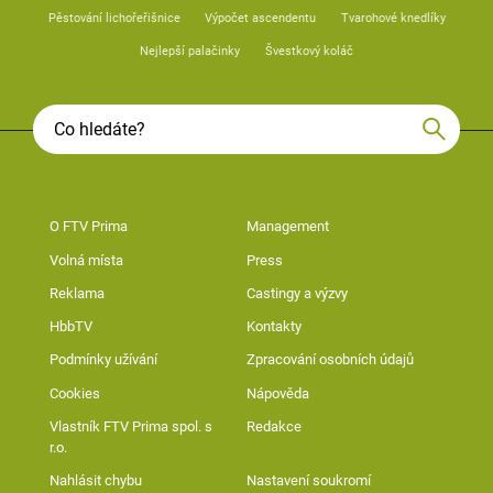
Pěstování lichořeřišnice
Výpočet ascendentu
Tvarohové knedlíky
Nejlepší palačinky
Švestkový koláč
O FTV Prima
Management
Volná místa
Press
Reklama
Castingy a výzvy
HbbTV
Kontakty
Podmínky užívání
Zpracování osobních údajů
Cookies
Nápověda
Vlastník FTV Prima spol. s
Redakce
r.o.
Nahlásit chybu
Nastavení soukromí