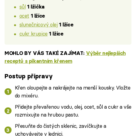
sůl
1 lžička
ocet
1 lžíce
slunečnicový olej
1 lžíce
cukr krupice
1 lžíce
MOHLO BY VÁS TAKÉ ZAJÍMAT:
Výběr nejlepších
receptů s pikantním křenem
Postup přípravy
Křen oloupejte a nakrájejte na menší kousky. Vložte
do mixéru.
Přidejte převařenou vodu, olej, ocet, sůl a cukr a vše
rozmixujte na hrubou pastu.
Přesuňte do čistých sklenic, zavíčkujte a
uchovávejte v lednici.