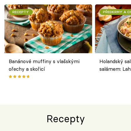
RECEPTY
PŘEDKRMY A 
Banánové muffiny s vlašskými
Holandský sal
ořechy a skořicí
salámem: Lah
klasika, která
jako dřív
Recepty