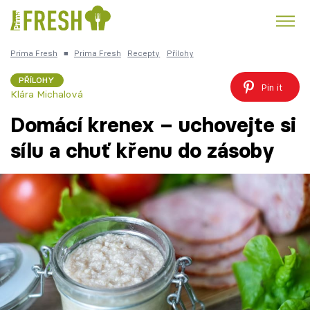
Prima Fresh
■
Prima Fresh
Recepty
Přílohy
Kuře
Polévky k večeři
Rychlé večeře
Trendy:
PŘÍLOHY
Pin it
Klára Michalová
Česká kuchyně
Čokoláda
Domácí krenex – uchovejte si
sílu a chuť křenu do zásoby
Témata
Recepty
Články
TV Program