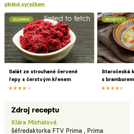
plněné syrečkem
Failed to fetch
ZELENINA
RECEPTY
Salát ze strouhané červené
Staročeská 
řepy s čerstvým křenem
s bramborem
Zdroj receptu
Klára Michalová
šéfredaktorka FTV Prima , Prima