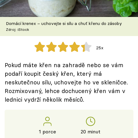
Škola vaření
Recepty z TV
Domácí krenex – uchovejte si sílu a chuť křenu do zásoby
Zdroj: iStock
Speciál: Cuketa
25x
Těhotnej kuchař
Pokud máte křen na zahradě nebo se vám
Sledujte prima+
podaří koupit český křen, který má
neskutečnou sílu, uchovejte ho ve skleničce.
Přihlášení
Rozmixovaný, lehce dochucený křen vám v
lednici vydrží několik měsíců.
Sledujte nás
1 porce
20 minut