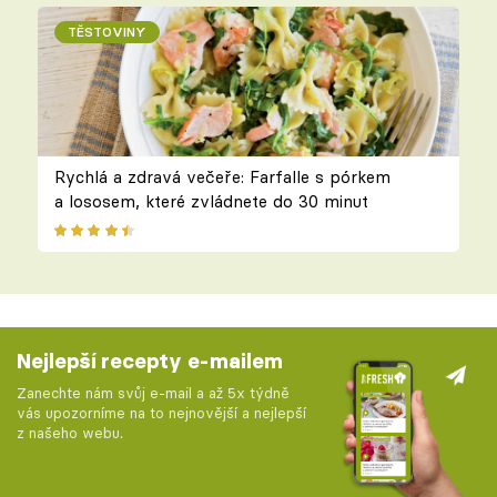
TĚSTOVINY
Rychlá a zdravá večeře: Farfalle s pórkem
a lososem, které zvládnete do 30 minut
Nejlepší recepty e-mailem
Zanechte nám svůj e-mail a až 5x týdně
vás upozorníme na to nejnovější a nejlepší
z našeho webu.