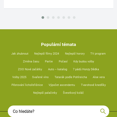
Populární témata
Jak zhubnout
Nejlepší filmy 2024
Nejlepší horory
TV program
Změna času
Partie
Počasí
Kdy budou volby
ZOO Nové začátky
Auto – katalog
7 pádů Honzy Dědka
Volby 2025
Svařené víno
Tatarák podle Pohlreicha
Aloe vera
Pěstování lichořeřišnice
Výpočet ascendentu
Tvarohové knedlíky
Nejlepší palačinky
Švestkový koláč