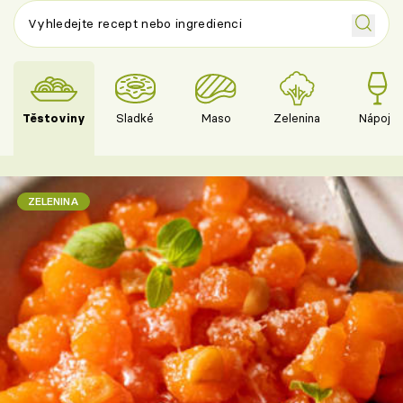
Těstoviny
Sladké
Maso
Zelenina
Nápoje
ZELENINA