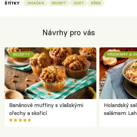
ŠTÍTKY
OMÁČKA
RECEPT
OCET
KŘEN
Návrhy pro vás
RECEPTY
PŘEDKRMY A 
Banánové muffiny s vlašskými
Holandský sal
ořechy a skořicí
salámem: Lah
klasika, která
jako dřív