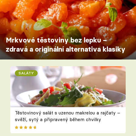
Mrkvové těstoviny bez lepku –
zdravá a originální alternativa klasiky
SALÁTY
Těstovinový salát s uzenou makrelou a rajčaty –
svěží, sytý a připravený během chvilky