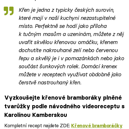
Křen je jedna z typicky českých surovin,
které mají v naší kuchyni nezastupitelné
místo. Perfektně se hodí jako příloha
k tučným masům a uzeninám, můžete z něj
uvařit skvělou
křenovou omáčku
, křenem
dochutíte nakrouhané zelí nebo červenou
řepu a skvělý je i v
pomazánkách
nebo jako
součást
šunkových rolek
. Domácí krenex
můžete v receptech využívat obdobně jako
čerstvě nastrouhaný křen.
Vyzkoušejte křenové bramboráky plněné
tvarůžky podle návodného videoreceptu s
Karolínou Kamberskou
Kompletní recept najdete ZDE:
Křenové bramboráčky