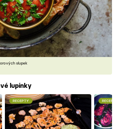
borových slupek
ové lupínky
RECEPTY
RECEPTY