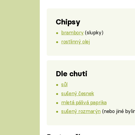
Chipsy
brambory
(slupky)
rostlinný olej
Dle chuti
sůl
sušený česnek
mletá pálivá paprika
sušený rozmarýn
(nebo jiné byli