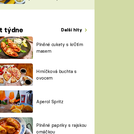
TORKY
ESH
t týdne
Další hity
Plněné cukety s krůtím
masem
Hrníčková buchta s
ovocem
Aperol Spritz
Plněné papriky s rajskou
omáčkou