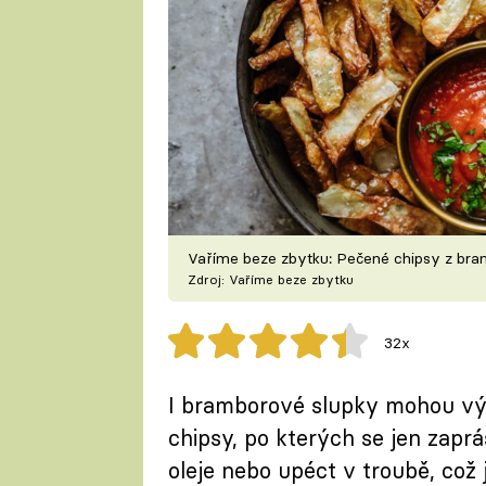
Vaříme beze zbytku: Pečené chipsy z br
Zdroj: Vaříme beze zbytku
32x
I bramborové slupky mohou výb
chipsy, po kterých se jen zaprá
oleje nebo upéct v troubě, což 