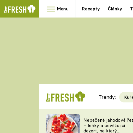
Menu
Recepty
Články
T
Oblíbené
Přílohy
recepty
HRANOLKY
HOUBY
KNEDLÍKY
DÝNĚ
KAŠE
RYCHLOVKY
Trendy:
Kuř
Populární
Videorecept
Nepečené jahodové ře
– lehký a osvěžující
kuchaři
dezert, na který
TEĎ VAŘÍ ŠÉF!