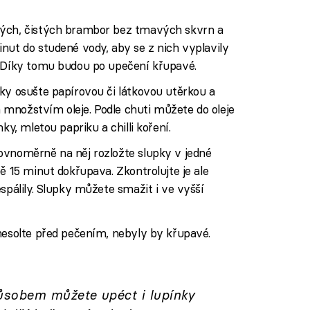
tých, čistých brambor bez tmavých skvrn a
nut do studené vody, aby se z nich vyplavily
. Díky tomu budou po upečení křupavé.
ky osušte papírovou či látkovou utěrkou a
množstvím oleje. Podle chuti můžete do oleje
ky, mletou papriku a chilli koření.
ovnoměrně na něj rozložte slupky v jedné
ě 15 minut dokřupava. Zkontrolujte je ale
spálily. Slupky můžete smažit i ve vyšší
nesolte před pečením, nebyly by křupavé.
sobem můžete upéct i lupínky