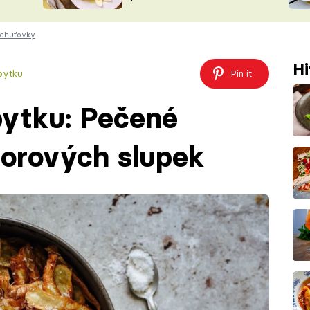
ŠÉFREDAK
VYCHYTÁVKY
 chuťovky
SOUTĚŽ FR
NA NÁKUPECH
ČASOPIS
Hi
bytku
Pin it
bytku: Pečené
borových slupek