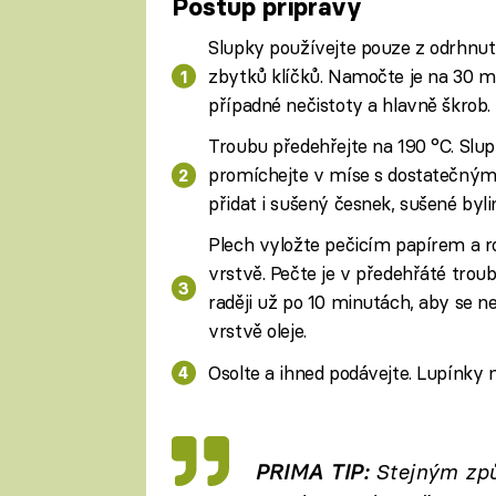
Postup přípravy
Slupky používejte pouze z odrhnu
zbytků klíčků. Namočte je na 30 mi
případné nečistoty a hlavně škrob
Troubu předehřejte na 190 °C. Slup
promíchejte v míse s dostatečným 
přidat i sušený česnek, sušené bylin
Plech vyložte pečicím papírem a r
vrstvě. Pečte je v předehřáté troub
raději už po 10 minutách, aby se ne
vrstvě oleje.
Osolte a ihned podávejte. Lupínky 
PRIMA TIP:
Stejným způ