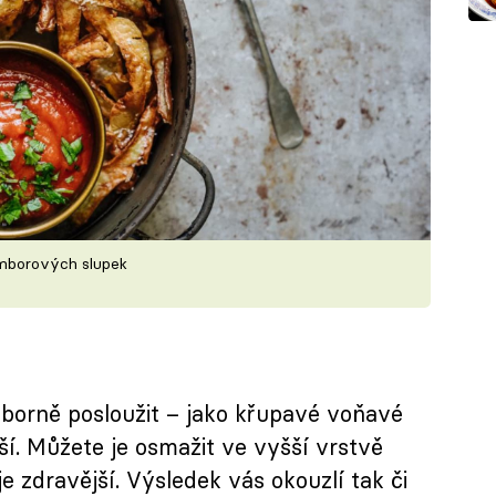
amborových slupek
orně posloužit – jako křupavé voňavé
ší. Můžete je osmažit ve vyšší vrstvě
je zdravější. Výsledek vás okouzlí tak či