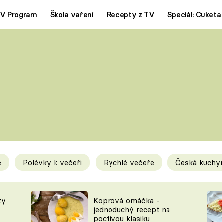
V Program
Škola vaření
Recepty z TV
Speciál: Cuketa
Polévky
Saláty
ČESKÁ KLASIKA
TĚSTOVIN
SILNÉ VÝVARY
SLADKÉ
KRÉMOVÉ
BEZMASÁ J
e
Polévky k večeři
Rychlé večeře
Česká kuchy
y
Tipy a triky
Novink
zy
Koprová omáčka -
jednoduchý recept na
poctivou klasiku
KAM ZA JÍDLEM
BLOG