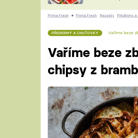
nepotřebujete troubu
ZDENĚK
ČESKO NA TALÍŘI
POHLREICH
Prima Fresh
■
Prima Fresh
Recepty
Předkrmy a
KAROLÍNA,
JAROSLAV SAPÍK
DOMÁCÍ
Vaříme beze z
PŘEDKRMY A CHUŤOVKY
KUCHAŘKA
KAROLÍNA
KAMBERSKÁ
Vaříme beze z
chipsy z bram