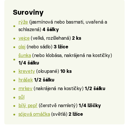
Suroviny
rýže
(jasmínová nebo basmati, uvařená a
schlazená)
4 šálky
vejce
(velká, rozšlehaná)
2 ks
olej
(nebo sádlo)
3 lžíce
šunka
(nebo klobása, nakrájená na kostičky)
1/4 šálku
krevety
(oloupané)
10 ks
hrášek
1/2 šálku
mrkev
(nakrájená na kostičky)
1/2 šálku
sůl
bílý pepř
(čerstvě namletý)
1/4 lžičky
sójová omáčka
(světlá)
2 lžíce