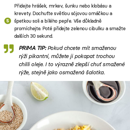
Přidejte hrášek, mrkev, šunku nebo klobásu a
krevety. Dochuťte světlou sójovou omáčkou a
špetkou soli a bílého pepře. Vše důkladně
promíchejte. Poté přidejte zelenou cibulku a smažte
dalších 30 sekund.
PRIMA TIP:
Pokud chcete mít smaženou
rýži pikantní, můžete ji pokapat trochou
chilli oleje. I to výrazně zlepší chuť smažené
rýže, stejně jako osmažená šalotka.