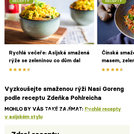
RECEPTY
RECEPTY
Rychlá večeře: Asijská smažená
Čínská smaž
rýže se zeleninou co dům dal
masem, zelen
Vyzkoušejte smaženou rýži Nasi Goreng
podle receptu Zdeňka Pohlreicha
MOHLO BY VÁS TAKÉ ZAJÍMAT:
Rychlé recepty
Failed to fetch
v asijském stylu