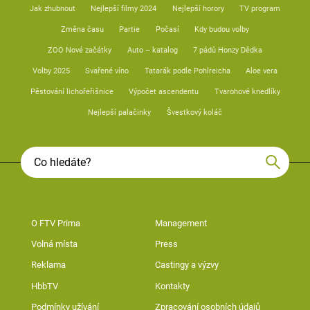
Jak zhubnout
Nejlepší filmy 2024
Nejlepší horory
TV program
Změna času
Partie
Počasí
Kdy budou volby
ZOO Nové začátky
Auto – katalog
7 pádů Honzy Dědka
Volby 2025
Svařené víno
Tatarák podle Pohlreicha
Aloe vera
Pěstování lichořeřišnice
Výpočet ascendentu
Tvarohové knedlíky
Nejlepší palačinky
Švestkový koláč
O FTV Prima
Management
Volná místa
Press
Reklama
Castingy a výzvy
HbbTV
Kontakty
Podmínky užívání
Zpracování osobních údajů