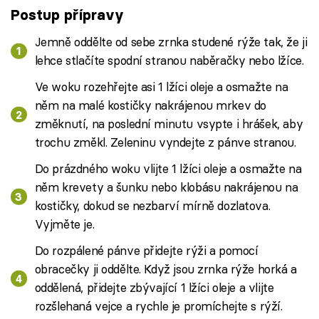
Postup přípravy
Jemně oddělte od sebe zrnka studené rýže tak, že ji
lehce stlačíte spodní stranou naběračky nebo lžíce.
Ve woku rozehřejte asi 1 lžíci oleje a osmažte na
něm na malé kostičky nakrájenou mrkev do
změknutí, na poslední minutu vsypte i hrášek, aby
trochu změkl. Zeleninu vyndejte z pánve stranou.
Do prázdného woku vlijte 1 lžíci oleje a osmažte na
něm krevety a šunku nebo klobásu nakrájenou na
kostičky, dokud se nezbarví mírně dozlatova.
Vyjměte je.
Do rozpálené pánve přidejte rýži a pomocí
obracečky ji oddělte. Když jsou zrnka rýže horká a
oddělená, přidejte zbývající 1 lžíci oleje a vlijte
rozšlehaná vejce a rychle je promíchejte s rýží.