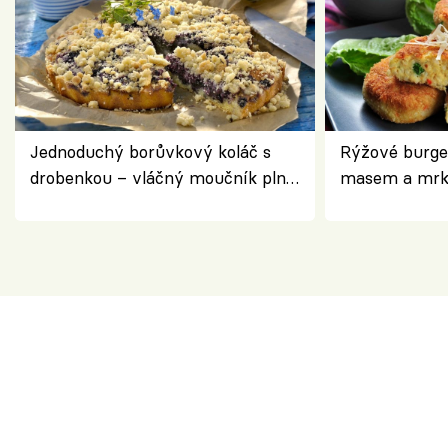
Jednoduchý borůvkový koláč s
Rýžové burge
drobenkou – vláčný moučník plný
masem a mrk
ovoce
salátem – leh