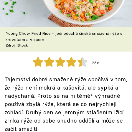
Škola vaření
Recepty z TV
Young Chow Fried Rice – jednoduchá čínská smažená rýže s
Speciál: Cuketa
krevetami a vejcem
Zdroj: iStock
Těhotnej kuchař
28x
Sledujte prima+
Tajemství dobré smažené rýže spočívá v tom,
Přihlášení
že rýže není mokrá a kašovitá, ale sypká a
nadýchaná. Proto se na ni téměř výhradně
používá zbylá rýže, která se co nejrychleji
Sledujte nás
zchladí. Druhý den se jemným stlačením lžící
zrnka rýže od sebe snadno oddělí a může se
začít smažit!