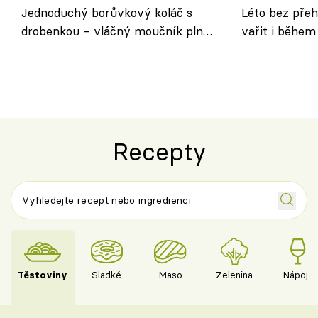
Jednoduchý borůvkový koláč s
Léto bez přeh
drobenkou – vláčný moučník plný
vařit i během
ovoce
Recepty
Těstoviny
Sladké
Maso
Zelenina
Nápoje