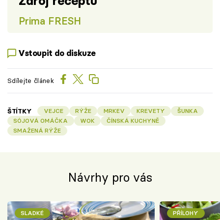
Zdroj receptu
Prima FRESH
Vstoupit do diskuze
Sdílejte článek
ŠTÍTKY
VEJCE
RÝŽE
MRKEV
KREVETY
ŠUNKA
SÓJOVÁ OMÁČKA
WOK
ČÍNSKÁ KUCHYNĚ
SMAŽENÁ RÝŽE
Návrhy pro vás
SLADKÉ
PŘÍLOHY