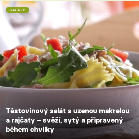
SALÁTY
Těstovinový salát s uzenou makrelou
a rajčaty – svěží, sytý a připravený
během chvilky