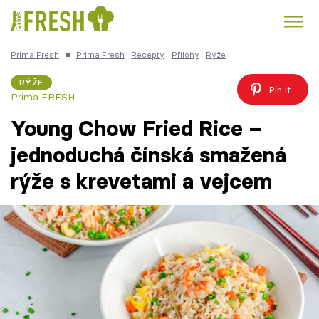
Prima Fresh
■
Prima Fresh
Recepty
Přílohy
Rýže
Kuře
Polévky k večeři
Rychlé večeře
Trendy:
RÝŽE
Pin it
Prima FRESH
Česká kuchyně
Čokoláda
Young Chow Fried Rice –
jednoduchá čínská smažená
rýže s krevetami a vejcem
Témata
Recepty
Články
TV Program