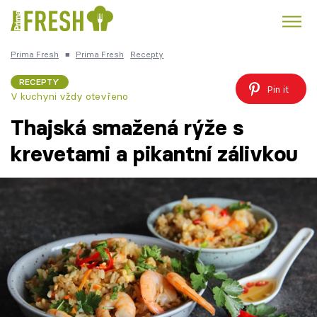
Prima Fresh
■
Prima Fresh
Recepty
Kuře
Polévky k večeři
Rychlé večeře
Trendy:
RECEPTY
Pin it
V kuchyni vždy otevřeno
Česká kuchyně
Čokoláda
Thajská smažená rýže s
krevetami a pikantní zálivkou
Témata
Recepty
Články
TV Program