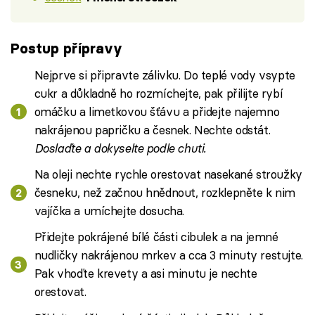
Postup přípravy
Nejprve si připravte zálivku. Do teplé vody vsypte
cukr a důkladně ho rozmíchejte, pak přilijte rybí
omáčku a limetkovou šťávu a přidejte najemno
nakrájenou papričku a česnek. Nechte odstát.
Doslaďte a dokyselte podle chuti.
Na oleji nechte rychle orestovat nasekané stroužky
česneku, než začnou hnědnout, rozklepněte k nim
vajíčka a umíchejte dosucha.
Přidejte pokrájené bílé části cibulek a na jemné
nudličky nakrájenou mrkev a cca 3 minuty restujte.
Pak vhoďte krevety a asi minutu je nechte
orestovat.