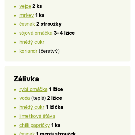
vejce
2 ks
mrkev
1 ks
česnek
2 stroužky
sójová omáčka
3–4 lžíce
hnědý cukr
koriandr
(čerstvý)
Zálivka
rybí omáčka
1 lžíce
voda
(teplá)
2 lžíce
hnědý cukr
1 lžička
limetková šťáva
chilli papričky
1 ks
česnek
1 menší stroužek