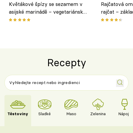
Květákové špízy se sezamem v
Rajčatová om
asijské marinádě – vegetariánská
rajčat – zákla
chuťovka z grilu
Recepty
Těstoviny
Sladké
Maso
Zelenina
Nápoje