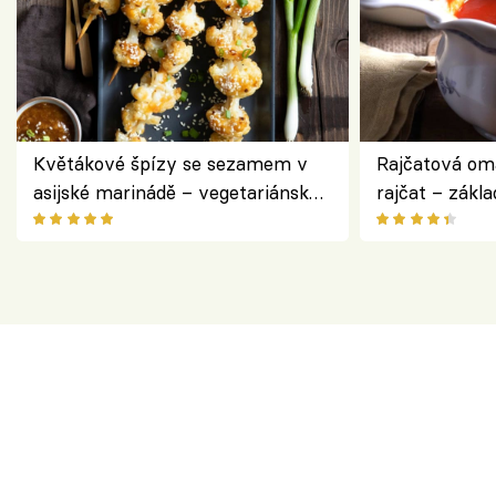
Květákové špízy se sezamem v
Rajčatová om
asijské marinádě – vegetariánská
rajčat – zákla
chuťovka z grilu