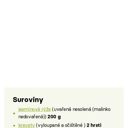
Suroviny
jasmínová rýže
(uvařená nesolená (malinko
nedovařená))
200 g
krevety
(vyloupané a očištěné )
2 hrsti