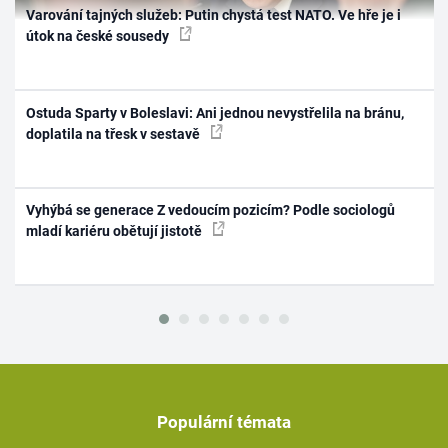
Varování tajných služeb: Putin chystá test NATO. Ve hře je i
útok na české sousedy
Ostuda Sparty v Boleslavi: Ani jednou nevystřelila na bránu,
doplatila na třesk v sestavě
Vyhýbá se generace Z vedoucím pozicím? Podle sociologů
mladí kariéru obětují jistotě
Populární témata