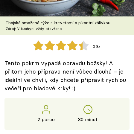
Škola vaření
Recepty z TV
Thajská smažená rýže s krevetami a pikantní zálivkou
Zdroj: V kuchyni vždy otevřeno
Speciál: Cuketa
39x
Těhotnej kuchař
Tento pokrm vypadá opravdu božsky! A
Sledujte prima+
přitom jeho příprava není vůbec dlouhá – je
ideální ve chvíli, kdy chcete připravit rychlou
Přihlášení
večeři pro hladové krky! :)
Sledujte nás
2 porce
30 minut