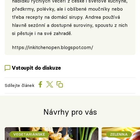
nabídku rychlých večeří z české i světové kuchyně,
předkrmy, polévky, ale i oblíbené moučníky nebo
třeba recepty na domácí sirupy. Andrea používá
hlavně sezónní a dostupné suroviny, spoustu z nich
si pěstuje i na své zahradě.
https://inkitchenopen.blogspot.com/
Vstoupit do diskuze
Sdílejte článek
Návrhy pro vás
VEGETARIÁNSKÉ
ZELENINA