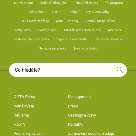
Jak zhubnout
Nejlepší filmy 2024
Nejlepší horory
TV program
Změna času
Partie
Počasí
Kdy budou volby
ZOO Nové začátky
Auto – katalog
7 pádů Honzy Dědka
Volby 2025
Svařené víno
Tatarák podle Pohlreicha
Aloe vera
Pěstování lichořeřišnice
Výpočet ascendentu
Tvarohové knedlíky
Nejlepší palačinky
Švestkový koláč
O FTV Prima
Management
Volná místa
Press
Reklama
Castingy a výzvy
HbbTV
Kontakty
Podmínky užívání
Zpracování osobních údajů