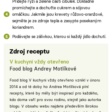
Přidejte rýži a zelené části cibulek. Důkladně
promíchejte a dochuťte cukrem a sójovou
omáčkou. Jakmile jsou krevety růžovo-oranžové,
sejměte je ze zdroje tepla a zasypte posekaným
koriandrem.
Podávejte se zálivkou, kterou si každý jídlo dochutí.
Zdroj receptu
V kuchyni vždy otevřeno
Food blog Andrey Motlíkové
Food blog V kuchyni vždy otevřeno vznikl v únoru
2014 a od té doby ho Andrea Motlíková plní
recepty, které by měly být inspirací pro každého,
kdo doma vaří pro svou rodinu, stejně jako autorka
blogu. V obsahu webu najdete především širokou